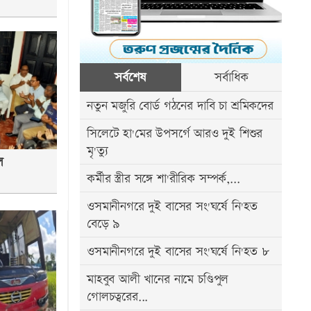
সর্বশেষ
সর্বাধিক
নতুন মজুরি বোর্ড গঠনের দাবি চা শ্রমিকদের
সিলেটে হা'মের উপসর্গে আরও দুই শিশুর
মৃ'ত্যু
ল
কর্মীর স্ত্রীর সঙ্গে শা'রীরিক সম্পর্ক,...
ওসমানীনগরে দুই বাসের সং'ঘর্ষে নি'হত
বেড়ে ৯
ওসমানীনগরে দুই বাসের সং'ঘর্ষে নি'হত ৮
মাহবুব আলী খানের নামে চণ্ডিপুল
গোলচত্বরের...