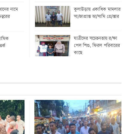
৭ শহীদের স্মরণে গোলাপগঞ্জে কুরআন খতম
কুলাউড়ায় একাধিক মামলার
খানের নামে
ও দোয়া...
সা/জাপ্রাপ্ত আ/সামি গ্রে/প্তার
ত্বরের
যাত্রীদের সচেতনতায় র/ক্ষা
ধ্যমিক
পেল শিশু, ফিরল পরিবারের
তর্ক
কাছে