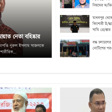
নিয়মের অ/ভ
মাধবপুর থেক
কিশোরী উ/দ্ধা
সামি গ্রে/প্তার
জামায়াত নেতা বহিষ্কার
বন্ধ চলাচলের
সভাপতি নুরুল ইসলাম সাজলকে
নোটিশের পরও
 শারীরিক...