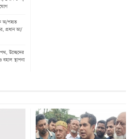
িযোগ
ে অ/পহৃত
র, প্রধান আ/
 পথ, উচ্ছেদের
 বহাল স্থাপনা