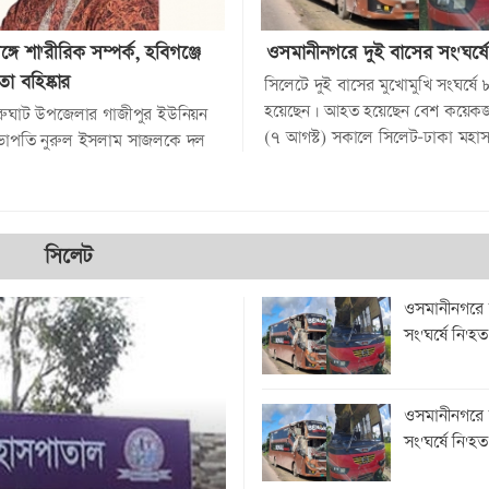
 সঙ্গে শা'রীরিক সম্পর্ক, হবিগঞ্জে
ওসমানীনগরে দুই বাসের সং'ঘর্ষ
া বহিষ্কার
সিলেটে দুই বাসের মুখোমুখি সংঘর্ষে
হয়েছেন। আহত হয়েছেন বেশ কয়েকজন
নারুঘাট উপজেলার গাজীপুর ইউনিয়ন
(৭ আগস্ট) সকালে সিলেট-ঢাকা মহ
ভাপতি নুরুল ইসলাম সাজলকে দল
ওসমানীনগর...
করা হয়েছে। জামায়াত কর্মীর স্ত্রীর
ারীরিক...
সিলেট
ওসমানীনগরে 
সং'ঘর্ষে নি'হ
ওসমানীনগরে 
সং'ঘর্ষে নি'হ