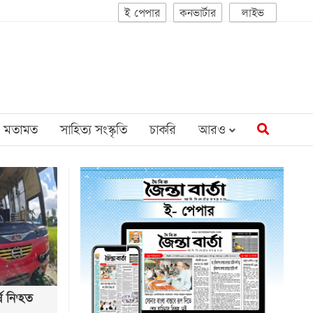
ই পেপার
কনভার্টার
লাইভ
মতামত
সাহিত্য সংস্কৃতি
চাকরি
আরও
ে নি'হত