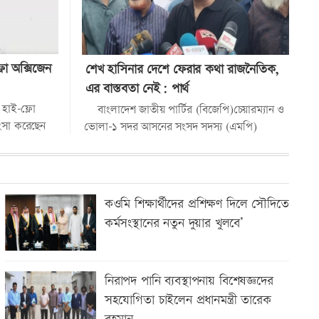
লো অক্সিজেন
শেখ হাসিনার দেশে ফেরার কথা রাজনৈতিক,
এর বাস্তবতা নেই: পার্থ
 হাই-ফ্লো
বাংলাদেশ জাতীয় পার্টির (বিজেপি)চেয়ারম্যান ও
ংসা করেছেন
ভোলা-১ সদর আসনের সংসদ সদস্য (এমপি)
ে এই দুটি
ব্যারিস্টার আন্দালিব রহমান পার্থ বলেছেন,
ক্ষমতাচ্যুত ও দেশত্যাগ করা...
কওমি শিক্ষার্থীদের প্রশিক্ষণ দিলে সৌদিতে
কর্মসংস্থানের নতুন দুয়ার খুলবে’
নিরাপদ পানি ব্যবস্থাপনায় বিশেষজ্ঞদের
সহযোগিতা চাইলেন প্রধানমন্ত্রী তারেক