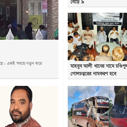
বেড়ে ৯
হয়েছে। একই সময়ে নতুন করে
মাহবুব আলী খানের নামে চণ্ডিপু
গোলচত্বরের নামকরণ হবে