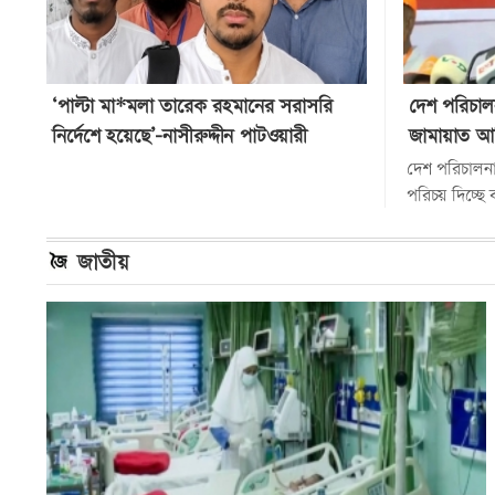
‘পাল্টা মা*মলা তারেক রহমানের সরাসরি
দেশ পরিচালন
নির্দেশে হয়েছে’-নাসীরুদ্দীন পাটওয়ারী
জামায়াত আ
দেশ পরিচালনায
পরিচয় দিচ্ছে
নেতা ও জামা
জাতীয়