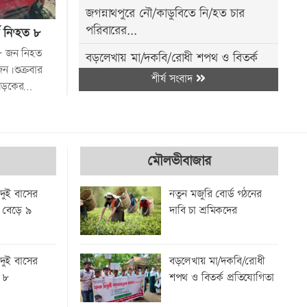
জগন্নাথপুরে নৌ/কাডুবিতে নি/হত চার
পরিবারের...
ে নি'হত ৮
 ৮ জন নিহত
বড়লেখায় মা/দকবি/রোধী শপথ ও বিতর্ক
।শুক্রবার
প্রতিযোগিতা
শীর্ষ সংবাদ
াসড়কের
কুলাউড়ায় একাধিক মামলার সা/জাপ্রাপ্ত আ/
সামি...
জৈন্তাপুরে মাধ্যমিক স্কুলভিত্তিক বিতর্ক...
মৌলভীবাজার
ডটস কর্নারে ওষুধ সংক/ট, দুর্ভো/গে য/ক্ষা
রোগীরা
দুই বাসের
নতুন মজুরি বোর্ড গঠনের
ত বেড়ে ৯
দাবি চা শ্রমিকদের
শাবিপ্রবিতে আন্তর্জাতিক আলোকচিত্র প্রদর্শনী
মাধবপুরে প্রধান শিক্ষকের বি/রুদ্ধে অর্থ...
বড়লেখায় মা/দকবি/রোধী
দুই বাসের
অন্য সিটির তুলনায় সিলেট অনেক
শপথ ও বিতর্ক প্রতিযোগিতা
ত ৮
পরিচ্ছন্ন-...