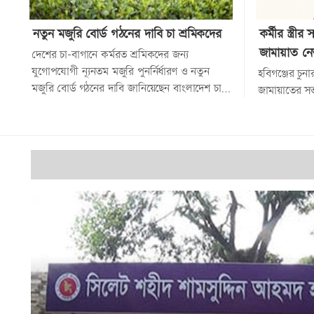
নতুন মজুরি বোর্ড গঠনের দাবি চা শ্রমিকদের
কর্মীর স্ত্রীর
জামায়াত নেত
দেশের চা-বাগানে কর্মরত শ্রমিকদের জন্য
যুগোপযোগী ন্যূনতম মজুরি পুনর্নির্ধারণ ও নতুন
হবিগঞ্জের চু
মজুরি বোর্ড গঠনের দাবি জানিয়েছেন বাংলাদেশ চা
জামায়াতের স
শ্রমিক ইউনিয়ন...
থেকে বহিষ্কার 
সঙ্গে অবৈধ শ