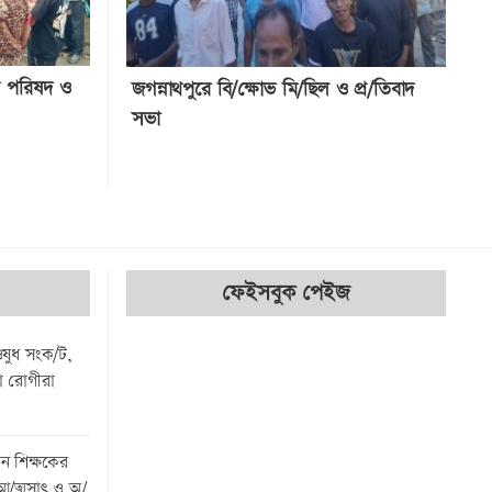
য পরিষদ ও
জগন্নাথপুরে বি/ক্ষোভ মি/ছিল ও প্র/তিবাদ
সভা
ফেইসবুক পেইজ
ওষুধ সংক/ট,
ষা রোগীরা
ান শিক্ষকের
থ আ/ত্মসাৎ ও অ/