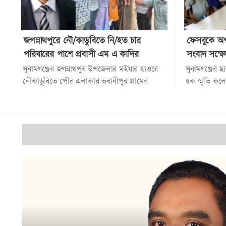
জগন্নাথপুরে নৌ/কাডুবিতে নি/হত চার
ফেসবুকে অপ
পরিবারের পাশে প্রবাসী এম এ কাদির
সংবাদ সম্মে
সুনামগঞ্জের জগন্নাথপুর উপজেলার মইয়ার হাওরে
সুনামগঞ্জের 
নৌকাডুবিতে পৌর এলাকার ভবানীপুর গ্রামের
হক স্মৃতি কলে
সনাতন ধর্মাবলম্বী চারজনের মর্মান্তিক...
সফিকুল আলম 
যোগাযোগমাধ্