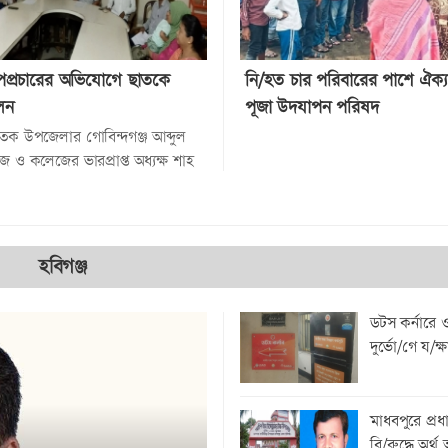
প্রচারের অভিযোগে ছাতকে
নি/হত চার পরিবারের পাশে ঐক্
লন
পূজা উদযাপন পরিষদ
ছাতক উপজেলার গোবিন্দগঞ্জ আব্দুল
জ ও কলেজের ভারপ্রাপ্ত অধ্যক্ষ শাহ
মতির বিরুদ্ধে সামাজিক
যম...
হবিগঞ্জ
ডটস কর্নারে 
দুর্ভো/গে য/ক্
মাধবপুরে প্রধ
বি/রুদ্ধে অর্