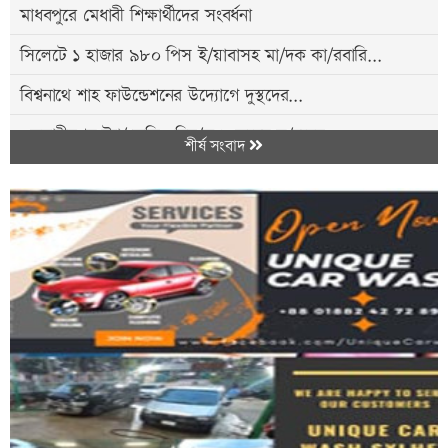
মাধবপুরে মেধাবী শিক্ষার্থীদের সংবর্ধনা
সিলেটে ১ হাজার ৯৮০ পিস ই/য়াবাসহ মা/দক কা/রবারি...
বিশ্বনাথে শাহ ফাউন্ডেশনের উদ্যোগে দুস্থদের...
ওসমানীনগর ট্র্যা/জেডি: নিহ/ত ৯ জনের ম/রদেহ...
শীর্ষ সংবাদ
মইনউদ্দীনের ঘর নির্মাণে অর্ধলক্ষ টাকা অনুদান
রেশন-ত/লবের দাবিতে নোয়াপাড়া চা বাগানে শ্রমিক...
তেলিয়াপাড়ায় মুক্তিযুদ্ধের স্মৃতিস্তম্ভ...
‘কবিতা হলো বিবেকের উচ্চারণ’