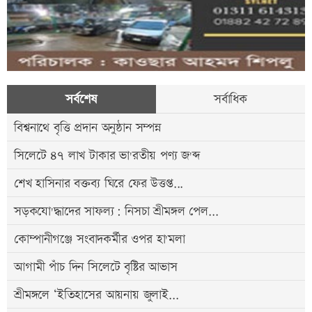
সর্বশেষ
সর্বাধিক
বিশ্বনাথে বৃত্তি প্রদান অনুষ্ঠান সম্পন্ন
সিলেটে ৪৭ লাখ টাকার ভা'রতীয় পণ্য জ'ব্দ
শেখ হাসিনার বক্তব্য ঘিরে ফের উত্তপ্ত...
সড়কযো'দ্ধাদের সাফল্য: নিসচা শ্রীমঙ্গল পেল...
কোম্পানীগঞ্জে সংবাদকর্মীর ওপর হা'মলা
আগামী পাঁচ দিন সিলেটে বৃষ্টির আভাস
শ্রীমঙ্গলে ‘ইতিহাসের আয়নায় জুলাই...