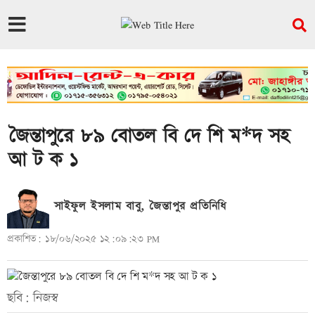
জৈন্তাপুরে ৮৯ বোতল বি দে শি ম*দ সহ
আ ট ক ১
সাইফুল ইসলাম বাবু, জৈন্তাপুর প্রতিনিধি
প্রকাশিত: ১৮/০৬/২০২৫ ১২:০৯:২৩ PM
ছবি: নিজস্ব