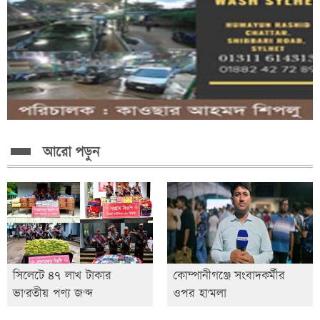
আরো পড়ুন
সিলেটে ৪৭ লাখ টাকার
কোম্পানীগঞ্জে সংবাদকর্মীর
ভা'রতীয় পণ্য জ'ব্দ
ওপর হা'মলা