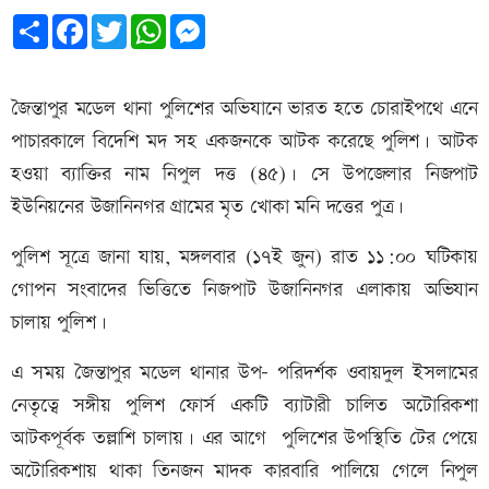
Share
Facebook
Twitter
WhatsApp
Messenger
জৈন্তাপুর মডেল থানা পুলিশের অভিযানে ভারত হতে চোরাইপথে এনে
পাচারকালে বিদেশি মদ সহ একজনকে আটক করেছে পুলিশ। আটক
হওয়া ব্যাক্তির নাম নিপুল দত্ত (৪৫)। সে উপজেলার নিজপাট
ইউনিয়নের উজানিনগর গ্রামের মৃত খোকা মনি দত্তের পুত্র।
পুলিশ সূত্রে জানা যায়, মঙ্গলবার (১৭ই জুন) রাত ১১:০০ ঘটিকায়
গোপন সংবাদের ভিত্তিতে নিজপাট উজানিনগর এলাকায় অভিযান
চালায় পুলিশ।
এ সময় জৈন্তাপুর মডেল থানার উপ- পরিদর্শক ওবায়দুল ইসলামের
নেতৃত্বে সঙ্গীয় পুলিশ ফোর্স একটি ব্যাটারী চালিত অটোরিকশা
আটকপূর্বক তল্লাশি চালায়। এর আগে পুলিশের উপস্থিতি টের পেয়ে
অটোরিকশায় থাকা তিনজন মাদক কারবারি পালিয়ে গেলে নিপুল