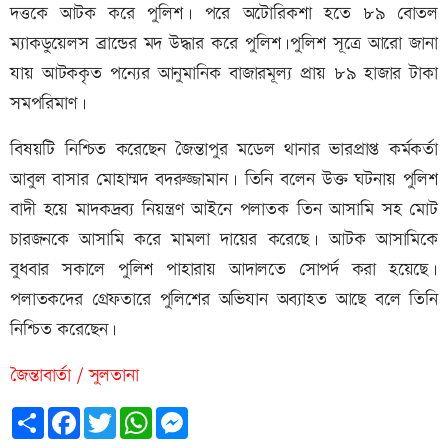
দত্তকে আটক করে পুলিশ। পরে অটোরিকশা হতে ৮৯ বোতল
ম্যাকডুয়েলস ব্রান্ডের মদ উদ্ধার করে পুলিশ।পুলিশ সূত্রে আরো জানা
যায় আটককৃত পন্যের আনুমানিক বাজারমূল্য প্রায় ৮৯ হাজার টাকা
সমপরিমাণ।
বিষয়টি নিশ্চিত করেছেন জৈন্তাপুর মডেল থানার ভারপ্রাপ্ত কর্মকর্তা
আবুল বাসার মোহাম্মদ বদরুজ্জামান। তিনি বলেন উক্ত ঘটনায় পুলিশ
বাদী হয়ে মাদকদ্রব্য নিয়ন্ত্রণ আইনে পলাতক তিন আসামি সহ মোট
চারজনকে আসামি করে মামলা দায়ের করেছে। আটক আসামিকে
বুধবার সকালে পুলিশ পাহারায় আদালতে সোপর্দ করা হয়েছে।
পলাতকদের গ্রেফতারে পুলিশের অভিযান অব্যাহত আছে বলে তিনি
নিশ্চিত করেছেন।
জৈন্তাবার্তা / সুলতানা
Share
Facebook
Twitter
WhatsApp
Messenger