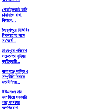
গোয়াইনঘাটে জমি
চাষাবাদে বাধা,
বিপাকে...
জৈন্তাপুরে বিজিবির
পিকআপের সঙ্গে
সং'ঘর্ষে...
মাধবপুরে পরিবেশ
সচেতনতা বৃদ্ধির
ব্যতিক্রমী...
বালাগঞ্জে শান্তি ও
সম্প্রীতি বিষয়ক
মতবিনিময়...
ইউএনওর নাম
ভা*ঙিয়ে সরকারি
গাছ কা*টার
অ*ভিযোগ,...