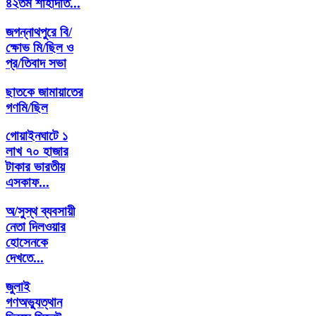
৪২তম শাহাদাত...
জগন্নাথপুরে বি/
ক্ষোভ মি/ছিল ও
প্র/তিবাদ সভা
ছাতকে জামায়াতের
গণমি/ছিল
গোয়াইনঘাটে ১
লাখ ৭০ হাজার
টাকার ভারতীয়
এসকাফ...
অ/সুস্থ ব্যবসায়ী
নেতা দিলওয়ার
হোসেনকে
দেখতে...
জুলাই
গণঅভ্যুত্থান