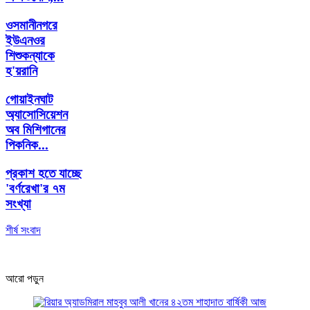
ওসমানীনগরে
ইউএনওর
শিশুকন্যাকে
হ'য়রানি
গোয়াইনঘাট
অ্যাসোসিয়েশন
অব মিশিগানের
পিকনিক...
প্রকাশ হতে যাচ্ছে
'বর্ণরেখা'র ৭ম
সংখ্যা
শীর্ষ সংবাদ
আরো পড়ুন