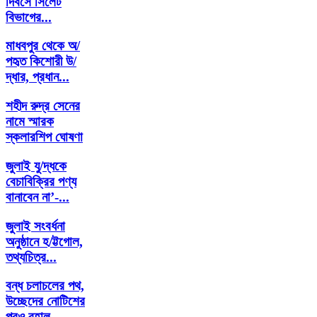
দিবসে সিলেট
বিভাগের...
মাধবপুর থেকে অ/
পহৃত কিশোরী উ/
দ্ধার, প্রধান...
শহীদ রুদ্র সেনের
নামে স্মারক
স্কলারশিপ ঘোষণা
জুলাই যু/দ্ধকে
বেচাবিক্রির পণ্য
বানাবেন না’-...
জুলাই সংবর্ধনা
অনুষ্ঠানে হ/ট্টগোল,
তথ্যচিত্র...
বন্ধ চলাচলের পথ,
উচ্ছেদের নোটিশের
পরও বহাল...