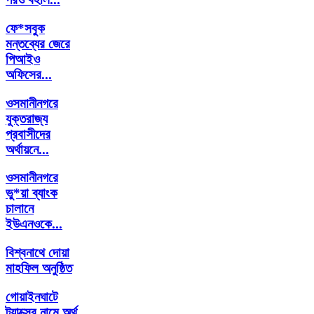
ফে*সবুক
মন্তব্যের জেরে
পিআইও
অফিসের...
ওসমানীনগরে
যুক্তরাজ্য
প্রবাসীদের
অর্থায়নে...
ওসমানীনগরে
ভু*য়া ব্যাংক
চালানে
ইউএনওকে...
বিশ্বনাথে দোয়া
মাহফিল অনুষ্ঠিত
গোয়াইনঘাটে
ট্যাক্সের নামে অর্থ