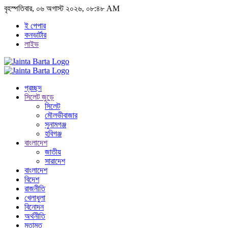
বৃহস্পতিবার, ০৬ অগাস্ট ২০২৬, ০৮:৪৮ AM
ই পেপার
কনভার্টার
লাইভ
প্রচ্ছদ
সিলেট জুড়ে
সিলেট
মৌলভীবাজার
সুনামগঞ্জ
হবিগঞ্জ
বাংলাদেশ
জাতীয়
সারাদেশ
বাংলাদেশ
বিদেশ
রাজনীতি
খেলাধুলা
বিনোদন
অর্থনীতি
মতামত