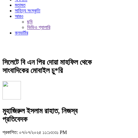
মতামত
সাহিত্য সংস্কৃতি
আরও
ছবি
ভিডিও গ্যালারি
কনভার্টার
সিলেটে বি এন পির দোয়া মাহফিল থেকে
সাংবাদিকের মোবাইল চু*রি
মুহাজিরুল ইসলাম রাহাত, নিজস্ব
প্রতিবেদক
প্রকাশিত: ০৭/০৭/২০২৫ ১১:১৩:৩১ PM