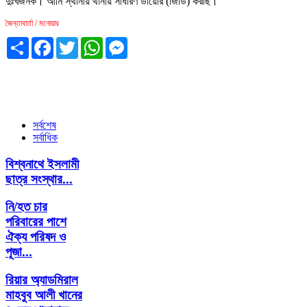
দুঃখজনক। আমি স্থানীয় থানায় সাধারণ ডায়েরি (জিডি) করছি।
জৈন্তাবার্তা / মনোয়ার
Share
Facebook
Twitter
WhatsApp
Messenger
সর্বশেষ
সর্বাধিক
বিশ্বনাথে ইসলামী
ছাত্র সংস্থার...
নি/হত চার
পরিবারের পাশে
ঐক্য পরিষদ ও
পূজা...
রিয়ার অ্যাডমিরাল
মাহবুব আলী খানের