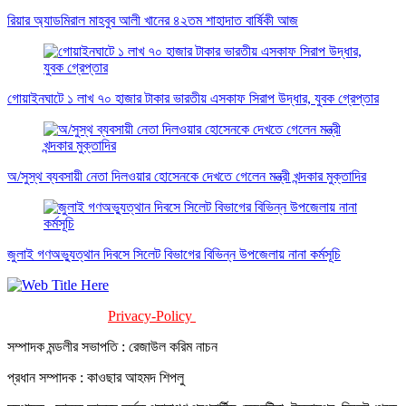
রিয়ার অ্যাডমিরাল মাহবুব আলী খানের ৪২তম শাহাদাত বার্ষিকী আজ
গোয়াইনঘাটে ১ লাখ ৭০ হাজার টাকার ভারতীয় এসকাফ সিরাপ উদ্ধার, যুবক গ্রেপ্তার
অ/সুস্থ ব্যবসায়ী নেতা দিলওয়ার হোসেনকে দেখতে গেলেন মন্ত্রী খন্দকার মুক্তাদির
জুলাই গণঅভ্যুত্থান দিবসে সিলেট বিভাগের বিভিন্ন উপজেলায় নানা কর্মসূচি
Privacy-Policy
Terms-Of-Service
সম্পাদক মন্ডলীর সভাপতি : রেজাউল করিম নাচন
প্রধান সম্পাদক : কাওছার আহমদ শিপলু