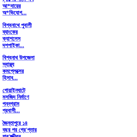
আ*দায়ের
অ*ভিযোগ...
বিশ্বনাথে পুবালী
ব্যাংকের
ক্যাশলেস
দশপাইকা...
বিশ্বনাথ উপজেলা
স্বাস্থ্য
কমপ্লেক্সের
হিসাব...
গোয়াইনঘাটে
মসজিদ নির্মাণে
পন্নগ্রাম
প্রবাসী...
জৈন্তাপুরে ১৪
বছর পর গ্রে'প্তার
যাব'জ্জীবন...