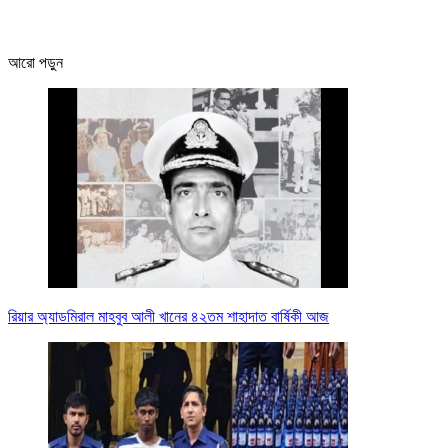
আরো পড়ুন
রিয়ার অ্যাডমিরাল মাহবুব আলী খানের ৪২তম শাহাদাত বার্ষিকী আজ