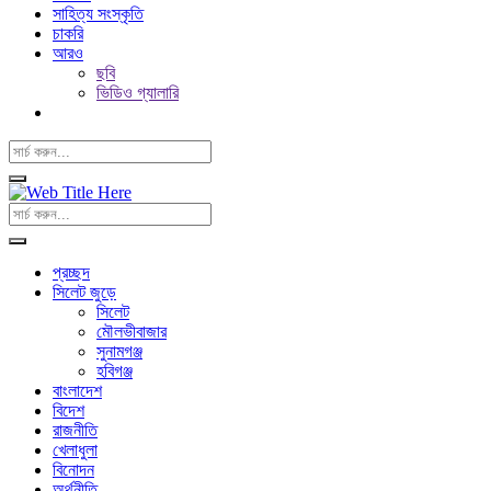
সাহিত্য সংস্কৃতি
চাকরি
আরও
ছবি
ভিডিও গ্যালারি
প্রচ্ছদ
সিলেট জুড়ে
সিলেট
মৌলভীবাজার
সুনামগঞ্জ
হবিগঞ্জ
বাংলাদেশ
বিদেশ
রাজনীতি
খেলাধুলা
বিনোদন
অর্থনীতি