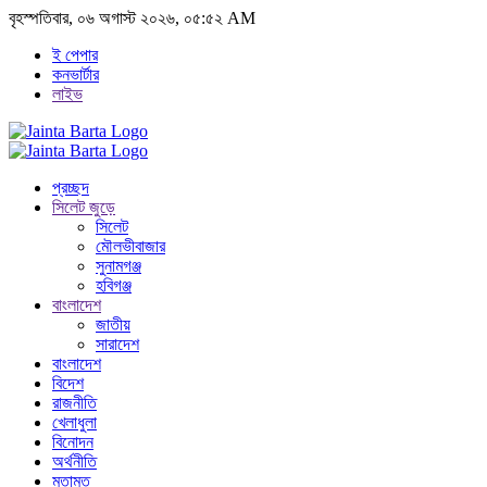
বৃহস্পতিবার, ০৬ অগাস্ট ২০২৬, ০৫:৫২ AM
ই পেপার
কনভার্টার
লাইভ
প্রচ্ছদ
সিলেট জুড়ে
সিলেট
মৌলভীবাজার
সুনামগঞ্জ
হবিগঞ্জ
বাংলাদেশ
জাতীয়
সারাদেশ
বাংলাদেশ
বিদেশ
রাজনীতি
খেলাধুলা
বিনোদন
অর্থনীতি
মতামত