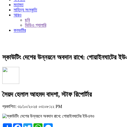
মতামত
সাহিত্য সংস্কৃতি
আরও
ছবি
ভিডিও গ্যালারি
কনভার্টার
স্কাউটিং দেশের উন্নয়নে অবদান রাখে: গোয়াইনঘাটের ই
সৈয়দ হেলাল আহমদ বাদশা, স্টাফ রিপোর্টার
প্রকাশিত: ৩১/১০/২০২৫ ০৩:০৮:২২ PM
Share
Facebook
Twitter
WhatsApp
Messenger