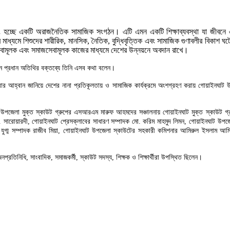
উটিং হচ্ছে একটি অরাজনৈতিক সামাজিক সংগঠন। এটি এমন একটি শিক্ষাব্যবস্থা যা জীবন
মাধ্যমে শিশুদের শারীরিক, মানসিক, নৈতিক, বুদ্ধিবৃত্তিক এবং সামাজিক গুণাবলীর বিকাশ ঘটে
াসেবামূলক এবং সমাজসেবামূলক কাজের মাধ্যমে দেশের উন্নয়নে অবদান রাখে।
ঠানে প্রধান অতিথির বক্তব্যে তিনি এসব কথা বলেন।
করার আহ্বান জানিয়ে দেশের নানা প্রতিকূলতায় ও সামাজিক কার্যক্রমে অংশগ্রহণ করায় গোয়াইনঘাট 
পজেলা মুক্ত স্কাউট গ্রুপের এসআরএম মারুফ আহমদের সঞ্চালনায় গোয়াইনঘাট মুক্ত স্কাউট গ্রুপ
. সারোয়ারদী, গোয়াইনঘাট প্রেসক্লাবের সাধারণ সম্পাদক মো. করিম মাহমুদ লিমন, গোয়াইনঘাট উপজেল
যুগ্ম সম্পাদক রাজীব মিয়া, গোয়াইনঘাট উপজেলা স্কাউটের সহকারী কমিশনার আমিরুল ইসলাম আম
রতিনিধি, সাংবাদিক, সমাজকর্মী, স্কাউট সদস্য, শিক্ষক ও শিক্ষার্থীরা উপস্থিত ছিলেন।