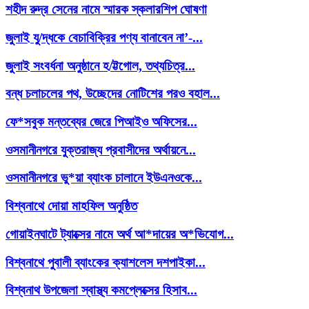
শহীদ রুদ্র সেনের নামে স্মারক স্কলারশিপ ঘোষণা
জুলাই যু/দ্ধকে বেচাবিক্রির পণ্য বানাবেন না’-...
জুলাই সংবর্ধনা অনুষ্ঠানে হ/ট্টগোল, তথ্যচিত্র...
বন্ধ চলাচলের পথ, উচ্ছেদের নোটিশের পরও বহাল...
ফে*সবুক মন্তব্যের জেরে পিআইও অফিসের...
ওসমানীনগরে যুক্তরাজ্য প্রবাসীদের অর্থায়নে...
ওসমানীনগরে ভু*য়া ব্যাংক চালানে ইউএনওকে...
বিশ্বনাথে দোয়া মাহফিল অনুষ্ঠিত
গোয়াইনঘাটে ট্যাক্সের নামে অর্থ আ*দায়ের অ*ভিযোগ...
বিশ্বনাথে পুবালী ব্যাংকের ক্যাশলেস দশপাইকা...
বিশ্বনাথ উপজেলা স্বাস্থ্য কমপ্লেক্সের হিসাব...