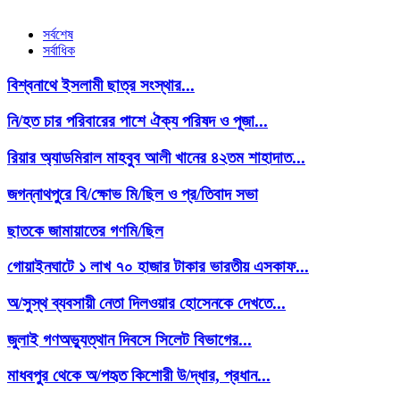
সর্বশেষ
সর্বাধিক
বিশ্বনাথে ইসলামী ছাত্র সংস্থার...
নি/হত চার পরিবারের পাশে ঐক্য পরিষদ ও পূজা...
রিয়ার অ্যাডমিরাল মাহবুব আলী খানের ৪২তম শাহাদাত...
জগন্নাথপুরে বি/ক্ষোভ মি/ছিল ও প্র/তিবাদ সভা
ছাতকে জামায়াতের গণমি/ছিল
গোয়াইনঘাটে ১ লাখ ৭০ হাজার টাকার ভারতীয় এসকাফ...
অ/সুস্থ ব্যবসায়ী নেতা দিলওয়ার হোসেনকে দেখতে...
জুলাই গণঅভ্যুত্থান দিবসে সিলেট বিভাগের...
মাধবপুর থেকে অ/পহৃত কিশোরী উ/দ্ধার, প্রধান...