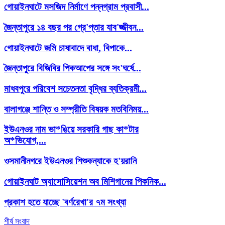
গোয়াইনঘাটে মসজিদ নির্মাণে পন্নগ্রাম প্রবাসী...
জৈন্তাপুরে ১৪ বছর পর গ্রে'প্তার যাব'জ্জীবন...
গোয়াইনঘাটে জমি চাষাবাদে বাধা, বিপাকে...
জৈন্তাপুরে বিজিবির পিকআপের সঙ্গে সং'ঘর্ষে...
মাধবপুরে পরিবেশ সচেতনতা বৃদ্ধির ব্যতিক্রমী...
বালাগঞ্জে শান্তি ও সম্প্রীতি বিষয়ক মতবিনিময়...
ইউএনওর নাম ভা*ঙিয়ে সরকারি গাছ কা*টার
অ*ভিযোগ,...
ওসমানীনগরে ইউএনওর শিশুকন্যাকে হ'য়রানি
গোয়াইনঘাট অ্যাসোসিয়েশন অব মিশিগানের পিকনিক...
প্রকাশ হতে যাচ্ছে 'বর্ণরেখা'র ৭ম সংখ্যা
শীর্ষ সংবাদ