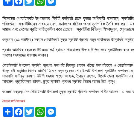
সিলেটের গোয়াইনঘাট উপজেলার নির্বাহী কর্মকর্তা রতন কুমার অধিকারী বলেছেন, স্কা
পরিবর্তন। স্কাউটিংয়ের মাধ্যমে দেশ, সমাজ ও রাষ্ট্রের জন্য সুনাগরিক তৈরি করা হয়। এর 
সমাজ এবং দেশের প্রতি দায়িত্বশীল করে তোলে। স্কাউটরা বিভিন্ন শিক্ষামূলক, স্বেচ্ছ
শুক্রবার (৩১ অক্টোবর) সকালে গোয়াইনঘাট মুক্ত স্কাউট গ্রুপের নতুন কার্যালয়ের উদ্বোধনী অনুষ্
প্রধান অতিথির বক্তব্যে ইউএনও লর্ড ব্যাডেন পাওয়ালের দীক্ষায় দীক্ষিত হয়ে স্কাউটদের কাজ 
গ্রুপের সদস্যদের ধন্যবাদ জানান।
গোয়াইনঘাট উপজেলা স্কাউট গ্রুপের সভাপতি হিফজুর রহমান খাঁনের সভাপতিত্বে ও গোয়াইনঘাট উ
উদ্বোধনী অনুষ্ঠানে বিশেষ অতিথি হিসেবে বক্তব্য দেন গোয়াইনঘাট উপজেলা স্কাউটস সম্পাদক মো
সভাপতি সাদিকুর রহমান, ইউপি সদস্য শাহেদ আহমদ, তৈয়বুর রহমান, সিলেট জেলা স্কাউটস এর 
আহমেদ, প্রকৃতিকন্যা জাফলং মুক্ত স্কাউট গ্রুপের স্কাউট লিডার আলম মিয়া প্রমুখ।
শুভেচ্ছা বক্তব্য দেন গোয়াইনঘাট উপজেলা মুক্ত স্কাউট গ্রুপের সম্পাদক শামীম আহমদ। এ সময় জনপ্
জৈন্তা বার্তা/আরআর
Share
Facebook
Twitter
WhatsApp
Messenger