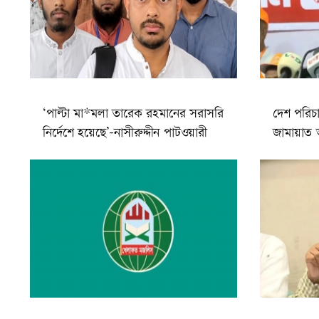
‘পাল্টা মা*মলা তারেক রহমানের সরাসরি
দেশ পরিচা
নির্দেশে হয়েছে’-নাসীরুদ্দীন পাটওয়ারী
জামায়াত