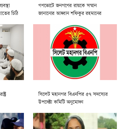
বস্থা
গণভোটে জনগণের রায়কে সম্মান
াতের চিঠি
জানানোর আহ্বান শফিকুর রহমানের
্ট্র
সিলেট মহানগর বিএনপির ৫৭ সদস্যের
উপদেষ্টা কমিটি অনুমোদন