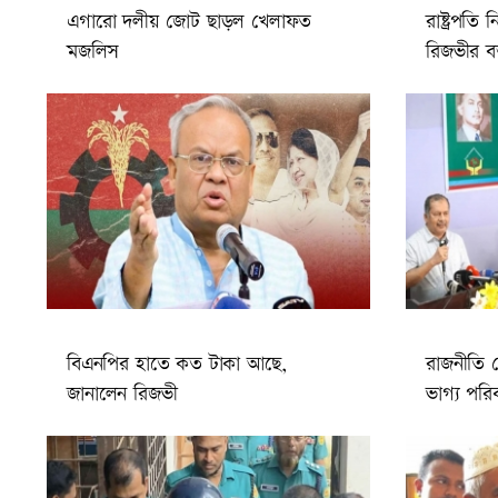
এগারো দলীয় জোট ছাড়ল খেলাফত
রাষ্ট্রপতি 
মজলিস
রিজভীর বক
বিএনপির হাতে কত টাকা আছে,
রাজনীতি 
জানালেন রিজভী
ভাগ্য পরিব