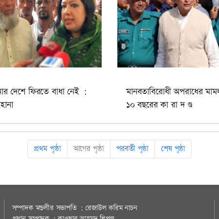
নার দেশে ফিরতে বাধা নেই :
মানবতাবিরোধী অপরাধের মাম
হানা
১০ বছরের কা রা দ ণ্ড
প্রথম পৃষ্ঠা
আগের পৃষ্ঠা
পরবর্তী পৃষ্ঠা
শেষ পৃষ্ঠা
সম্পাদক মন্ডলীর সভাপতি : রেজাউল করিম নাচন
প্রধান সম্পাদক : কাওছার আহমদ শিপলু