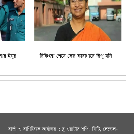
লায় ইনুর
চিকিৎসা শেষে ফের কারাগারে দীপু মনি
বার্তা ও বাণিজ্যিক কার্যালয় : ব্লু ওয়াটার শপিং সিটি, লেভেল-