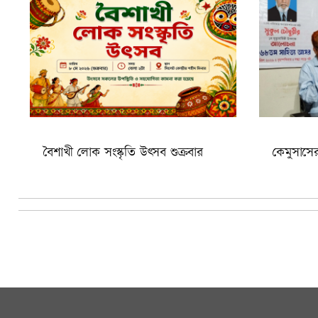
বৈশাখী লোক সংস্কৃতি উৎসব শুক্রবার
কেমুসাসে