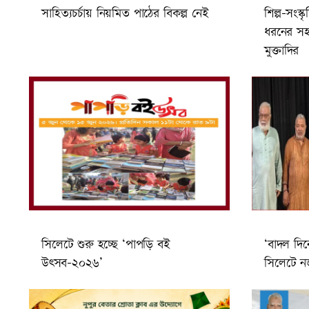
সাহিত্যচর্চায় নিয়মিত পাঠের বিকল্প নেই
শিল্প-সংস
ধরনের সহয
মুক্তাদির
সিলেটে শুরু হচ্ছে ‘পাপড়ি বই
‘বাদল দি
উৎসব-২০২৬’
সিলেটে ন