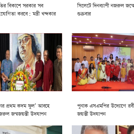
্কৃতির বিকাশে সরকার সব
সিলেটে দিনব্যাপী নজরুল জন্
োগিতা করবে: মন্ত্রী খন্দকার
শুক্রবার
নের প্রথম কদম ফুল’ আবহে
পুনাক এসএমপির উদ্যোগে রবীন
জরুল জন্মজয়ন্তী উদযাপন
জয়ন্তী উদযাপন