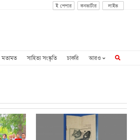
ই পেপার
কনভার্টার
লাইভ
মতামত
সাহিত্য সংস্কৃতি
চাকরি
আরও