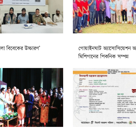
লো বিবেকের উচ্চারণ’
গোয়াইনঘাট অ্যাসোসিয়েশন 
মিশিগানের পিকনিক সম্পন্ন