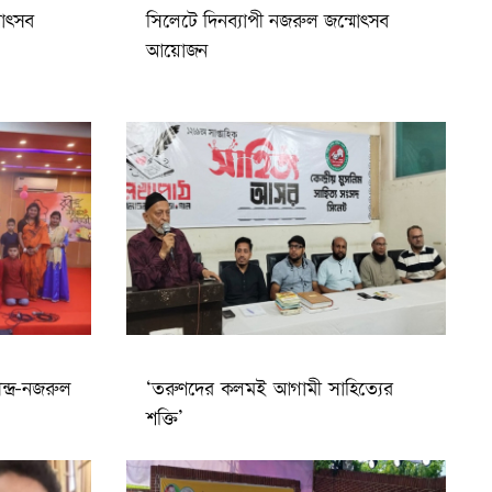
মোৎসব
সিলেটে দিনব্যাপী নজরুল জন্মোৎসব
আয়োজন
্দ্র-নজরুল
‘তরুণদের কলমই আগামী সাহিত্যের
শক্তি’