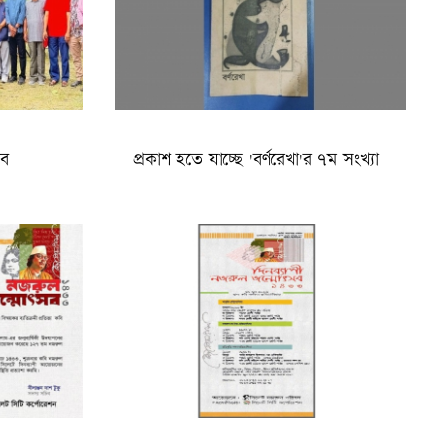
অব
প্রকাশ হতে যাচ্ছে 'বর্ণরেখা'র ৭ম সংখ্যা