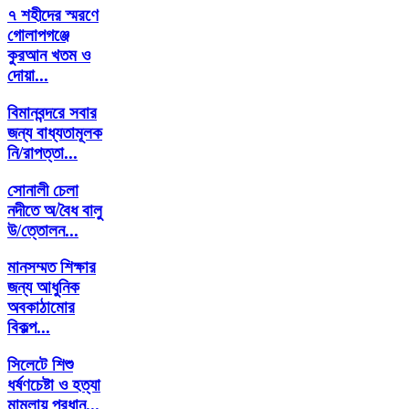
৭ শহীদের স্মরণে
গোলাপগঞ্জে
কুরআন খতম ও
দোয়া...
বিমানবন্দরে সবার
জন্য বাধ্যতামূলক
নি/রাপত্তা...
সোনালী চেলা
নদীতে অ/বৈধ বালু
উ/ত্তোলন...
মানসম্মত শিক্ষার
জন্য আধুনিক
অবকাঠামোর
বিকল্প...
সিলেটে শিশু
ধর্ষণচেষ্টা ও হত্যা
মামলায় প্রধান...