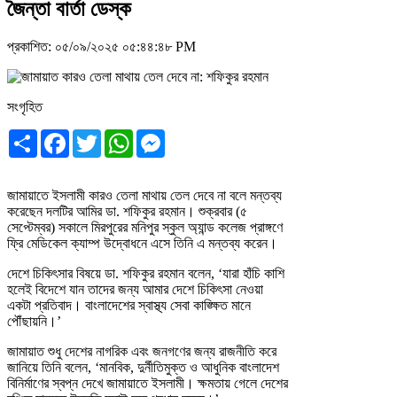
জৈন্তা বার্তা ডেস্ক
প্রকাশিত: ০৫/০৯/২০২৫ ০৫:৪৪:৪৮ PM
সংগৃহিত
Share
Facebook
Twitter
WhatsApp
Messenger
জামায়াতে ইসলামী কারও তেলা মাথায় তেল দেবে না বলে মন্তব্য
করেছেন দলটির আমির ডা. শফিকুর রহমান। শুক্রবার (৫
সেপ্টেম্বর) সকালে মিরপুরের মনিপুর স্কুল অ্যান্ড কলেজ প্রাঙ্গণে
ফ্রি মেডিকেল ক্যাম্প উদ্বোধনে এসে তিনি এ মন্তব্য করেন।
দেশে চিকিৎসার বিষয়ে ডা. শফিকুর রহমান বলেন, ‘যারা হাঁচি কাশি
হলেই বিদেশে যান তাদের জন্য আমার দেশে চিকিৎসা নেওয়া
একটা প্রতিবাদ। বাংলাদেশের স্বাস্থ্য সেবা কাঙ্ক্ষিত মানে
পৌঁছায়নি।’
জামায়াত শুধু দেশের নাগরিক এবং জনগণের জন্য রাজনীতি করে
জানিয়ে তিনি বলেন, ‘মানবিক, দুর্নীতিমুক্ত ও আধুনিক বাংলাদেশ
বিনির্মাণের স্বপ্ন দেখে জামায়াতে ইসলামী। ক্ষমতায় গেলে দেশের