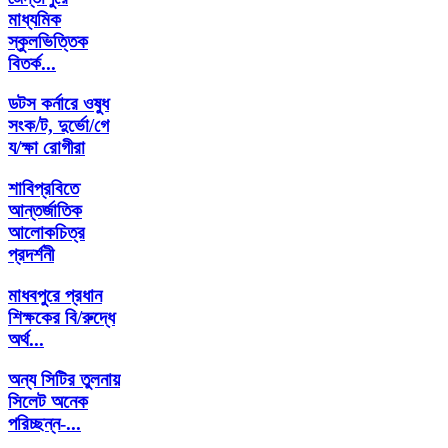
মাধ্যমিক
স্কুলভিত্তিক
বিতর্ক...
ডটস কর্নারে ওষুধ
সংক/ট, দুর্ভো/গে
য/ক্ষা রোগীরা
শাবিপ্রবিতে
আন্তর্জাতিক
আলোকচিত্র
প্রদর্শনী
মাধবপুরে প্রধান
শিক্ষকের বি/রুদ্ধে
অর্থ...
অন্য সিটির তুলনায়
সিলেট অনেক
পরিচ্ছন্ন-...