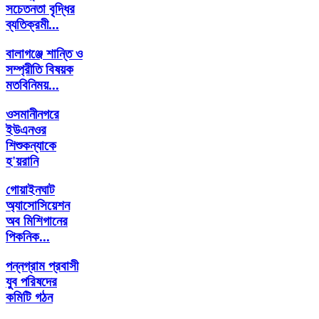
সচেতনতা বৃদ্ধির
ব্যতিক্রমী...
বালাগঞ্জে শান্তি ও
সম্প্রীতি বিষয়ক
মতবিনিময়...
ওসমানীনগরে
ইউএনওর
শিশুকন্যাকে
হ'য়রানি
গোয়াইনঘাট
অ্যাসোসিয়েশন
অব মিশিগানের
পিকনিক...
পন্নগ্রাম প্রবাসী
যুব পরিষদের
কমিটি গঠন