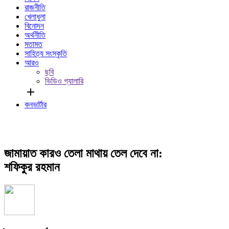
রাজনীতি
খেলাধুলা
বিনোদন
অর্থনীতি
মতামত
সাহিত্য সংস্কৃতি
আরও
ছবি
ভিডিও গ্যালারি
add
কনভার্টার
জামায়াত কারও তেলা মাথায় তেল দেবে না:
শফিকুর রহমান