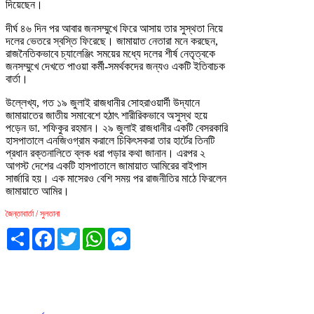
দিয়েছেন।
দীর্ঘ ৪৬ দিন পর আবার জনসম্মুখে ফিরে আসায় তার সুস্থতা নিয়ে
দলের ভেতরে স্বস্তি ফিরেছে। জামায়াত নেতারা মনে করছেন,
রাজনৈতিকভাবে চ্যালেঞ্জিং সময়ের মধ্যে দলের শীর্ষ নেতৃত্বকে
জনসম্মুখে দেখতে পাওয়া কর্মী-সমর্থকদের জন্যও একটি ইতিবাচক
বার্তা।
উল্লেখ্য, গত ১৯ জুলাই রাজধানীর সোহরাওয়ার্দী উদ্যানে
জামায়াতের জাতীয় সমাবেশে হঠাৎ শারীরিকভাবে অসুস্থ হয়ে
পড়েন ডা. শফিকুর রহমান। ২৯ জুলাই রাজধানীর একটি বেসরকারি
হাসপাতালে এনজিওগ্রাম করালে চিকিৎসকরা তার হার্টের তিনটি
প্রধান রক্তনালিতে ব্লক ধরা পড়ার কথা জানান। এরপর ২
আগস্ট দেশের একটি হাসপাতালে জামায়াত আমিরের বাইপাস
সার্জারি হয়। এক মাসেরও বেশি সময় পর রাজনীতির মাঠে ফিরলেন
জামায়াতে আমির।
জৈন্তাবার্তা / সুলতানা
Share
Facebook
Twitter
WhatsApp
Messenger