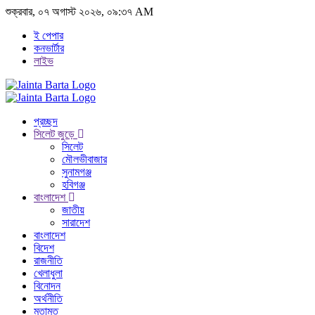
শুক্রবার, ০৭ অগাস্ট ২০২৬, ০৯:৩৭ AM
ই পেপার
কনভার্টার
লাইভ
প্রচ্ছদ
সিলেট জুড়ে
সিলেট
মৌলভীবাজার
সুনামগঞ্জ
হবিগঞ্জ
বাংলাদেশ
জাতীয়
সারাদেশ
বাংলাদেশ
বিদেশ
রাজনীতি
খেলাধুলা
বিনোদন
অর্থনীতি
মতামত