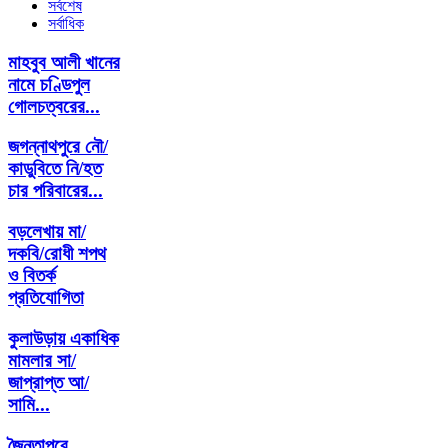
সর্বশেষ
সর্বাধিক
মাহবুব আলী খানের
নামে চণ্ডিপুল
গোলচত্বরের...
জগন্নাথপুরে নৌ/
কাডুবিতে নি/হত
চার পরিবারের...
বড়লেখায় মা/
দকবি/রোধী শপথ
ও বিতর্ক
প্রতিযোগিতা
কুলাউড়ায় একাধিক
মামলার সা/
জাপ্রাপ্ত আ/
সামি...
জৈন্তাপুরে