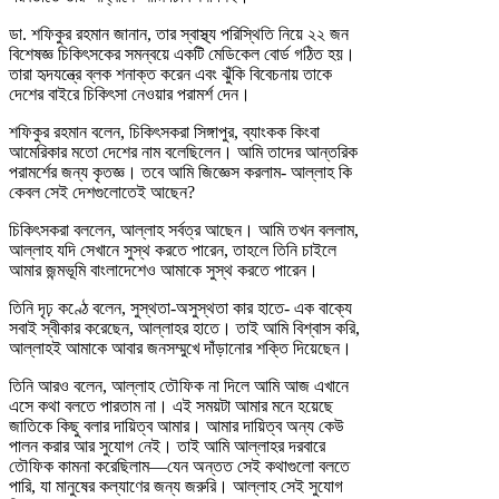
ডা. শফিকুর রহমান জানান, তার স্বাস্থ্য পরিস্থিতি নিয়ে ২২ জন
বিশেষজ্ঞ চিকিৎসকের সমন্বয়ে একটি মেডিকেল বোর্ড গঠিত হয়।
তারা হৃদযন্ত্রে ব্লক শনাক্ত করেন এবং ঝুঁকি বিবেচনায় তাকে
দেশের বাইরে চিকিৎসা নেওয়ার পরামর্শ দেন।
শফিকুর রহমান বলেন, চিকিৎসকরা সিঙ্গাপুর, ব্যাংকক কিংবা
আমেরিকার মতো দেশের নাম বলেছিলেন। আমি তাদের আন্তরিক
পরামর্শের জন্য কৃতজ্ঞ। তবে আমি জিজ্ঞেস করলাম- আল্লাহ কি
কেবল সেই দেশগুলোতেই আছেন?
চিকিৎসকরা বললেন, আল্লাহ সর্বত্র আছেন। আমি তখন বললাম,
আল্লাহ যদি সেখানে সুস্থ করতে পারেন, তাহলে তিনি চাইলে
আমার জন্মভূমি বাংলাদেশেও আমাকে সুস্থ করতে পারেন।
তিনি দৃঢ় কণ্ঠে বলেন, সুস্থতা-অসুস্থতা কার হাতে- এক বাক্যে
সবাই স্বীকার করেছেন, আল্লাহর হাতে। তাই আমি বিশ্বাস করি,
আল্লাহই আমাকে আবার জনসম্মুখে দাঁড়ানোর শক্তি দিয়েছেন।
তিনি আরও বলেন, আল্লাহ তৌফিক না দিলে আমি আজ এখানে
এসে কথা বলতে পারতাম না। এই সময়টা আমার মনে হয়েছে
জাতিকে কিছু বলার দায়িত্ব আমার। আমার দায়িত্ব অন্য কেউ
পালন করার আর সুযোগ নেই। তাই আমি আল্লাহর দরবারে
তৌফিক কামনা করেছিলাম—যেন অন্তত সেই কথাগুলো বলতে
পারি, যা মানুষের কল্যাণের জন্য জরুরি। আল্লাহ সেই সুযোগ