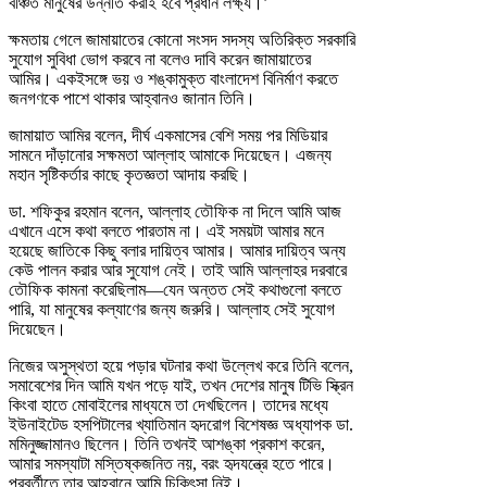
বঞ্চিত মানুষের উন্নতি করাই হবে প্রধান লক্ষ্য।’
ক্ষমতায় গেলে জামায়াতের কোনো সংসদ সদস্য অতিরিক্ত সরকারি
সুযোগ সুবিধা ভোগ করবে না বলেও দাবি করেন জামায়াতের
আমির। একইসঙ্গে ভয় ও শঙ্কামুক্ত বাংলাদেশ বিনির্মাণ করতে
জনগণকে পাশে থাকার আহ্বানও জানান তিনি।
জামায়াত আমির বলেন, দীর্ঘ একমাসের বেশি সময় পর মিডিয়ার
সামনে দাঁড়ানোর সক্ষমতা আল্লাহ আমাকে দিয়েছেন। এজন্য
মহান সৃষ্টিকর্তার কাছে কৃতজ্ঞতা আদায় করছি।
ডা. শফিকুর রহমান বলেন, আল্লাহ তৌফিক না দিলে আমি আজ
এখানে এসে কথা বলতে পারতাম না। এই সময়টা আমার মনে
হয়েছে জাতিকে কিছু বলার দায়িত্ব আমার। আমার দায়িত্ব অন্য
কেউ পালন করার আর সুযোগ নেই। তাই আমি আল্লাহর দরবারে
তৌফিক কামনা করেছিলাম—যেন অন্তত সেই কথাগুলো বলতে
পারি, যা মানুষের কল্যাণের জন্য জরুরি। আল্লাহ সেই সুযোগ
দিয়েছেন।
নিজের অসুস্থতা হয়ে পড়ার ঘটনার কথা উল্লেখ করে তিনি বলেন,
সমাবেশের দিন আমি যখন পড়ে যাই, তখন দেশের মানুষ টিভি স্ক্রিন
কিংবা হাতে মোবাইলের মাধ্যমে তা দেখছিলেন। তাদের মধ্যে
ইউনাইটেড হসপিটালের খ্যাতিমান হৃদরোগ বিশেষজ্ঞ অধ্যাপক ডা.
মমিনুজ্জামানও ছিলেন। তিনি তখনই আশঙ্কা প্রকাশ করেন,
আমার সমস্যাটা মস্তিষ্কজনিত নয়, বরং হৃদযন্ত্রে হতে পারে।
পরবর্তীতে তার আহ্বানে আমি চিকিৎসা নিই।