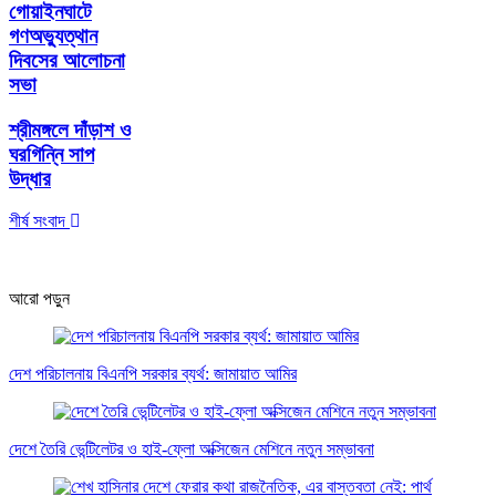
গোয়াইনঘাটে
গণঅভ্যুত্থান
দিবসের আলোচনা
সভা
শ্রীমঙ্গলে দাঁড়াশ ও
ঘরগিন্নি সাপ
উদ্ধার
শীর্ষ সংবাদ
আরো পড়ুন
দেশ পরিচালনায় বিএনপি সরকার ব্যর্থ: জামায়াত আমির
দেশে তৈরি ভেন্টিলেটর ও হাই-ফ্লো অক্সিজেন মেশিনে নতুন সম্ভাবনা