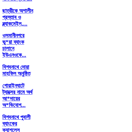
ছাত্রীকে ‍অশালীন
প্রস্তাব ও
ব্ল্যাকমেইল,...
ওসমানীনগরে
ভু*য়া ব্যাংক
চালানে
ইউএনওকে...
বিশ্বনাথে দোয়া
মাহফিল অনুষ্ঠিত
গোয়াইনঘাটে
ট্যাক্সের নামে অর্থ
আ*দায়ের
অ*ভিযোগ...
বিশ্বনাথে পুবালী
ব্যাংকের
ক্যাশলেস