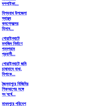
দশপাইকা...
বিশ্বনাথ উপজেলা
স্বাস্থ্য
কমপ্লেক্সের
হিসাব...
গোয়াইনঘাটে
মসজিদ নির্মাণে
পন্নগ্রাম
প্রবাসী...
গোয়াইনঘাটে জমি
চাষাবাদে বাধা,
বিপাকে...
জৈন্তাপুরে বিজিবির
পিকআপের সঙ্গে
সং'ঘর্ষে...
মাধবপুরে পরিবেশ