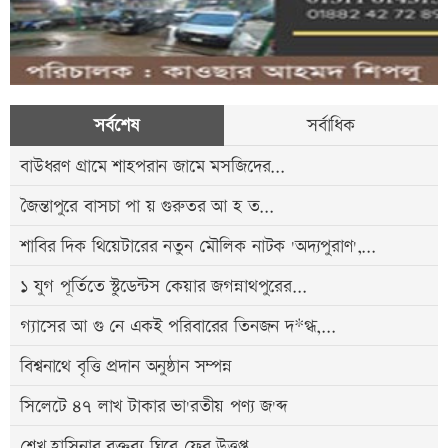
সর্বশেষ
সর্বাধিক
বাউধরণ গ্রামে শাহপরান জামে মসজিদের...
জৈন্তাপুরে বাসচা পা য় গুরুতর আ হ ত...
শাবির দিক থিয়েটারের নতুন মৌলিক নাটক 'অদ্যপুরাণ',...
১ যুগ পূর্তিতে স্টুডেন্টস কেয়ার জগন্নাথপুরের...
গ্যাসের আ গু নে একই পরিবারের তিনজন দ*গ্ধ,...
বিশ্বনাথে বৃত্তি প্রদান অনুষ্ঠান সম্পন্ন
সিলেটে ৪৭ লাখ টাকার ভা'রতীয় পণ্য জ'ব্দ
শেখ হাসিনার বক্তব্য ঘিরে ফের উত্তপ্ত...