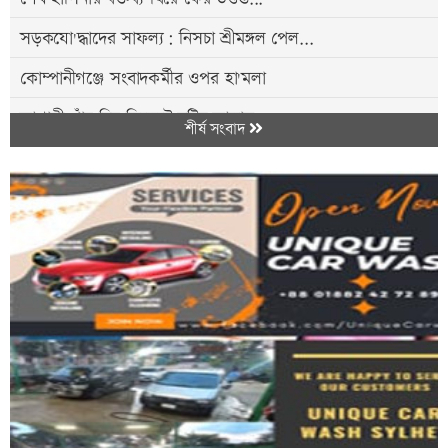
সড়কযো'দ্ধাদের সাফল্য: নিসচা শ্রীমঙ্গল পেল...
কোম্পানীগঞ্জে সংবাদকর্মীর ওপর হা'মলা
আগামী পাঁচ দিন সিলেটে বৃষ্টির আভাস
শীর্ষ সংবাদ
শ্রীমঙ্গলে ‘ইতিহাসের আয়নায় জুলাই...
মাধবপুরে মেধাবী শিক্ষার্থীদের সংবর্ধনা
সিলেটে ১ হাজার ৯৮০ পিস ই/য়াবাসহ মা/দক কা/রবারি...
বিশ্বনাথে শাহ ফাউন্ডেশনের উদ্যোগে দুস্থদের...