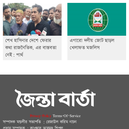
শেখ হাসিনার দেশে ফেরার
এগারো দলীয় জোট ছাড়ল
কথা রাজনৈতিক, এর বাস্তবতা
খেলাফত মজলিস
নেই: পার্থ
Privacy-Policy
Terms-Of-Service
সম্পাদক মন্ডলীর সভাপতি : রেজাউল করিম নাচন
প্রধান সম্পাদক : কাওছার আহমদ শিপলু