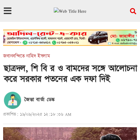
জবানবন্দিতে নাহিদ ইসলাম
ছাত্রদল, শি বি র ও বামদের সঙ্গে আলোচনা
করে সরকার পতনের এক দফা দিই
জৈন্তা বার্তা ডেস্ক
প্রকাশিত: ১৯/০৯/২০২৫ ১২:১৮:৩৬ AM