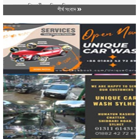
১৪ বছরের শিক্ষার্থীর গুলিতে নি হ ত স্কুলের...
শীর্ষ সংবাদ
কক্সবাজারে ৫০০ শয্যার মেডিকেল কলেজ হাসপাতালের...
মাধবপুরে গৃহবধূর রহস্যজনক মৃ*ত্যু পরিবারের অ...
সাপ্তাহিক বাজারে স্বস্তি নেই, ঊর্ধ্বমুখী ডিম,...
নতুন মজুরি বোর্ড গঠনের দাবি চা শ্রমিকদের