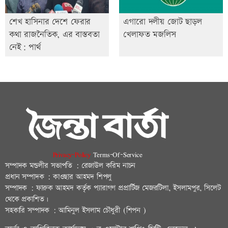
শেখ হাসিনার দেশে ফেরার
এগারো দলীয় জোট ছাড়ল
কথা রাজনৈতিক, এর বাস্তবতা
খেলাফত মজলিস
নেই: পার্থ
Privacy-Policy
Terms-Of-Service
সম্পাদক মন্ডলীর সভাপতি : রেজাউল করিম নাচন
প্রধান সম্পাদক : কাওছার আহমদ শিপলু
সম্পাদক : ফারুক আহমদ কর্তৃক প্যারাগণ প্রপ্রার্টিজ মেজরটিলা, ইসলামপুর, সিলেট
থেকে প্রকাশিত।
সহকারি সম্পাদক : আমিনুল ইসলাম চৌধুরী (শিপন )