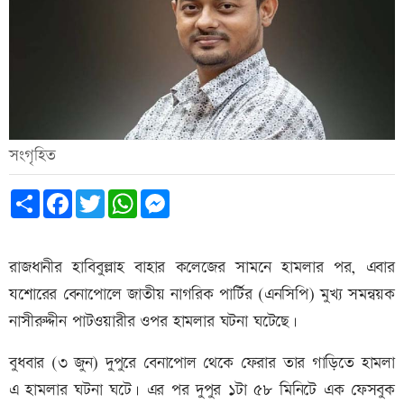
সংগৃহিত
Share
Facebook
Twitter
WhatsApp
Messenger
রাজধানীর হাবিবুল্লাহ বাহার কলেজের সামনে হামলার পর, এবার
যশোরের বেনাপোলে জাতীয় নাগরিক পার্টির (এনসিপি) মুখ্য সমন্বয়ক
নাসীরুদ্দীন পাটওয়ারীর ওপর হামলার ঘটনা ঘটেছে।
বুধবার (৩ জুন) দুপুরে বেনাপোল থেকে ফেরার তার গাড়িতে হামলা
এ হামলার ঘটনা ঘটে। এর পর দুপুর ১টা ৫৮ মিনিটে এক ফেসবুক