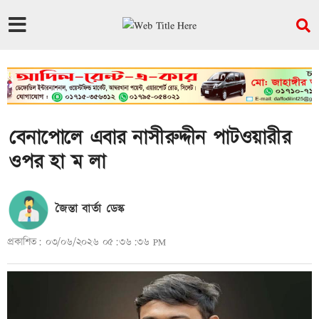
বেনাপোলে এবার নাসীরুদ্দীন পাটওয়ারীর
ওপর হা ম লা
জৈন্তা বার্তা ডেস্ক
প্রকাশিত: ০৩/০৬/২০২৬ ০৫:৩৬:৩৬ PM