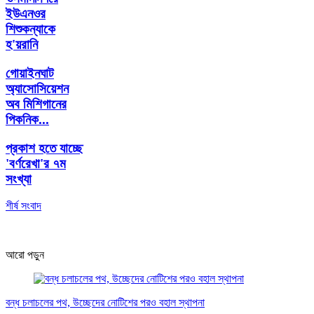
ইউএনওর
শিশুকন্যাকে
হ'য়রানি
গোয়াইনঘাট
অ্যাসোসিয়েশন
অব মিশিগানের
পিকনিক...
প্রকাশ হতে যাচ্ছে
'বর্ণরেখা'র ৭ম
সংখ্যা
শীর্ষ সংবাদ
আরো পড়ুন
বন্ধ চলাচলের পথ, উচ্ছেদের নোটিশের পরও বহাল স্থাপনা