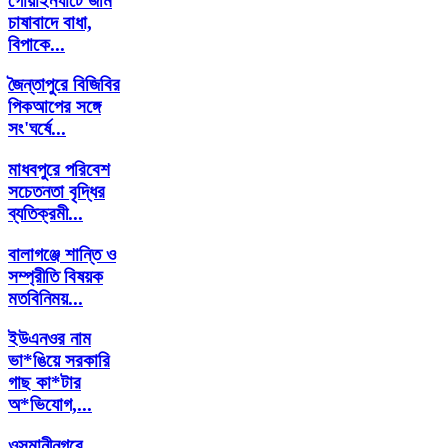
গোয়াইনঘাটে জমি
চাষাবাদে বাধা,
বিপাকে...
জৈন্তাপুরে বিজিবির
পিকআপের সঙ্গে
সং'ঘর্ষে...
মাধবপুরে পরিবেশ
সচেতনতা বৃদ্ধির
ব্যতিক্রমী...
বালাগঞ্জে শান্তি ও
সম্প্রীতি বিষয়ক
মতবিনিময়...
ইউএনওর নাম
ভা*ঙিয়ে সরকারি
গাছ কা*টার
অ*ভিযোগ,...
ওসমানীনগরে