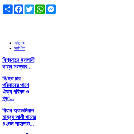
Share
Facebook
Twitter
WhatsApp
Messenger
সর্বশেষ
সর্বাধিক
বিশ্বনাথে ইসলামী
ছাত্র সংস্থার...
নি/হত চার
পরিবারের পাশে
ঐক্য পরিষদ ও
পূজা...
রিয়ার অ্যাডমিরাল
মাহবুব আলী খানের
৪২তম শাহাদাত...