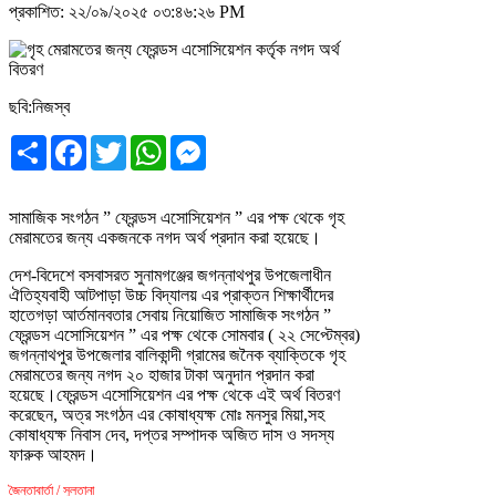
প্রকাশিত: ২২/০৯/২০২৫ ০৩:৪৬:২৬ PM
ছবি:নিজস্ব
Share
Facebook
Twitter
WhatsApp
Messenger
সামাজিক সংগঠন ” ফ্রেন্ডস এসোসিয়েশন ” এর পক্ষ থেকে গৃহ
মেরামতের জন্য একজনকে নগদ অর্থ প্রদান করা হয়েছে।
দেশ-বিদেশে বসবাসরত সুনামগঞ্জের জগন্নাথপুর উপজেলাধীন
ঐতিহ্যবাহী আটপাড়া উচ্চ বিদ্যালয় এর প্রাক্তন শিক্ষার্থীদের
হাতেগড়া আর্তমানবতার সেবায় নিয়োজিত সামাজিক সংগঠন ”
ফ্রেন্ডস এসোসিয়েশন ” এর পক্ষ থেকে সোমবার ( ২২ সেপ্টেম্বর)
জগন্নাথপুর উপজেলার বালিকান্দী গ্রামের জনৈক ব্যাক্তিকে গৃহ
মেরামতের জন্য নগদ ২০ হাজার টাকা অনুদান প্রদান করা
হয়েছে।ফ্রেন্ডস এসোসিয়েশন এর পক্ষ থেকে এই অর্থ বিতরণ
করেছেন, অত্র সংগঠন এর কোষাধ্যক্ষ মোঃ মনসুর মিয়া,সহ
কোষাধ্যক্ষ নিবাস দেব, দপ্তর সম্পাদক অজিত দাস ও সদস্য
ফারুক আহমদ।
জৈন্তাবার্তা / সুলতানা