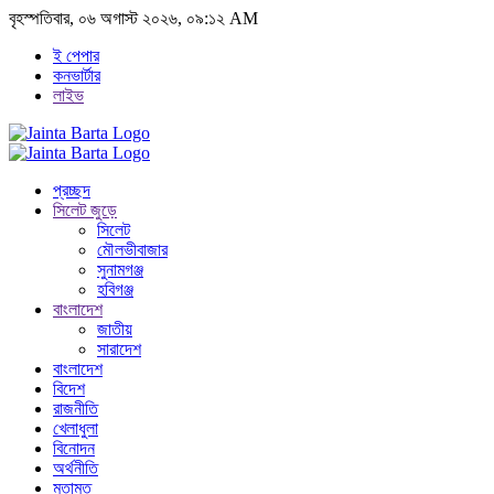
বৃহস্পতিবার, ০৬ অগাস্ট ২০২৬, ০৯:১২ AM
ই পেপার
কনভার্টার
লাইভ
প্রচ্ছদ
সিলেট জুড়ে
সিলেট
মৌলভীবাজার
সুনামগঞ্জ
হবিগঞ্জ
বাংলাদেশ
জাতীয়
সারাদেশ
বাংলাদেশ
বিদেশ
রাজনীতি
খেলাধুলা
বিনোদন
অর্থনীতি
মতামত