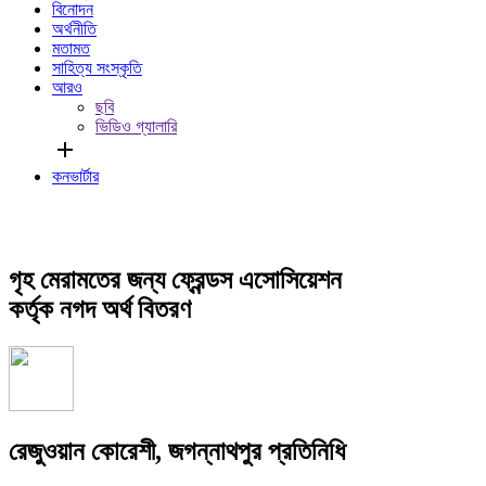
বিনোদন
অর্থনীতি
মতামত
সাহিত্য সংস্কৃতি
আরও
ছবি
ভিডিও গ্যালারি
add
কনভার্টার
গৃহ মেরামতের জন্য ফ্রেন্ডস এসোসিয়েশন
কর্তৃক নগদ অর্থ বিতরণ
রেজুওয়ান কোরেশী, জগন্নাথপুর প্রতিনিধি