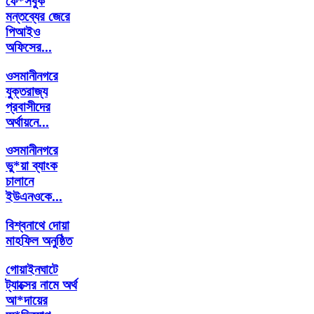
ফে*সবুক
মন্তব্যের জেরে
পিআইও
অফিসের...
ওসমানীনগরে
যুক্তরাজ্য
প্রবাসীদের
অর্থায়নে...
ওসমানীনগরে
ভু*য়া ব্যাংক
চালানে
ইউএনওকে...
বিশ্বনাথে দোয়া
মাহফিল অনুষ্ঠিত
গোয়াইনঘাটে
ট্যাক্সের নামে অর্থ
আ*দায়ের