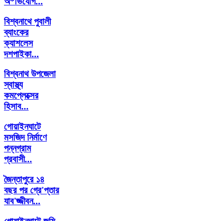
অ*ভিযোগ...
বিশ্বনাথে পুবালী
ব্যাংকের
ক্যাশলেস
দশপাইকা...
বিশ্বনাথ উপজেলা
স্বাস্থ্য
কমপ্লেক্সের
হিসাব...
গোয়াইনঘাটে
মসজিদ নির্মাণে
পন্নগ্রাম
প্রবাসী...
জৈন্তাপুরে ১৪
বছর পর গ্রে'প্তার
যাব'জ্জীবন...