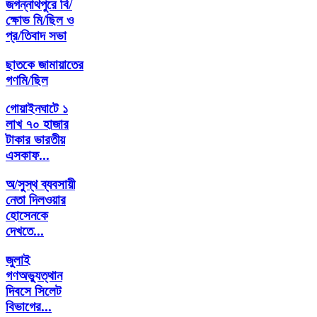
জগন্নাথপুরে বি/
ক্ষোভ মি/ছিল ও
প্র/তিবাদ সভা
ছাতকে জামায়াতের
গণমি/ছিল
গোয়াইনঘাটে ১
লাখ ৭০ হাজার
টাকার ভারতীয়
এসকাফ...
অ/সুস্থ ব্যবসায়ী
নেতা দিলওয়ার
হোসেনকে
দেখতে...
জুলাই
গণঅভ্যুত্থান
দিবসে সিলেট
বিভাগের...