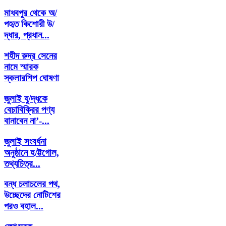
মাধবপুর থেকে অ/
পহৃত কিশোরী উ/
দ্ধার, প্রধান...
শহীদ রুদ্র সেনের
নামে স্মারক
স্কলারশিপ ঘোষণা
জুলাই যু/দ্ধকে
বেচাবিক্রির পণ্য
বানাবেন না’-...
জুলাই সংবর্ধনা
অনুষ্ঠানে হ/ট্টগোল,
তথ্যচিত্র...
বন্ধ চলাচলের পথ,
উচ্ছেদের নোটিশের
পরও বহাল...