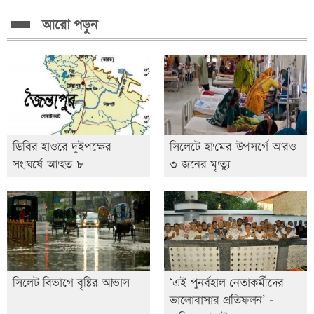
আরো পড়ুন
ডিবির হাওরে দুইপক্ষের
সিলেটে হা'মের উপসর্গে আরও
সং'ঘর্ষে আ'হত ৮
৩ জনের মৃ'ত্যু
সিলেট বিভাগে বৃষ্টির আভাস
‘এই পুনর্বহাল নেতাকর্মীদের
ভালোবাসার প্রতিফলন’ -