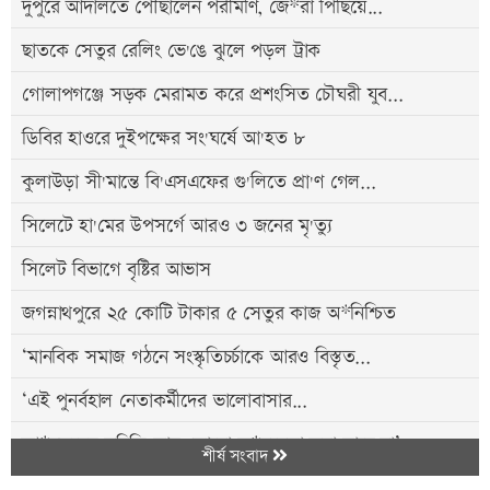
দুপুরে আদালতে পৌঁছালেন পরীমণি, জে*রা পিছিয়ে...
ছাতকে সেতুর রেলিং ভে'ঙে ঝুলে পড়ল ট্রাক
গোলাপগঞ্জে সড়ক মেরামত করে প্রশংসিত চৌঘরী যুব...
ডিবির হাওরে দুইপক্ষের সং'ঘর্ষে আ'হত ৮
কুলাউড়া সী'মান্তে বি'এসএফের গু'লিতে প্রা'ণ গেল...
সিলেটে হা'মের উপসর্গে আরও ৩ জনের মৃ'ত্যু
সিলেট বিভাগে বৃষ্টির আভাস
জগন্নাথপুরে ২৫ কোটি টাকার ৫ সেতুর কাজ অ*নিশ্চিত
‘মানবিক সমাজ গঠনে সংস্কৃতিচর্চাকে আরও বিস্তৃত...
‘এই পুনর্বহাল নেতাকর্মীদের ভালোবাসার...
আ*হতদের সুচিকিৎসায় কোনো অ*বহেলা করা যাবে না’:...
শীর্ষ সংবাদ
শ্রাবণসন্ধ্যায় গানে-কবিতায় রবীন্দ্রস্মরণ