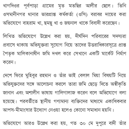
খাগদিওর পূর্বপাড়া গ্রামের মৃত মতছির আলীর ছেলে। তিনি
ওসমানীনগর থানার ভারপ্রাপ্ত কর্মকর্তা (ওসি) বরাবর দায়ের করা
অভিযোগে বাহরাম খা, ছমছু খা ও জয়নাল খাকে বিবাদী করেছেন।
লিখিত অভিযোগে উল্লেখ করা হয়, দীর্ঘদিন পরিবারের সদস্যরা
প্রবাসে থাকায় অভিযুক্তরা সুযোগ নিয়ে তাদের উত্তরাধিকারসূত্রে প্রাপ্ত
পৈতৃক মালিকানাধীন জমি দখল করে সেখানে একটি মার্কেট নির্মাণ
করেন।
দেশে ফিরে মুহিবুর রহমান ও তাঁর ভাই বেলাল মিয়া বিষয়টি নিয়ে
অভিযুক্তদের সঙ্গে আলোচনা করলে তারা জমি ছেড়ে দিতে অস্বীকৃতি
জানান এবং অশালীন ভাষায় গালিগালাজ করেন বলে অভিযোগে বলা
হয়েছে। পরবর্তীতে স্থানীয় গণ্যমান্য ব্যক্তিদের মাধ্যমে একাধিকবার
আপস-মীমাংসার উদ্যোগ নেওয়া হলেও কোনো সমাধান হয়নি।
অভিযোগে আরও উল্লেখ করা হয়, গত ৩০ মে দুপুরে বাদী তাঁর