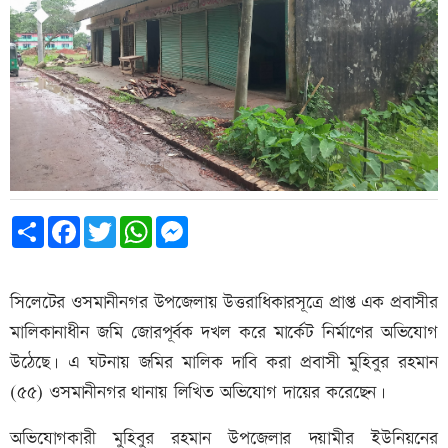
Share
Facebook
Twitter
WhatsApp
Messenger
সিলেটের ওসমানীনগর উপজেলায় উত্তরাধিকারসূত্রে প্রাপ্ত এক প্রবাসীর
মালিকানাধীন জমি জোরপূর্বক দখল করে মার্কেট নির্মাণের অভিযোগ
উঠেছে। এ ঘটনায় জমির মালিক দাবি করা প্রবাসী মুহিবুর রহমান
(৫৫) ওসমানীনগর থানায় লিখিত অভিযোগ দায়ের করেছেন।
অভিযোগকারী মুহিবুর রহমান উপজেলার দয়ামীর ইউনিয়নের