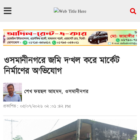
ওসমানীনগরে জমি দ'খল করে মার্কেট
নির্মাণের অ'ভিযোগ
শেখ ফয়ছল আহমদ, ওসমানীনগর
প্রকাশিত: ০৫/০৭/২০২৬ ০২:০১:৪২ PM