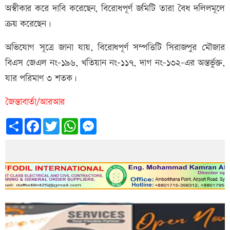
অস্বীকার করে দাবি করেছেন, বিরোধপূর্ণ জমিটি তারা বৈধ দলিলমূলে
ক্রয় করেছেন।
অভিযোগ সূত্রে জানা যায়, বিরোধপূর্ণ সম্পত্তিটি সিরাজপুর মৌজার
বিএস জেএল নং-১৯৬, খতিয়ান নং-১১৭, দাগ নং-১৩২-এর অন্তর্ভুক্ত,
যার পরিমাণ ৩ শতক।
জৈন্তাবার্তা/আরআর
Share
Facebook
Twitter
WhatsApp
Messenger