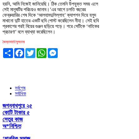
হয়নি, আমি নিজেই জানিয়েছি। ঠিক তেমনি উপযুক্ত সময় এলে
সেই মানুষটির পরিচয়ও জানাব।’এর আগে চলতি বছরের
ফেব্রুয়ারির শেষ দিকে ‘আলহামদুলিল্লাহ’ ক্যাপশন দিয়ে হলুদ
মাখানো দুটি হাতের একটি ছবি পোস্ট করেছিলেন নীহা। সেই ছবি
প্রকাশের পরই বিয়ের গুঞ্জন ছড়িয়ে পড়ে। পরে সেটিকে ‘নাটকের
প্রচারণা’ বলে ব্যাখ্যা করেছিলেন।
জৈন্তাবার্তা/সুলতানা
Share
Facebook
Twitter
WhatsApp
Messenger
সর্বশেষ
সর্বাধিক
জগন্নাথপুরে ২৫
কোটি টাকার ৫
সেতুর কাজ
অ*নিশ্চিত
‘মানবিক সমাজ