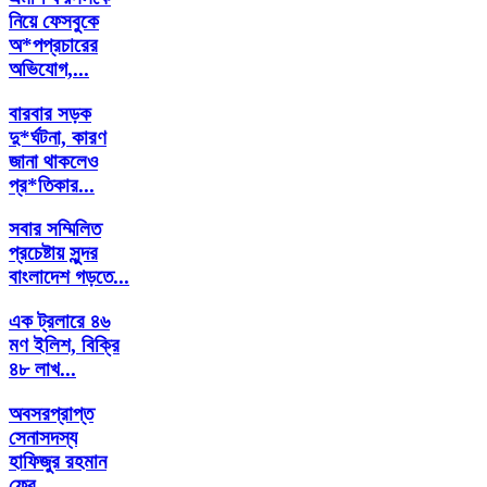
নিয়ে ফেসবুকে
অ*পপ্রচারের
অভিযোগ,...
বারবার সড়ক
দু*র্ঘটনা, কারণ
জানা থাকলেও
প্র*তিকার...
সবার সম্মিলিত
প্রচেষ্টায় সুন্দর
বাংলাদেশ গড়তে...
এক ট্রলারে ৪৬
মণ ইলিশ, বিক্রি
৪৮ লাখ...
অবসরপ্রাপ্ত
সেনাসদস্য
হাফিজুর রহমান
ফের...