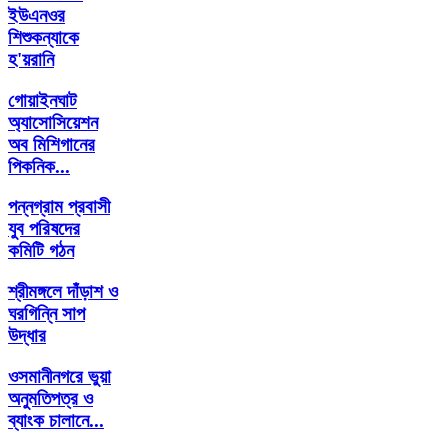
ইউএনওর
শিশুকন্যাকে
হ'য়রানি
গোয়াইনঘাট
অ্যাসোসিয়েশন
অব মিশিগানের
পিকনিক...
পন্নগ্রাম প্রবাসী
যুব পরিষদের
কমিটি গঠন
শ্রীমঙ্গলে দাঁড়াশ ও
ঘরগিন্নি সাপ
উদ্ধার
ওসমানীনগরে ভুয়া
অনুমতিপত্র ও
ব্যাংক চালানে...