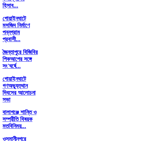
হিসাব...
গোয়াইনঘাটে
মসজিদ নির্মাণে
পন্নগ্রাম
প্রবাসী...
জৈন্তাপুরে বিজিবির
পিকআপের সঙ্গে
সং'ঘর্ষে...
গোয়াইনঘাটে
গণঅভ্যুত্থান
দিবসের আলোচনা
সভা
বালাগঞ্জে শান্তি ও
সম্প্রীতি বিষয়ক
মতবিনিময়...
ওসমানীনগরে