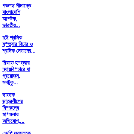
পঞ্চগড় সীমান্তে
বাংলাদেশি
আ*টক,
ভারতীয়...
দুই শ্রমিক
হ*ত্যার বিচার ও
শ্রমিক নেতাদের...
রিফাত হ*ত্যার
ন্যায়বি*চারে যা
প্রয়োজন,
সবটুকু...
ছাতকে
ছাত্রলীগের
বি*রুদ্ধে
হা*মলার
অভিযোগ,...
এমপি ফয়সলকে