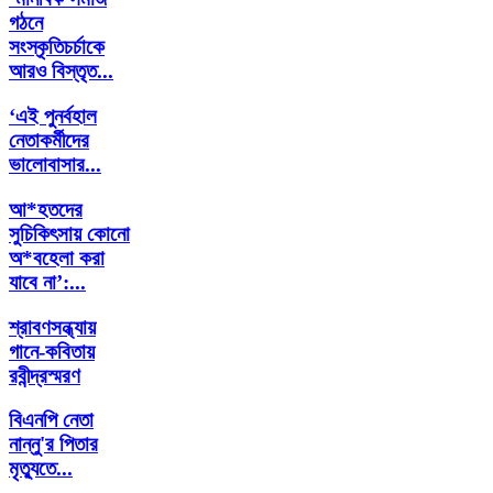
গঠনে
সংস্কৃতিচর্চাকে
আরও বিস্তৃত...
‘এই পুনর্বহাল
নেতাকর্মীদের
ভালোবাসার...
আ*হতদের
সুচিকিৎসায় কোনো
অ*বহেলা করা
যাবে না’:...
শ্রাবণসন্ধ্যায়
গানে-কবিতায়
রবীন্দ্রস্মরণ
বিএনপি নেতা
নান্নু'র পিতার
মৃত্যুতে...