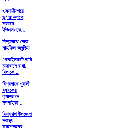
ওসমানীনগরে
ভু*য়া ব্যাংক
চালানে
ইউএনওকে...
বিশ্বনাথে দোয়া
মাহফিল অনুষ্ঠিত
গোয়াইনঘাটে জমি
চাষাবাদে বাধা,
বিপাকে...
বিশ্বনাথে পুবালী
ব্যাংকের
ক্যাশলেস
দশপাইকা...
বিশ্বনাথ উপজেলা
স্বাস্থ্য
কমপ্লেক্সের