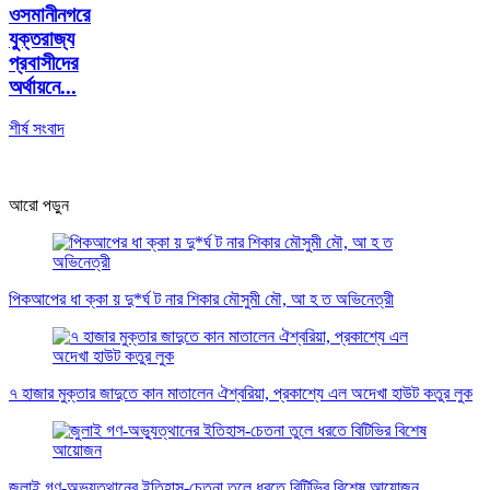
ওসমানীনগরে
যুক্তরাজ্য
প্রবাসীদের
অর্থায়নে...
শীর্ষ সংবাদ
আরো পড়ুন
পিকআপের ধা ক্কা য় দু*র্ঘ ট নার শিকার মৌসুমী মৌ, আ হ ত অভিনেত্রী
৭ হাজার মুক্তার জাদুতে কান মাতালেন ঐশ্বরিয়া, প্রকাশ্যে এল অদেখা হাউট কতুর লুক
জুলাই গণ-অভ্যুত্থানের ইতিহাস-চেতনা তুলে ধরতে বিটিভির বিশেষ আয়োজন