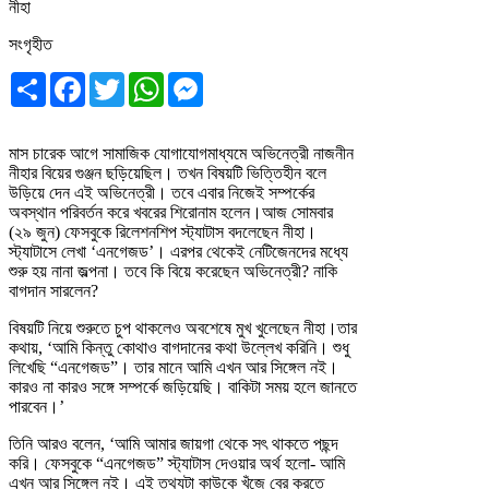
সংগৃহীত
Share
Facebook
Twitter
WhatsApp
Messenger
মাস চারেক আগে সামাজিক যোগাযোগমাধ্যমে অভিনেত্রী নাজনীন
নীহার বিয়ের গুঞ্জন ছড়িয়েছিল। তখন বিষয়টি ভিত্তিহীন বলে
উড়িয়ে দেন এই অভিনেত্রী। তবে এবার নিজেই সম্পর্কের
অবস্থান পরিবর্তন করে খবরের শিরোনাম হলেন।আজ সোমবার
(২৯ জুন) ফেসবুকে রিলেশনশিপ স্ট্যাটাস বদলেছেন নীহা।
স্ট্যাটাসে লেখা ‘এনগেজড’। এরপর থেকেই নেটিজেনদের মধ্যে
শুরু হয় নানা জল্পনা। তবে কি বিয়ে করেছেন অভিনেত্রী? নাকি
বাগদান সারলেন?
বিষয়টি নিয়ে শুরুতে চুপ থাকলেও অবশেষে মুখ খুলেছেন নীহা।তার
কথায়, ‘আমি কিন্তু কোথাও বাগদানের কথা উল্লেখ করিনি। শুধু
লিখেছি “এনগেজড”। তার মানে আমি এখন আর সিঙ্গেল নই।
কারও না কারও সঙ্গে সম্পর্কে জড়িয়েছি। বাকিটা সময় হলে জানতে
পারবেন।’
তিনি আরও বলেন, ‘আমি আমার জায়গা থেকে সৎ থাকতে পছন্দ
করি। ফেসবুকে “এনগেজড” স্ট্যাটাস দেওয়ার অর্থ হলো- আমি
এখন আর সিঙ্গেল নই। এই তথ্যটা কাউকে খুঁজে বের করতে