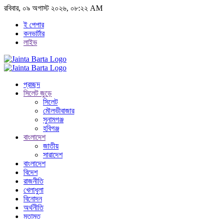
রবিবার, ০৯ অগাস্ট ২০২৬, ০৮:২২ AM
ই পেপার
কনভার্টার
লাইভ
প্রচ্ছদ
সিলেট জুড়ে
সিলেট
মৌলভীবাজার
সুনামগঞ্জ
হবিগঞ্জ
বাংলাদেশ
জাতীয়
সারাদেশ
বাংলাদেশ
বিদেশ
রাজনীতি
খেলাধুলা
বিনোদন
অর্থনীতি
মতামত