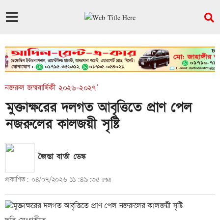
নজরুল জন্মবার্ষিকী ২০২৬-২০২৭’
মুক্তাক্ষরের দলগত আবৃত্তিতে প্রাণ পেল
নজরুলের কালজয়ী সৃষ্টি
জৈন্তা বার্তা ডেস্ক
প্রকাশিত: ০৪/০৭/২০২৬ ১১:৪৯:৩৫ PM