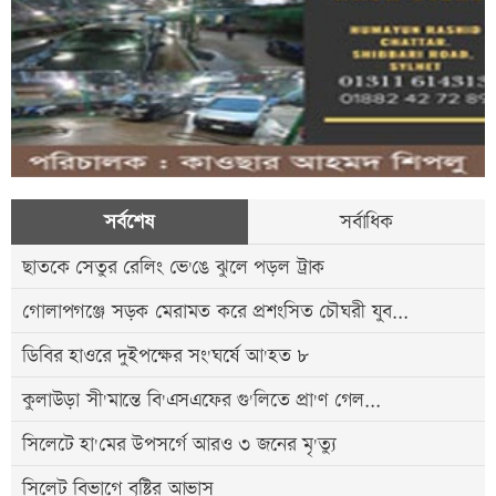
সর্বশেষ
সর্বাধিক
ছাতকে সেতুর রেলিং ভে'ঙে ঝুলে পড়ল ট্রাক
গোলাপগঞ্জে সড়ক মেরামত করে প্রশংসিত চৌঘরী যুব...
ডিবির হাওরে দুইপক্ষের সং'ঘর্ষে আ'হত ৮
কুলাউড়া সী'মান্তে বি'এসএফের গু'লিতে প্রা'ণ গেল...
সিলেটে হা'মের উপসর্গে আরও ৩ জনের মৃ'ত্যু
সিলেট বিভাগে বৃষ্টির আভাস