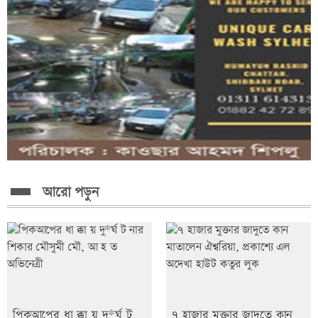
আরো পড়ুন
পিকআপের ধা ক্কা য় দু*র্ঘ ট
৭ হাজার মুক্তার জাদুতে কান