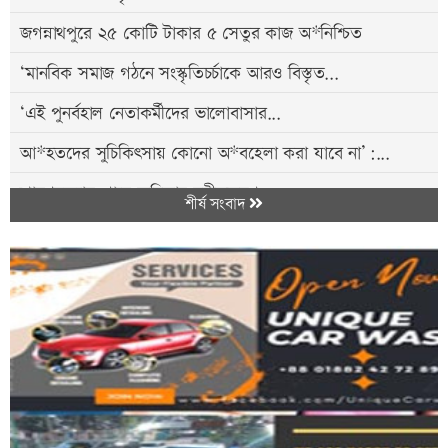
জগন্নাথপুরে ২৫ কোটি টাকার ৫ সেতুর কাজ অ*নিশ্চিত
‘মানবিক সমাজ গঠনে সংস্কৃতিচর্চাকে আরও বিস্তৃত...
‘এই পুনর্বহাল নেতাকর্মীদের ভালোবাসার...
আ*হতদের সুচিকিৎসায় কোনো অ*বহেলা করা যাবে না’:...
শ্রাবণসন্ধ্যায় গানে-কবিতায় রবীন্দ্রস্মরণ
শীর্ষ সংবাদ
বিএনপি নেতা নান্নু'র পিতার মৃত্যুতে...
পঞ্চগড় সীমান্তে বাংলাদেশি আ*টক, ভারতীয়...
দুই শ্রমিক হ*ত্যার বিচার ও শ্রমিক নেতাদের...
রিফাত হ*ত্যার ন্যায়বি*চারে যা প্রয়োজন, সবটুকু...