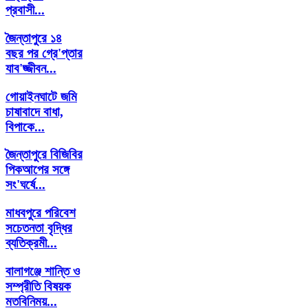
প্রবাসী...
জৈন্তাপুরে ১৪
বছর পর গ্রে'প্তার
যাব'জ্জীবন...
গোয়াইনঘাটে জমি
চাষাবাদে বাধা,
বিপাকে...
জৈন্তাপুরে বিজিবির
পিকআপের সঙ্গে
সং'ঘর্ষে...
মাধবপুরে পরিবেশ
সচেতনতা বৃদ্ধির
ব্যতিক্রমী...
বালাগঞ্জে শান্তি ও
সম্প্রীতি বিষয়ক
মতবিনিময়...