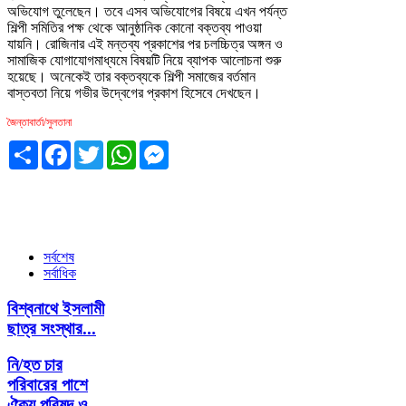
অভিযোগ তুলেছেন। তবে এসব অভিযোগের বিষয়ে এখন পর্যন্ত
শিল্পী সমিতির পক্ষ থেকে আনুষ্ঠানিক কোনো বক্তব্য পাওয়া
যায়নি। রোজিনার এই মন্তব্য প্রকাশের পর চলচ্চিত্র অঙ্গন ও
সামাজিক যোগাযোগমাধ্যমে বিষয়টি নিয়ে ব্যাপক আলোচনা শুরু
হয়েছে। অনেকেই তার বক্তব্যকে শিল্পী সমাজের বর্তমান
বাস্তবতা নিয়ে গভীর উদ্বেগের প্রকাশ হিসেবে দেখছেন।
জৈন্তাবার্তা/সুলতানা
Share
Facebook
Twitter
WhatsApp
Messenger
সর্বশেষ
সর্বাধিক
বিশ্বনাথে ইসলামী
ছাত্র সংস্থার...
নি/হত চার
পরিবারের পাশে
ঐক্য পরিষদ ও