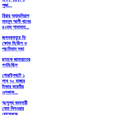
পূজা...
রিয়ার অ্যাডমিরাল
মাহবুব আলী খানের
৪২তম শাহাদাত...
জগন্নাথপুরে বি/
ক্ষোভ মি/ছিল ও
প্র/তিবাদ সভা
ছাতকে জামায়াতের
গণমি/ছিল
গোয়াইনঘাটে ১
লাখ ৭০ হাজার
টাকার ভারতীয়
এসকাফ...
অ/সুস্থ ব্যবসায়ী
নেতা দিলওয়ার
হোসেনকে