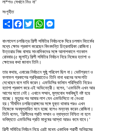
সংগৃহীত
Share
Facebook
Twitter
WhatsApp
Messenger
বাংলাদেশ চলচ্চিত্র শিল্পী সমিতির নির্বাচনকে ঘিরে চলমান বিতর্কের
মধ্যে ক্ষোভ প্রকাশ করেছেন কিংবদন্তি চিত্রনায়িকা রোজিনা।
উত্তরার নিজ বাসায় সাংবাদিকদের সঙ্গে আলাপকালে গতকাল
রোববার (৫ জুলাই) শিল্পী সমিতির নির্বাচন নিয়ে নিজের হতাশা ও
ক্ষোভের কথা জানান তিনি।
তার কথায়, এবারের নির্বাচনে সুষ্ঠু পরিবেশ ছিল না। ভোটগ্রহণ ও
ফলাফল প্রকাশের প্রক্রিয়াতেও তিনি নানা ধরনের অসংগতি
দেখেছেন বলে দাবি করেন। এফডিসির বর্তমান পরিস্থিতি নিয়েও
হতাশা প্রকাশ করে এই অভিনেত্রী। বলেন, ‘এফডিসি এখন আর
আগের মতো নেই। এখানে সম্মান, মূল্যবোধ সবকিছুই নষ্ট হয়ে
যাচ্ছে। মৃত্যুর পর আমার লাশ যেন এফডিসিতে না নেওয়া
হয়।’দীর্ঘদিন চলচ্চিত্রাঙ্গনের সঙ্গে যুক্ত থাকার পরও এখন
নিজেকে অবমূল্যায়িত মনে হচ্ছে বলেও মন্তব্য করেন রোজিনা।
তিনি বলেন, ‘শিল্পীদের প্রতি সম্মান ও ন্যায্যতা নিশ্চিত না হলে
ভবিষ্যতে এফডিসির প্রতি মানুষের আস্থা আরও কমে যাবে।’
শিল্পী সমিতির নির্বাচন নিয়ে এরই মধ্যে একাধিক প্রার্থী অনিয়মের