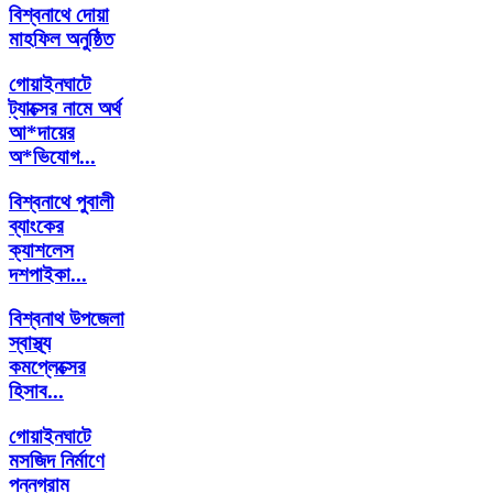
বিশ্বনাথে দোয়া
মাহফিল অনুষ্ঠিত
গোয়াইনঘাটে
ট্যাক্সের নামে অর্থ
আ*দায়ের
অ*ভিযোগ...
বিশ্বনাথে পুবালী
ব্যাংকের
ক্যাশলেস
দশপাইকা...
বিশ্বনাথ উপজেলা
স্বাস্থ্য
কমপ্লেক্সের
হিসাব...
গোয়াইনঘাটে
মসজিদ নির্মাণে
পন্নগ্রাম