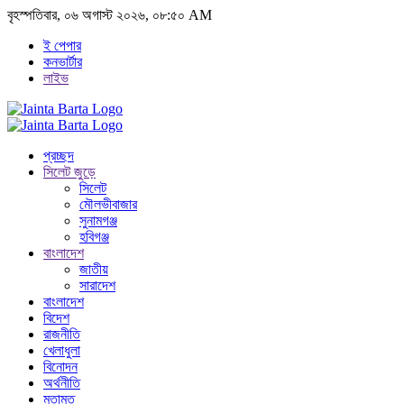
বৃহস্পতিবার, ০৬ অগাস্ট ২০২৬, ০৮:৫০ AM
ই পেপার
কনভার্টার
লাইভ
প্রচ্ছদ
সিলেট জুড়ে
সিলেট
মৌলভীবাজার
সুনামগঞ্জ
হবিগঞ্জ
বাংলাদেশ
জাতীয়
সারাদেশ
বাংলাদেশ
বিদেশ
রাজনীতি
খেলাধুলা
বিনোদন
অর্থনীতি
মতামত