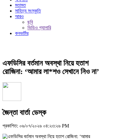
মতামত
সাহিত্য সংস্কৃতি
আরও
ছবি
ভিডিও গ্যালারি
কনভার্টার
এফডিসির বর্তমান অবস্থা নিয়ে হতাশ
রোজিনা: ‘আমার লা*শও সেখানে নিও না’
জৈন্তা বার্তা ডেস্ক
প্রকাশিত: ০৬/০৭/২০২৬ ০৪:২৩:২৬ PM