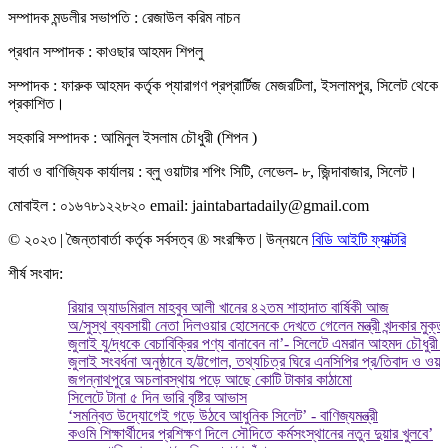
সম্পাদক মন্ডলীর সভাপতি : রেজাউল করিম নাচন
প্রধান সম্পাদক : কাওছার আহমদ শিপলু
সম্পাদক : ফারুক আহমদ কর্তৃক প্যারাগণ প্রপ্রার্টিজ মেজরটিলা, ইসলামপুর, সিলেট থেকে
প্রকাশিত।
সহকারি সম্পাদক : আমিনুল ইসলাম চৌধুরী (শিপন )
বার্তা ও বাণিজ্যিক কার্যালয় : ব্লু ওয়াটার শপিং সিটি, লেভেল- ৮, জিন্দাবাজার, সিলেট।
মোবাইল : ০১৬৭৮১২২৮২০ email: jaintabartadaily@gmail.com
© ২০২৩ | জৈন্তাবার্তা কর্তৃক সর্বসত্ব ® সংরক্ষিত | উন্নয়নে
বিডি আইটি ফ্যাক্টরি
শীর্ষ সংবাদ:
রিয়ার অ্যাডমিরাল মাহবুব আলী খানের ৪২তম শাহাদাত বার্ষিকী আজ
অ/সুস্থ ব্যবসায়ী নেতা দিলওয়ার হোসেনকে দেখতে গেলেন মন্ত্রী খন্দকার মুক্তাদির
জুলাই যু/দ্ধকে বেচাবিক্রির পণ্য বানাবেন না’- সিলেটে এমরান আহমদ চৌধুরী এমপি
জুলাই সংবর্ধনা অনুষ্ঠানে হ/ট্টগোল, তথ্যচিত্র ঘিরে এনসিপির প্র/তিবাদ ও ওয়া/কআ
জগন্নাথপুরে অচলাবস্থায় পড়ে আছে কোটি টাকার কাঠামো
সিলেটে টানা ৫ দিন ভারি বৃষ্টির আভাস
‘সমন্বিত উদ্যোগেই গড়ে উঠবে আধুনিক সিলেট’ - বাণিজ্যমন্ত্রী
কওমি শিক্ষার্থীদের প্রশিক্ষণ দিলে সৌদিতে কর্মসংস্থানের নতুন দুয়ার খুলবে’