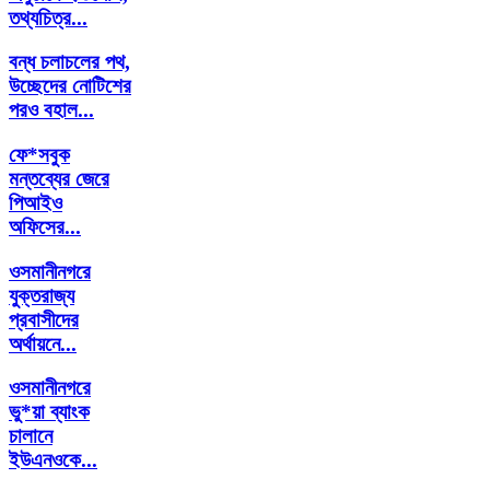
তথ্যচিত্র...
বন্ধ চলাচলের পথ,
উচ্ছেদের নোটিশের
পরও বহাল...
ফে*সবুক
মন্তব্যের জেরে
পিআইও
অফিসের...
ওসমানীনগরে
যুক্তরাজ্য
প্রবাসীদের
অর্থায়নে...
ওসমানীনগরে
ভু*য়া ব্যাংক
চালানে
ইউএনওকে...