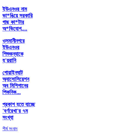
ইউএনওর নাম
ভা*ঙিয়ে সরকারি
গাছ কা*টার
অ*ভিযোগ,...
ওসমানীনগরে
ইউএনওর
শিশুকন্যাকে
হ'য়রানি
গোয়াইনঘাট
অ্যাসোসিয়েশন
অব মিশিগানের
পিকনিক...
প্রকাশ হতে যাচ্ছে
'বর্ণরেখা'র ৭ম
সংখ্যা
শীর্ষ সংবাদ