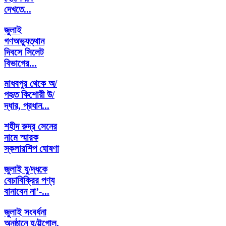
দেখতে...
জুলাই
গণঅভ্যুত্থান
দিবসে সিলেট
বিভাগের...
মাধবপুর থেকে অ/
পহৃত কিশোরী উ/
দ্ধার, প্রধান...
শহীদ রুদ্র সেনের
নামে স্মারক
স্কলারশিপ ঘোষণা
জুলাই যু/দ্ধকে
বেচাবিক্রির পণ্য
বানাবেন না’-...
জুলাই সংবর্ধনা
অনুষ্ঠানে হ/ট্টগোল,