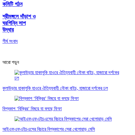
কমিটি গঠন
শ্রীমঙ্গলে দাঁড়াশ ও
ঘরগিন্নি সাপ
উদ্ধার
শীর্ষ সংবাদ
আরো পড়ুন
কুলাউড়ায় হাকালুকি হাওরে ঐতিহ্যবাহী নৌকা বাইচ, হাজারো দর্শকের ঢল
বিশ্বকাপ ‘বিক্রির’ বিষয়ে যা বলছে ফিফা
আইএফএফএইচএসের বিচারে বিশ্বকাপের সেরা খেলোয়াড় মেসি