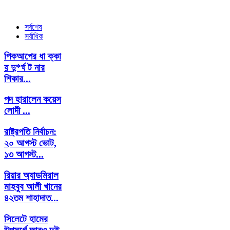
সর্বশেষ
সর্বাধিক
পিকআপের ধা ক্কা
য় দু*র্ঘ ট নার
শিকার...
পদ হারালেন কয়েস
লোদী ​...
রাষ্ট্রপতি নির্বাচন:
২০ আগস্ট ভোট,
১৩ আগস্ট...
রিয়ার অ্যাডমিরাল
মাহবুব আলী খানের
৪২তম শাহাদাত...
সিলেটে হামের