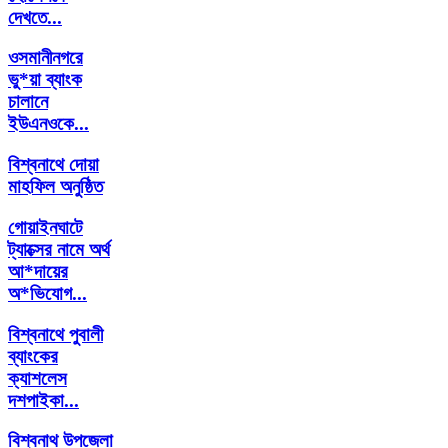
দেখতে...
ওসমানীনগরে
ভু*য়া ব্যাংক
চালানে
ইউএনওকে...
বিশ্বনাথে দোয়া
মাহফিল অনুষ্ঠিত
গোয়াইনঘাটে
ট্যাক্সের নামে অর্থ
আ*দায়ের
অ*ভিযোগ...
বিশ্বনাথে পুবালী
ব্যাংকের
ক্যাশলেস
দশপাইকা...
বিশ্বনাথ উপজেলা