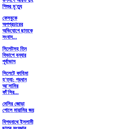
উপসর্গে আরও দুই
শিশুর মৃ'ত্যু
ফেসবুকে
অপপ্রচারের
অভিযোগে ছাতকে
সংবাদ...
সিলেটসহ তিন
বিভাগে বন্যার
পূর্বাভাস
সিলেটে ফাহিমা
হ'ত্যা: প্রধান
আ'সামির
ফাঁ'সির...
মেসির জোড়া
গোলে মায়ামির জয়
বিশ্বনাথে ইসলামী
ছাত্র সংস্থার...