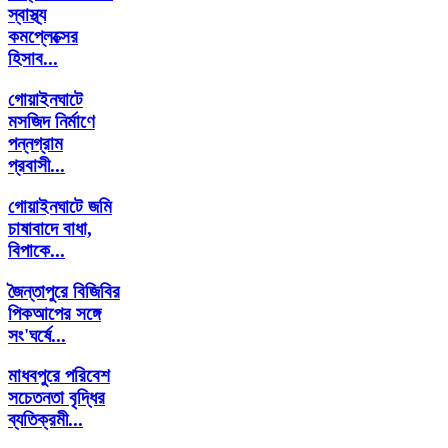
স্বাস্থ্য
কমপ্লেক্সের
হিসাব...
গোয়াইনঘাটে
মসজিদ নির্মাণে
পন্নগ্রাম
প্রবাসী...
গোয়াইনঘাটে জমি
চাষাবাদে বাধা,
বিপাকে...
জৈন্তাপুরে বিজিবির
পিকআপের সঙ্গে
সং'ঘর্ষে...
মাধবপুরে পরিবেশ
সচেতনতা বৃদ্ধির
ব্যতিক্রমী...