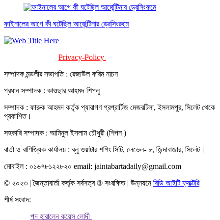
ফাইনালের আগে কী ঘটেছিল আর্জেন্টিনার ড্রেসিংরুমে
Privacy-Policy
Terms-Of-Service
সম্পাদক মন্ডলীর সভাপতি : রেজাউল করিম নাচন
প্রধান সম্পাদক : কাওছার আহমদ শিপলু
সম্পাদক : ফারুক আহমদ কর্তৃক প্যারাগণ প্রপ্রার্টিজ মেজরটিলা, ইসলামপুর, সিলেট থেকে
প্রকাশিত।
সহকারি সম্পাদক : আমিনুল ইসলাম চৌধুরী (শিপন )
বার্তা ও বাণিজ্যিক কার্যালয় : ব্লু ওয়াটার শপিং সিটি, লেভেল- ৮, জিন্দাবাজার, সিলেট।
মোবাইল : ০১৬৭৮১২২৮২০ email: jaintabartadaily@gmail.com
© ২০২৩ | জৈন্তাবার্তা কর্তৃক সর্বসত্ব ® সংরক্ষিত | উন্নয়নে
বিডি আইটি ফ্যাক্টরি
শীর্ষ সংবাদ:
পদ হারালেন কয়েস লোদী ​