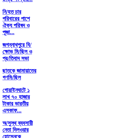
নি/হত চার
পরিবারের পাশে
ঐক্য পরিষদ ও
পূজা...
জগন্নাথপুরে বি/
ক্ষোভ মি/ছিল ও
প্র/তিবাদ সভা
ছাতকে জামায়াতের
গণমি/ছিল
গোয়াইনঘাটে ১
লাখ ৭০ হাজার
টাকার ভারতীয়
এসকাফ...
অ/সুস্থ ব্যবসায়ী
নেতা দিলওয়ার
হোসেনকে