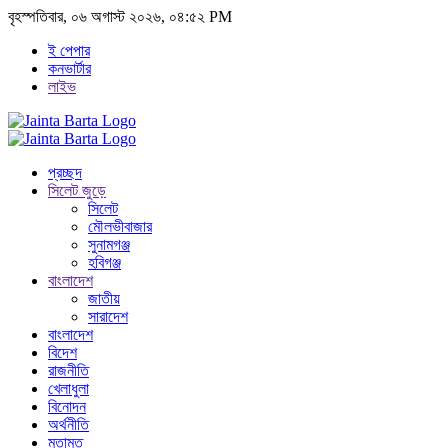
বৃহস্পতিবার, ০৬ অগাস্ট ২০২৬, ০৪:৫২ PM
ই পেপার
কনভার্টার
লাইভ
প্রচ্ছদ
সিলেট জুড়ে
সিলেট
মৌলভীবাজার
সুনামগঞ্জ
হবিগঞ্জ
বাংলাদেশ
জাতীয়
সারাদেশ
বাংলাদেশ
বিদেশ
রাজনীতি
খেলাধুলা
বিনোদন
অর্থনীতি
মতামত