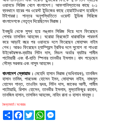
ওয়ানডে সিরিজ খেলে বাংলাদেশ। আফগানিস্তানের কাছে ২-১
ব্যবধানে হারের পর ওয়েস্ট ইন্ডিজের কাছে হোয়াইটওয়াশ হয়েছিল
টাইগাররা। শান্তর অনুপস্থিতিতে ওয়েস্ট ইন্ডিজ সিরিজে
বাংলাদেশকে নেতৃত্ব দিয়েছিলেন মিরাজ।
ইনজুরি থেকে সুস্থ হয়ে লঙ্কান সিরিজ দিয়ে দলে ফিরেছেন
পেসার তাসকিন আহমেদ। ঘরোয়া ক্রিকেটে ধারাবাহিক পারফর্ম
করে আড়াই বছর পর ওয়ানডে দলে ফিরেছেন মোহাম্মদ নাইম
শেখ। আরও ফিরেছেন চ্যাম্পিয়ন্স ট্রফির দলে সুযোগ না পাওয়া
উইকেটরক্ষক-ব্যাটার লিটন দাস, মিডল অর্ডার ব্যাটার শামীম
পাটোয়ারী এবং বাঁ-হাতি স্পিনার তানভীর ইসলাম। বাদ পড়েছেন
সৌম্য সরকার এবং নাসুম আহমেদ।
বাংলাদেশ স্কোয়াড :
মেহেদি হাসান মিরাজ (অধিনায়ক), তানজিদ
হাসান তামিম, পারভেজ হোসেন ইমন, মোহাম্মদ নাইম, নাজমুল
হোসেন শান্ত, তাওহিদ হৃদয়, লিটন দাস, জাকের আলী, শামীম
পাটোয়ারি, রিশাদ হোসেন, তানভীর ইসলাম, মুস্তাফিজুর রহমান,
তানজিম হাসান, তাসকিন আহমেদ, নাহিদ রানা ও হাসান মাহমুদ।
জৈন্তাবার্তা / মনোয়ার
Share
Facebook
Twitter
WhatsApp
Messenger