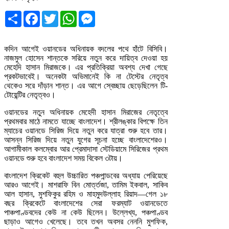
Share
Facebook
Twitter
WhatsApp
Messenger
কদিন আগেই ওয়ানডের অধিনায়ক বদলের পথে হাঁটে বিসিবি।
নাজমুল হোসেন শান্তকে সরিয়ে নতুন করে দায়িত্ব দেওয়া হয়
মেহেদি হাসান মিরাজকে। এর প্রতিক্রিয়া অবশ্য দেখা গেছে
প্রকটভাবেই। অনেকটা অভিমানেই কি না টেস্টের নেতৃত্ব
থেকেও সরে দাঁড়ান শান্ত। এর আগে স্বেচ্ছায় ছেড়েছিলেন টি-
টোয়েন্টির নেতৃত্বও।
ওয়ানডের নতুন অধিনায়ক মেহেদী হাসান মিরাজের নেতৃত্বে
প্রথমবার মাঠে নামতে যাচ্ছে বাংলাদেশ। শ্রীলঙ্কার বিপক্ষে তিন
ম্যাচের ওয়ানডে সিরিজ দিয়ে নতুন করে যাত্রা শুরু হবে তার।
আসন্ন সিরিজ দিয়ে নতুন যুগের সূচনা হচ্ছে বাংলাদেশেরও।
আগামীকাল কলম্বোর আর প্রেমাদাসা স্টেডিয়ামে সিরিজের প্রথম
ওয়ানডে শুরু হবে বাংলাদেশ সময় বিকেল ৩টায়।
বাংলাদেশ ক্রিকেট বহুল উচ্চারিত পঞ্চপান্ডবের অধ্যায় পেরিয়েছে
আরও আগেই। মাশরাফি বিন মোর্ত্তজা, তামিম ইকবাল, সাকিব
আল হাসান, মুশফিকুর রহিম ও মাহমুদউল্লাহ রিয়াদ—গেল ১৮
বছর ক্রিকেটে বাংলাদেশের সেরা ফরম্যাট ওয়ানডেতে
পাঞ্চপাণ্ডবদের কেউ না কেউ ছিলেন। উল্লেখ্য, পঞ্চপাণ্ডব
ছাড়াও আগেও খেলেছে। তবে তখন অবসর নেননি মুশফিক,