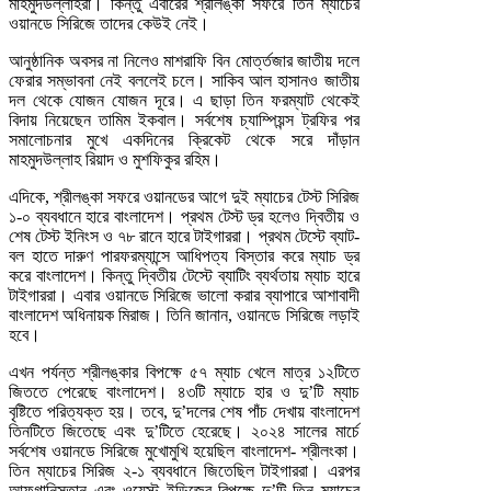
মাহমুদউল্লাহরা। কিন্তু এবারের শ্রীলঙ্কা সফরে তিন ম্যাচের
ওয়ানডে সিরিজে তাদের কেউই নেই।
আনুষ্ঠানিক অবসর না নিলেও মাশরাফি বিন মোর্ত্তজার জাতীয় দলে
ফেরার সম্ভাবনা নেই বললেই চলে। সাকিব আল হাসানও জাতীয়
দল থেকে যোজন যোজন দূরে। এ ছাড়া তিন ফরম্যাট থেকেই
বিদায় নিয়েছেন তামিম ইকবাল। সর্বশেষ চ্যাম্পিয়ন্স ট্রফির পর
সমালোচনার মুখে একদিনের ক্রিকেট থেকে সরে দাঁড়ান
মাহমুদউল্লাহ রিয়াদ ও মুশফিকুর রহিম।
এদিকে, শ্রীলঙ্কা সফরে ওয়ানডের আগে দুই ম্যাচের টেস্ট সিরিজ
১-০ ব্যবধানে হারে বাংলাদেশ। প্রথম টেস্ট ড্র হলেও দ্বিতীয় ও
শেষ টেস্ট ইনিংস ও ৭৮ রানে হারে টাইগাররা। প্রথম টেস্টে ব্যাট-
বল হাতে দারুণ পারফরম্যান্সে আধিপত্য বিস্তার করে ম্যাচ ড্র
করে বাংলাদেশ। কিন্তু দ্বিতীয় টেস্টে ব্যাটিং ব্যর্থতায় ম্যাচ হারে
টাইগাররা। এবার ওয়ানডে সিরিজে ভালো করার ব্যাপারে আশাবাদী
বাংলাদেশ অধিনায়ক মিরাজ। তিনি জানান, ওয়ানডে সিরিজে লড়াই
হবে।
এখন পর্যন্ত শ্রীলঙ্কার বিপক্ষে ৫৭ ম্যাচ খেলে মাত্র ১২টিতে
জিততে পেরেছে বাংলাদেশ। ৪৩টি ম্যাচে হার ও দু’টি ম্যাচ
বৃষ্টিতে পরিত্যক্ত হয়। তবে, দু’দলের শেষ পাঁচ দেখায় বাংলাদেশ
তিনটিতে জিতেছে এবং দু’টিতে হেরেছে। ২০২৪ সালের মার্চে
সর্বশেষ ওয়ানডে সিরিজে মুখোমুখি হয়েছিল বাংলাদেশ- শ্রীলংকা।
তিন ম্যাচের সিরিজ ২-১ ব্যবধানে জিতেছিল টাইগাররা। এরপর
আফগানিস্তান এবং ওয়েস্ট ইন্ডিজের বিপক্ষে দু’টি তিন ম্যাচের