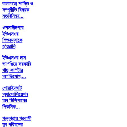
বালাগঞ্জে শান্তি ও
সম্প্রীতি বিষয়ক
মতবিনিময়...
ওসমানীনগরে
ইউএনওর
শিশুকন্যাকে
হ'য়রানি
ইউএনওর নাম
ভা*ঙিয়ে সরকারি
গাছ কা*টার
অ*ভিযোগ,...
গোয়াইনঘাট
অ্যাসোসিয়েশন
অব মিশিগানের
পিকনিক...
পন্নগ্রাম প্রবাসী
যুব পরিষদের