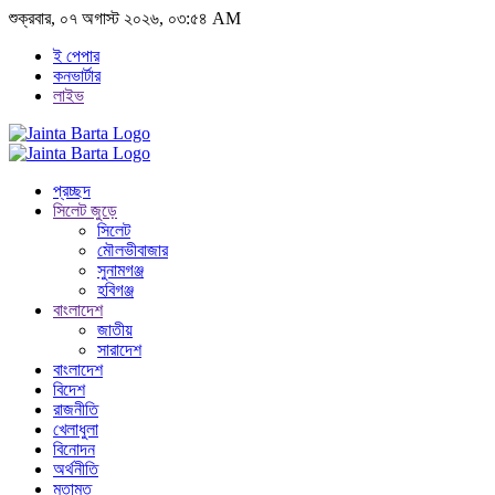
শুক্রবার, ০৭ অগাস্ট ২০২৬, ০৩:৫৪ AM
ই পেপার
কনভার্টার
লাইভ
প্রচ্ছদ
সিলেট জুড়ে
সিলেট
মৌলভীবাজার
সুনামগঞ্জ
হবিগঞ্জ
বাংলাদেশ
জাতীয়
সারাদেশ
বাংলাদেশ
বিদেশ
রাজনীতি
খেলাধুলা
বিনোদন
অর্থনীতি
মতামত