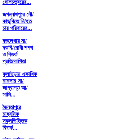
গোলচত্বরের...
জগন্নাথপুরে নৌ/
কাডুবিতে নি/হত
চার পরিবারের...
বড়লেখায় মা/
দকবি/রোধী শপথ
ও বিতর্ক
প্রতিযোগিতা
কুলাউড়ায় একাধিক
মামলার সা/
জাপ্রাপ্ত আ/
সামি...
জৈন্তাপুরে
মাধ্যমিক
স্কুলভিত্তিক
বিতর্ক...