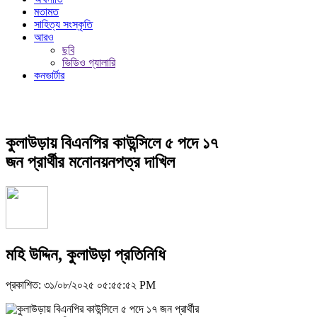
মতামত
সাহিত্য সংস্কৃতি
আরও
ছবি
ভিডিও গ্যালারি
কনভার্টার
কুলাউড়ায় বিএনপির কাউন্সিলে ৫ পদে ১৭
জন প্রার্থীর মনোনয়নপত্র দাখিল
মহি উদ্দিন, কুলাউড়া প্রতিনিধি
প্রকাশিত: ৩১/০৮/২০২৫ ০৫:৫৫:৫২ PM