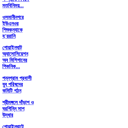
মতবিনিময়...
ওসমানীনগরে
ইউএনওর
শিশুকন্যাকে
হ'য়রানি
গোয়াইনঘাট
অ্যাসোসিয়েশন
অব মিশিগানের
পিকনিক...
পন্নগ্রাম প্রবাসী
যুব পরিষদের
কমিটি গঠন
শ্রীমঙ্গলে দাঁড়াশ ও
ঘরগিন্নি সাপ
উদ্ধার
গোয়াইনঘাটে