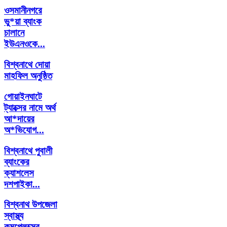
ওসমানীনগরে
ভু*য়া ব্যাংক
চালানে
ইউএনওকে...
বিশ্বনাথে দোয়া
মাহফিল অনুষ্ঠিত
গোয়াইনঘাটে
ট্যাক্সের নামে অর্থ
আ*দায়ের
অ*ভিযোগ...
বিশ্বনাথে পুবালী
ব্যাংকের
ক্যাশলেস
দশপাইকা...
বিশ্বনাথ উপজেলা
স্বাস্থ্য
কমপ্লেক্সের