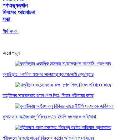
গণঅভ্যুত্থান
দিবসের আলোচনা
সভা
শীর্ষ সংবাদ
আরো পড়ুন
কুলাউড়ায় একাধিক মামলার সা/জাপ্রাপ্ত আ/সামি গ্রে/প্তার
যাত্রীদের সচেতনতায় র/ক্ষা পেল শিশু, ফিরল পরিবারের কাছে
কুলাউড়ায় অ/বৈধ বালু বিক্রির দা/য়ে ইউপি সদস্যকে জরি/মানা
শ্রীমঙ্গলে 'বালুখেকোদের' বিরুদ্ধে কঠোর অভিযান প্রশাসনের