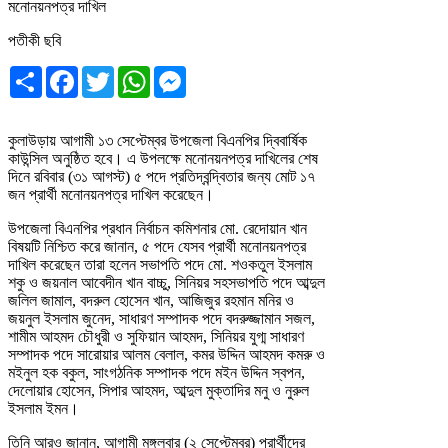
পতীকী ছবি
Share
Facebook
Twitter
WhatsApp
Messenger
কুলাউড়ায় আগামী ১৩ সেপ্টেম্বর উপজেলা বিএনপির দ্বিবার্ষিক
কাউন্সিল অনুষ্ঠিত হবে। এ উপলক্ষে মনোনয়নপত্র দাখিলের শেষ
দিনে রবিবার (৩১ আগস্ট) ৫ পদে প্রতিদ্বন্দ্বিতার জন্য মোট ১৭
জন প্রার্থী মনোনয়নপত্র দাখিল করেছেন।
উপজেলা বিএনপির প্রধান নির্বাচন কমিশনার মো. রেদোয়ান খান
বিষয়টি নিশ্চিত করে জানান, ৫ পদে যেসব প্রার্থী মনোনয়নপত্র
দাখিল করেছেন তারা হলেন সভাপতি পদে মো. শওকতুল ইসলাম
শকু ও জয়নাল আবেদীন খান বাচ্চু, সিনিয়র সহসভাপতি পদে আব্দুল
জলিল জামাল, বদরুল হোসেন খান, আজিজুর রহমান মনির ও
জয়নুল ইসলাম জুনেদ, সাধারণ সম্পাদক পদে বদরুজ্জামান সজল,
শামীম আহমদ চৌধুরী ও সুফিয়ান আহমদ, সিনিয়র যুগ্ম সাধারণ
সম্পাদক পদে সারোয়ার আলম বেলাল, কমর উদ্দিন আহমদ কমরু ও
মইনুল হক বকুল, সাংগঠনিক সম্পাদক পদে মইন উদ্দিন স্বপন,
দেলোয়ার হোসেন, সিপার আহমদ, আব্দুল মুক্তাদির মনু ও নুরুল
ইসলাম ইমন।
তিনি আরও জানান, আগামী মঙ্গলবার (২ সেপ্টেম্বর) প্রার্থীদের