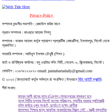
Privacy-Policy
Terms-Of-Service
সম্পাদক মন্ডলীর সভাপতি : রেজাউল করিম নাচন
প্রধান সম্পাদক : কাওছার আহমদ শিপলু
সম্পাদক : ফারুক আহমদ কর্তৃক প্যারাগণ প্রপ্রার্টিজ মেজরটিলা, ইসলামপুর, সিলেট থেকে
প্রকাশিত।
সহকারি সম্পাদক : আমিনুল ইসলাম চৌধুরী (শিপন )
বার্তা ও বাণিজ্যিক কার্যালয় : ব্লু ওয়াটার শপিং সিটি, লেভেল- ৮, জিন্দাবাজার, সিলেট।
মোবাইল : ০১৬৭৮১২২৮২০ email: jaintabartadaily@gmail.com
© ২০২৩ | জৈন্তাবার্তা কর্তৃক সর্বসত্ব ® সংরক্ষিত | উন্নয়নে
বিডি আইটি ফ্যাক্টরি
শীর্ষ সংবাদ:
মাহবুব আলী খানের নামে চণ্ডিপুল গোলচত্বরের নামকরণ হবে
অন্য সিটির তুলনায় সিলেট অনেক পরিচ্ছন্ন- স্থানীয় সরকার প্রতিমন্ত্রী
ডটস কর্নারে ওষুধ সংক/ট, দুর্ভো/গে য/ক্ষা রোগীরা
মানসম্মত শিক্ষার জন্য আধুনিক অবকাঠামোর বিকল্প নেই' - মন্ত্রী মুক্তাদির