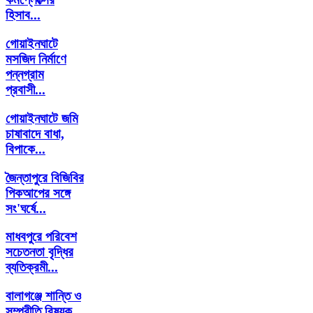
হিসাব...
গোয়াইনঘাটে
মসজিদ নির্মাণে
পন্নগ্রাম
প্রবাসী...
গোয়াইনঘাটে জমি
চাষাবাদে বাধা,
বিপাকে...
জৈন্তাপুরে বিজিবির
পিকআপের সঙ্গে
সং'ঘর্ষে...
মাধবপুরে পরিবেশ
সচেতনতা বৃদ্ধির
ব্যতিক্রমী...
বালাগঞ্জে শান্তি ও
সম্প্রীতি বিষয়ক