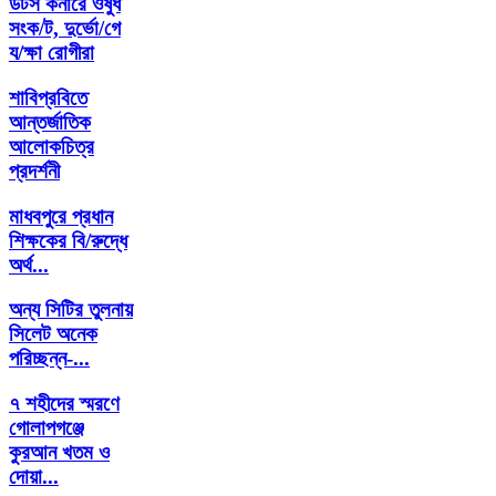
ডটস কর্নারে ওষুধ
সংক/ট, দুর্ভো/গে
য/ক্ষা রোগীরা
শাবিপ্রবিতে
আন্তর্জাতিক
আলোকচিত্র
প্রদর্শনী
মাধবপুরে প্রধান
শিক্ষকের বি/রুদ্ধে
অর্থ...
অন্য সিটির তুলনায়
সিলেট অনেক
পরিচ্ছন্ন-...
৭ শহীদের স্মরণে
গোলাপগঞ্জে
কুরআন খতম ও
দোয়া...