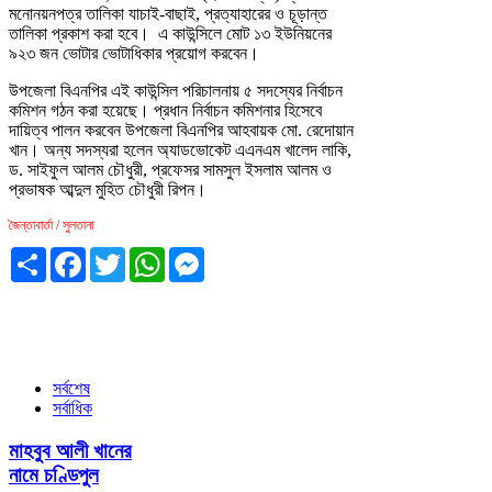
মনোনয়নপত্র তালিকা যাচাই-বাছাই, প্রত্যাহারের ও চূড়ান্ত
তালিকা প্রকাশ করা হবে। এ কাউন্সিলে মোট ১৩ ইউনিয়নের
৯২৩ জন ভোটার ভোটাধিকার প্রয়োগ করবেন।
উপজেলা বিএনপির এই কাউন্সিল পরিচালনায় ৫ সদস্যের নির্বাচন
কমিশন গঠন করা হয়েছে। প্রধান নির্বাচন কমিশনার হিসেবে
দায়িত্ব পালন করবেন উপজেলা বিএনপির আহবায়ক মো. রেদোয়ান
খান। অন্য সদস্যরা হলেন অ্যাডভোকেট এএনএম খালেদ লাকি,
ড. সাইফুল আলম চৌধুরী, প্রফেসর সামসুল ইসলাম আলম ও
প্রভাষক আব্দুল মুহিত চৌধুরী রিপন।
জৈন্তাবার্তা / সুলতানা
Share
Facebook
Twitter
WhatsApp
Messenger
সর্বশেষ
সর্বাধিক
মাহবুব আলী খানের
নামে চণ্ডিপুল