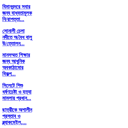
বিমানবন্দরে সবার
জন্য বাধ্যতামূলক
নি/রাপত্তা...
সোনালী চেলা
নদীতে অ/বৈধ বালু
উ/ত্তোলন...
মানসম্মত শিক্ষার
জন্য আধুনিক
অবকাঠামোর
বিকল্প...
সিলেটে শিশু
ধর্ষণচেষ্টা ও হত্যা
মামলায় প্রধান...
ছাত্রীকে ‍অশালীন
প্রস্তাব ও
ব্ল্যাকমেইল,...