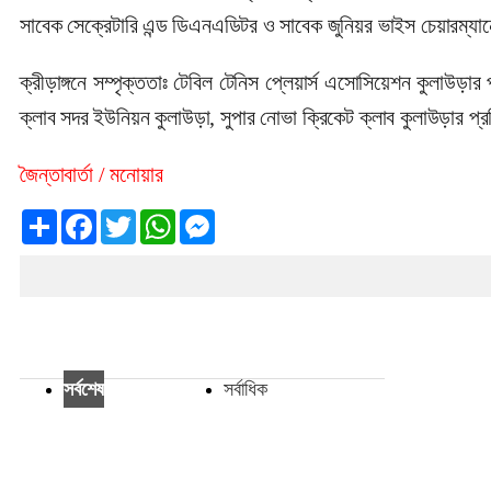
সাবেক সেক্রেটারি এন্ড ডিএনএডিটর ও সাবেক জুনিয়র ভাইস চেয়ারম্যা
ক্রীড়াঙ্গনে সম্পৃক্ততাঃ টেবিল টেনিস প্লেয়ার্স এসোসিয়েশন কুলাউড়ার প
ক্লাব সদর ইউনিয়ন কুলাউড়া, সুপার নোভা ক্রিকেট ক্লাব কুলাউড়ার প্
জৈন্তাবার্তা / মনোয়ার
Share
Facebook
Twitter
WhatsApp
Messenger
সর্বশেষ
সর্বাধিক
ডটস
কর্নারে