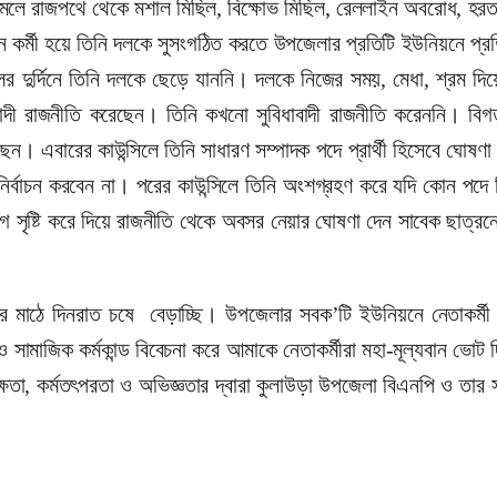
আমলে রাজপথে থেকে মশাল মিছিল, বিক্ষোভ মিছিল, রেললাইন অবরোধ, হর
 কর্মী হয়ে তিনি দলকে সুসংগঠিত করতে উপজেলার প্রতিটি ইউনিয়নে প্রত
র দুর্দিনে তিনি দলকে ছেড়ে যাননি। দলকে নিজের সময়, মেধা, শ্রম দিয়
দী রাজনীতি করেছেন। তিনি কখনো সুবিধাবাদী রাজনীতি করেননি। বিগত
। এবারের কাউন্সিলে তিনি সাধারণ সম্পাদক পদে প্রার্থী হিসেবে ঘোষণা
নির্বাচন করবেন না। পরের কাউন্সিলে তিনি অংশগ্রহণ করে যদি কোন পদে ন
গ সৃষ্টি করে দিয়ে রাজনীতি থেকে অবসর নেয়ার ঘোষণা দেন সাবেক ছাত্রন
টের মাঠে দিনরাত চষে বেড়াচ্ছি। উপজেলার সবক’টি ইউনিয়নে নেতাকর্মী 
সামাজিক কর্মকান্ড বিবেচনা করে আমাকে নেতাকর্মীরা মহা-মূল্যবান ভোট 
ষতা, কর্মতৎপরতা ও অভিজ্ঞতার দ্বারা কুলাউড়া উপজেলা বিএনপি ও তার 