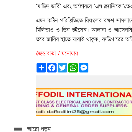
‘মাদ্রিদ ডার্বি’ এবং অক্টোবরে ‘এল ক্ল্যাসিকো
এমন কঠিন পরিস্থিতিতে রিয়ালের রক্ষণ সাম
মিলিতাও ও ডিন হুইসেন। আলাবা ও আসেনসিও 
তবে জাবির হাতে যারাই থাকুক, রুডিগারের অভ
জৈন্তাবার্তা / মনোয়ার
Share
Facebook
Twitter
WhatsApp
Messenger
আরো পড়ুন