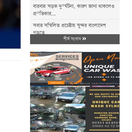
বারবার সড়ক দু*র্ঘটনা, কারণ জানা থাকলেও
প্র*তিকার...
সবার সম্মিলিত প্রচেষ্টায় সুন্দর বাংলাদেশ
গড়তে...
শীর্ষ সংবাদ
এক ট্রলারে ৪৬ মণ ইলিশ, বিক্রি ৪৮ লাখ...
অবসরপ্রাপ্ত সেনাসদস্য হাফিজুর রহমান ফের...
‘শিল্পীরা আজীবনের জন্যই শিল্পী’
হাম-উপসর্গে ২৪ ঘণ্টায় ৪ শিশুর মৃ*ত্যু, নতুন
আ...
বাউধরণ গ্রামে শাহপরান জামে মসজিদের...
জৈন্তাপুরে বাসচা পা য় গুরুতর আ হ ত...
শাবির দিক থিয়েটারের নতুন মৌলিক নাটক
'অদ্যপুরাণ',...