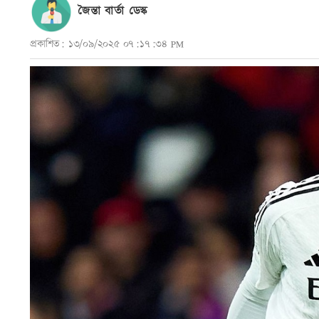
জৈন্তা বার্তা ডেস্ক
প্রকাশিত: ১৩/০৯/২০২৫ ০৭:১৭:৩৪ PM