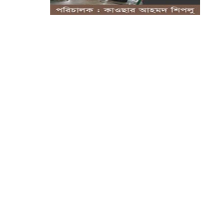
১ যুগ পূর্তিতে স্টুডেন্টস কেয়ার
জগন্নাথপুরের...