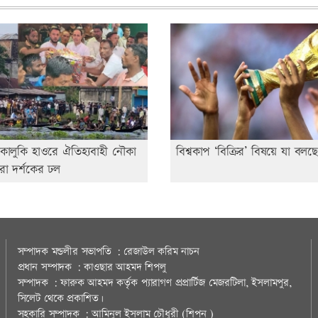
াকালুকি হাওরে ঐতিহ্যবাহী নৌকা
বিশ্বকাপ ‘বিক্রির’ বিষয়ে যা বলছ
রো দর্শকের ঢল
সম্পাদক মন্ডলীর সভাপতি : রেজাউল করিম নাচন
প্রধান সম্পাদক : কাওছার আহমদ শিপলু
সম্পাদক : ফারুক আহমদ কর্তৃক প্যারাগণ প্রপ্রার্টিজ মেজরটিলা, ইসলামপুর,
সিলেট থেকে প্রকাশিত।
সহকারি সম্পাদক : আমিনুল ইসলাম চৌধুরী (শিপন )