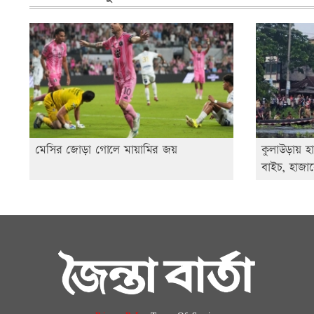
মেসির জোড়া গোলে মায়ামির জয়
কুলাউড়ায় হ
বাইচ, হাজা