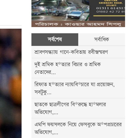
সর্বশেষ
সর্বাধিক
শ্রাবণসন্ধ্যায় গানে-কবিতায় রবীন্দ্রস্মরণ
দুই শ্রমিক হ*ত্যার বিচার ও শ্রমিক
নেতাদের...
রিফাত হ*ত্যার ন্যায়বি*চারে যা প্রয়োজন,
সবটুকু...
ছাতকে ছাত্রলীগের বি*রুদ্ধে হা*মলার
অভিযোগ,...
এমপি ফয়সলকে নিয়ে ফেসবুকে অ*পপ্রচারের
অভিযোগ,...