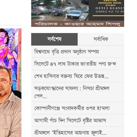
সর্বশেষ
সর্বাধিক
বিশ্বনাথে বৃত্তি প্রদান অনুষ্ঠান সম্পন্ন
সিলেটে ৪৭ লাখ টাকার ভা'রতীয় পণ্য জ'ব্দ
শেখ হাসিনার বক্তব্য ঘিরে ফের উত্তপ্ত...
সড়কযো'দ্ধাদের সাফল্য: নিসচা শ্রীমঙ্গল
পেল...
কোম্পানীগঞ্জে সংবাদকর্মীর ওপর হা'মলা
আগামী পাঁচ দিন সিলেটে বৃষ্টির আভাস
শ্রীমঙ্গলে ‘ইতিহাসের আয়নায় জুলাই...