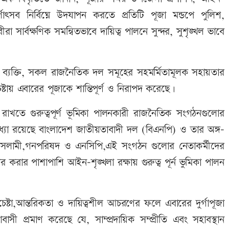
গোৎসব নির্বিঘ্নে উদযাপন করতে প্রতিটি পূজা মন্ডপে পুলিশ,
ীরা সার্বক্ষণিক সমন্বিতভাবে দায়িত্ব পালনে সুন্দর, সুশৃঙ্খল ভাবে
 সকল ব্যক্তি, সকল রাজনৈতিক দল সমূহের সহমর্মিতামূলক সহায়তার
েষ্টায় এবারের পূজাকে শান্তিপূর্ণ ও নিরাপদ করেছে।
য় রাখতে গুরুত্বপূর্ণ ভূমিকা পালনকারী রাজনৈতিক সংগঠনগুলোর
মধ্যো রয়েছে বাংলাদেশ জাতীয়তাবাদী দল (বিএনপি) ও তার অঙ্গ-
সলামী,গনপরিষদ ও এনসিপি,এই সংগঠন গুলোর নেতাকর্মীদের
রার পাশাপাশি আইন-শৃঙ্খলা রক্ষায় গুরুত্ব পূর্ন ভুমিকা পালন
ষ্টা,আন্তরিকতা ও দায়িত্বশীল আচরণের ফলে এবারের দুর্গাপূজা
বাসী প্রমাণ করেছে যে, সাম্প্রদায়িক সম্প্রীতি এবং সহাবস্থান