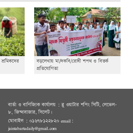
 শ্রমিকদের
বড়লেখায় মা/দকবি/রোধী শপথ ও বিতর্ক
প্রতিযোগিতা
বার্তা ও বাণিজ্যিক কার্যালয় : ব্লু ওয়াটার শপিং সিটি, লেভেল-
৮, জিন্দাবাজার, সিলেট।
মোবাইল : ০১৬৭৮১২২৮২০ email:
jaintabartadaily@gmail.com