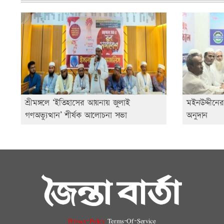
শ্রীমঙ্গলে ‘ইতিহাসের আয়নায় জুলাই
মইনউদ্দীনের 
গণঅভ্যুত্থান’ শীর্ষক আলোচনা সভা
অনুদান
Privacy-Policy
Terms-Of-Service