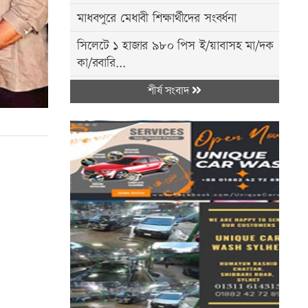
মাধবপুরে মেধাবী শিক্ষার্থীদের সংবর্ধনা
সিলেটে ১ হাজার ৯৮০ পিস ই/য়াবাসহ মা/দক
কা/রবারি...
বিশ্বনাথে শাহ ফাউন্ডেশনের উদ্যোগে দুস্থদের...
শীর্ষ সংবাদ
ওসমানীনগর ট্র্যা/জেডি: নিহ/ত ৯ জনের ম/
রদেহ...
মইনউদ্দীনের ঘর নির্মাণে অর্ধলক্ষ টাকা অনুদান
রেশন-ত/লবের দাবিতে নোয়াপাড়া চা বাগানে
শ্রমিক...
তেলিয়াপাড়ায় মুক্তিযুদ্ধের স্মৃতিস্তম্ভ...
‘কবিতা হলো বিবেকের উচ্চারণ’