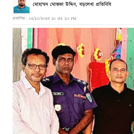
মোহাম্মদ মোস্তফা উদ্দিন, বড়লেখা প্রতিনিধি
প্রকাশিত: ০২/১০/২০২৫ ১০:৪২:১০ PM