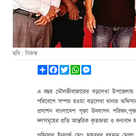
ছবি: নিজস্ব
Share
Facebook
Twitter
WhatsApp
Messenger
এ বছর মৌলভীবাজারের বড়লেখা উপজেলায় ১৪৫ টি
পরিবেশে সম্পন্ন হওয়া বড়লেখা থানার অফিসার
প্রসাশন বাংলাদেশ পূজা উদযাপন পরিষদ,পূজা
দলসমূহের প্রতি আন্তরিক কৃতজ্ঞতা ও ধন্যবাদ 
অফিসার ইনচার্জ মোঃ মাহবুবুর রহমান মোল্