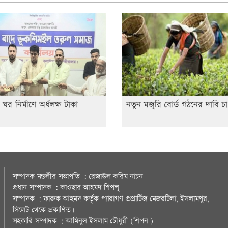
ঘর নির্মাণে অর্ধলক্ষ টাকা
নতুন মজুরি বোর্ড গঠনের দাবি চা
সম্পাদক মন্ডলীর সভাপতি : রেজাউল করিম নাচন
প্রধান সম্পাদক : কাওছার আহমদ শিপলু
সম্পাদক : ফারুক আহমদ কর্তৃক প্যারাগণ প্রপ্রার্টিজ মেজরটিলা, ইসলামপুর,
সিলেট থেকে প্রকাশিত।
সহকারি সম্পাদক : আমিনুল ইসলাম চৌধুরী (শিপন )