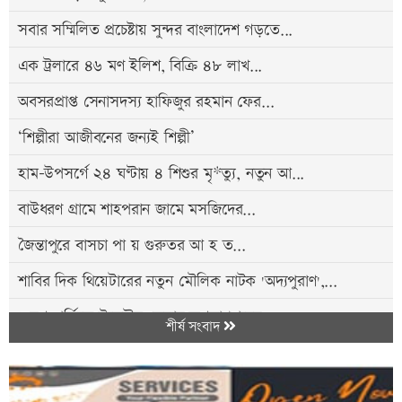
সবার সম্মিলিত প্রচেষ্টায় সুন্দর বাংলাদেশ গড়তে...
এক ট্রলারে ৪৬ মণ ইলিশ, বিক্রি ৪৮ লাখ...
অবসরপ্রাপ্ত সেনাসদস্য হাফিজুর রহমান ফের...
‘শিল্পীরা আজীবনের জন্যই শিল্পী’
হাম-উপসর্গে ২৪ ঘণ্টায় ৪ শিশুর মৃ*ত্যু, নতুন আ...
বাউধরণ গ্রামে শাহপরান জামে মসজিদের...
জৈন্তাপুরে বাসচা পা য় গুরুতর আ হ ত...
শাবির দিক থিয়েটারের নতুন মৌলিক নাটক 'অদ্যপুরাণ',...
১ যুগ পূর্তিতে স্টুডেন্টস কেয়ার জগন্নাথপুরের...
শীর্ষ সংবাদ
গ্যাসের আ গু নে একই পরিবারের তিনজন দ*গ্ধ,...
বিশ্বনাথে বৃত্তি প্রদান অনুষ্ঠান সম্পন্ন