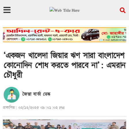
‘একজন খালেদা জিয়ার ঋণ সারা বাংলাদেশ
কোনোদিন শোধ করতে পারবে না’: এমরান
চৌধুরী
জৈন্তা বার্তা ডেস্ক
প্রকাশিত: ০২/১২/২০২৫ ০৯:০১:০২ PM