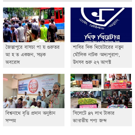
জৈন্তাপুরে বাসচা পা য় গুরুতর
শাবির দিক থিয়েটারের নতুন
আ হ ত একজন, সড়ক
মৌলিক নাটক 'অদ্যপুরাণ',
অবরোধ
উৎসব শুরু ২৭ আগস্ট
বিশ্বনাথে বৃত্তি প্রদান অনুষ্ঠান
সিলেটে ৪৭ লাখ টাকার
সম্পন্ন
ভা'রতীয় পণ্য জ'ব্দ