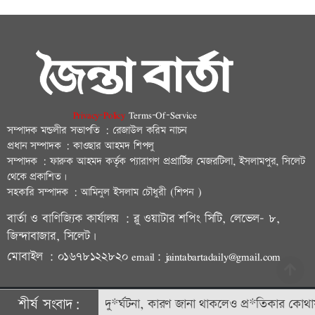
Privacy-Policy
Terms-Of-Service
সম্পাদক মন্ডলীর সভাপতি : রেজাউল করিম নাচন
প্রধান সম্পাদক : কাওছার আহমদ শিপলু
সম্পাদক : ফারুক আহমদ কর্তৃক প্যারাগণ প্রপ্রার্টিজ মেজরটিলা, ইসলামপুর, সিলেট
থেকে প্রকাশিত।
সহকারি সম্পাদক : আমিনুল ইসলাম চৌধুরী (শিপন )
বার্তা ও বাণিজ্যিক কার্যালয় : ব্লু ওয়াটার শপিং সিটি, লেভেল- ৮,
জিন্দাবাজার, সিলেট।
মোবাইল : ০১৬৭৮১২২৮২০ email: jaintabartadaily@gmail.com
শীর্ষ সংবাদ:
বারবার সড়ক দু*র্ঘটনা, কারণ জানা থাকলেও প্র*তিকার কোথায়?
© ২০২৩ | জৈন্তাবার্তা কর্তৃক সর্বসত্ব ® সংরক্ষিত | উন্নয়নে
বিডি আইটি