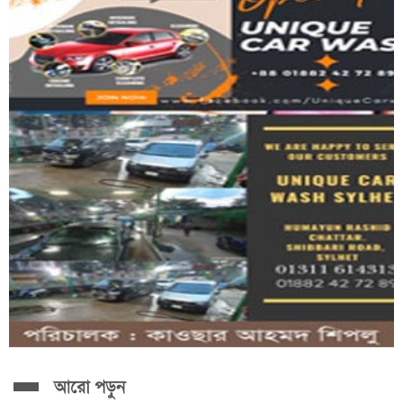
সিলেটে ৪৭ লাখ টাকার ভা'রতীয় পণ্য জ'ব্দ
শেখ হাসিনার বক্তব্য ঘিরে ফের উত্তপ্ত...
আরো পড়ুন