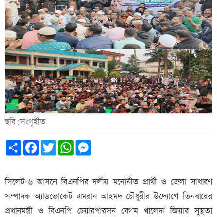
ছবি:সংগৃহীত
Share
Facebook
Twitter
WhatsApp
Messenger
সিলেট-৬ আসনে বিএনপির দলীয় মনোনীত প্রার্থী ও জেলা সাধারণ
সম্পাদক অ্যাডভোকেট এমরান আহমদ চৌধুরীর উদ্যোগে তিনবারের
প্রধানমন্ত্রী ও বিএনপি চেয়ারপারসন বেগম খালেদা জিয়ার সুস্থতা