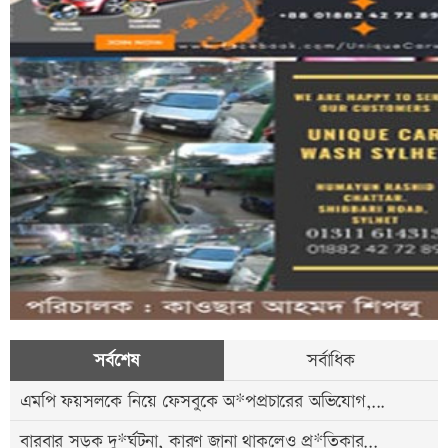
সর্বশেষ
সর্বাধিক
এমপি ফয়সলকে নিয়ে ফেসবুকে অ*পপ্রচারের অভিযোগ,...
বারবার সড়ক দু*র্ঘটনা, কারণ জানা থাকলেও প্র*তিকার...