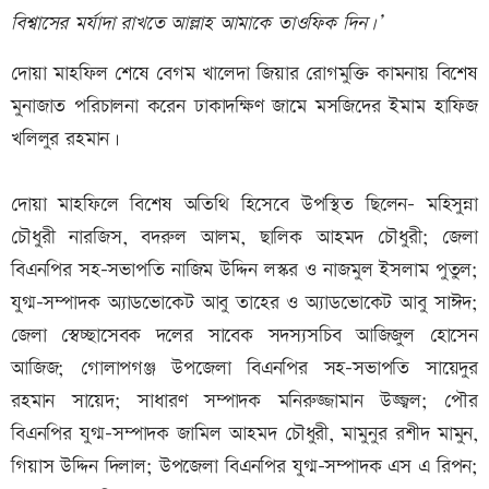
বিশ্বাসের মর্যাদা রাখতে আল্লাহ আমাকে তাওফিক দিন।’
দোয়া মাহফিল শেষে বেগম খালেদা জিয়ার রোগমুক্তি কামনায় বিশেষ
মুনাজাত পরিচালনা করেন ঢাকাদক্ষিণ জামে মসজিদের ইমাম হাফিজ
খলিলুর রহমান।
দোয়া মাহফিলে বিশেষ অতিথি হিসেবে উপস্থিত ছিলেন-
মহিসুন্না
চৌধুরী নারজিস, বদরুল আলম, ছালিক আহমদ চৌধুরী; জেলা
বিএনপির সহ-সভাপতি নাজিম উদ্দিন লস্কর ও নাজমুল ইসলাম পুতুল;
যুগ্ম-সম্পাদক অ্যাডভোকেট আবু তাহের ও অ্যাডভোকেট আবু সাঈদ;
জেলা স্বেচ্ছাসেবক দলের সাবেক সদস্যসচিব আজিজুল হোসেন
আজিজ; গোলাপগঞ্জ উপজেলা বিএনপির সহ-সভাপতি সায়েদুর
রহমান সায়েদ; সাধারণ সম্পাদক মনিরুজ্জামান উজ্জ্বল; পৌর
বিএনপির যুগ্ম-সম্পাদক জামিল আহমদ চৌধুরী, মামুনুর রশীদ মামুন,
গিয়াস উদ্দিন দিলাল; উপজেলা বিএনপির যুগ্ম-সম্পাদক এস এ রিপন;