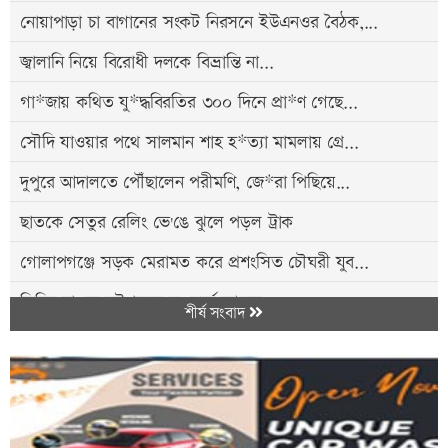
নোয়াপাড়া চা বাগানের সংকট নিরসনে ইউএনওর বৈঠক,...
জ্বালানি নিয়ে বিরোধী দলকে বিভ্রান্তি না...
গা*জায় কথিত যু*দ্ধবিরতির ৩০০ দিনে প্রা*ণ গেছে...
সৌদি যাওয়ার পথে সালমান শাহ হ*ত্যা মামলায় গ্রে...
দুপুরে আদালতে পৌঁছালেন পরীমণি, জে*রা পিছিয়ে...
ছাতকে সেতুর রেলিং ভে'ঙে ঝুলে পড়ল ট্রাক
গোলাপগঞ্জে সড়ক মেরামত করে প্রশংসিত চৌঘরী যুব...
ডিবির হাওরে দুইপক্ষের সং'ঘর্ষে আ'হত ৮
শীর্ষ সংবাদ
কুলাউড়া সী'মান্তে বি'এসএফের গু'লিতে প্রা'ণ গেল...
সিলেটে হা'মের উপসর্গে আরও ৩ জনের মৃ'ত্যু
সিলেট বিভাগে বৃষ্টির আভাস