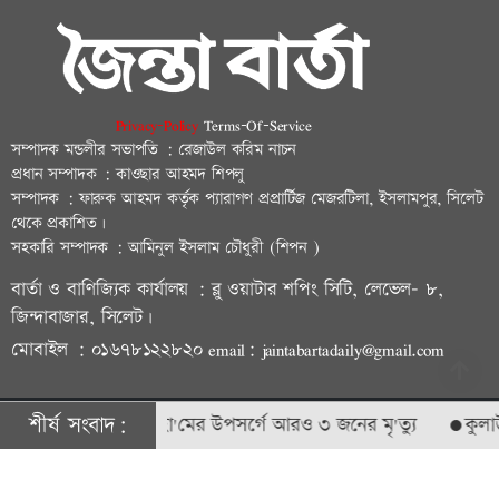
Privacy-Policy
Terms-Of-Service
সম্পাদক মন্ডলীর সভাপতি : রেজাউল করিম নাচন
প্রধান সম্পাদক : কাওছার আহমদ শিপলু
সম্পাদক : ফারুক আহমদ কর্তৃক প্যারাগণ প্রপ্রার্টিজ মেজরটিলা, ইসলামপুর, সিলেট
থেকে প্রকাশিত।
সহকারি সম্পাদক : আমিনুল ইসলাম চৌধুরী (শিপন )
বার্তা ও বাণিজ্যিক কার্যালয় : ব্লু ওয়াটার শপিং সিটি, লেভেল- ৮,
জিন্দাবাজার, সিলেট।
মোবাইল : ০১৬৭৮১২২৮২০ email: jaintabartadaily@gmail.com
শীর্ষ সংবাদ:
সিলেটে হা'মের উপসর্গে আরও ৩ জনের মৃ'ত্যু
কুলাউড়া সী'
© ২০২৩ | জৈন্তাবার্তা কর্তৃক সর্বসত্ব ® সংরক্ষিত | উন্নয়নে
বিডি আইটি
ফ্যাক্টরি