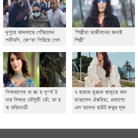
দুপুরে আদালতে পৌঁছালেন
‘শিল্পীরা আজীবনের জন্যই
পরীমণি, জে*রা পিছিয়ে গেল
শিল্পী’
পিকআপের ধা ক্কা য় দু*র্ঘ ট
৭ হাজার মুক্তার জাদুতে কান
নার শিকার মৌসুমী মৌ, আ হ
মাতালেন ঐশ্বরিয়া, প্রকাশ্যে
ত অভিনেত্রী
এল অদেখা হাউট কতুর লুক