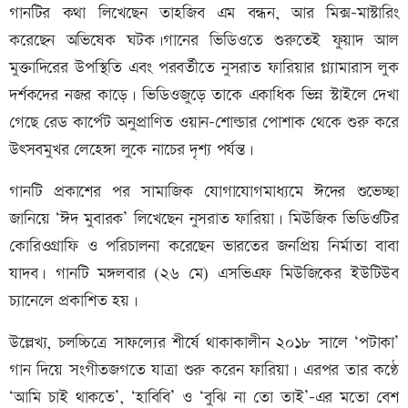
গানটির কথা লিখেছেন তাহজিব এম বন্ধন, আর মিক্স-মাস্টারিং
করেছেন অভিষেক ঘটক।গানের ভিডিওতে শুরুতেই ফুয়াদ আল
মুক্তাদিরের উপস্থিতি এবং পরবর্তীতে নুসরাত ফারিয়ার গ্ল্যামারাস লুক
দর্শকদের নজর কাড়ে। ভিডিওজুড়ে তাকে একাধিক ভিন্ন স্টাইলে দেখা
গেছে রেড কার্পেট অনুপ্রাণিত ওয়ান-শোল্ডার পোশাক থেকে শুরু করে
উৎসবমুখর লেহেঙ্গা লুকে নাচের দৃশ্য পর্যন্ত।
গানটি প্রকাশের পর সামাজিক যোগাযোগমাধ্যমে ঈদের শুভেচ্ছা
জানিয়ে ‘ঈদ মুবারক’ লিখেছেন নুসরাত ফারিয়া। মিউজিক ভিডিওটির
কোরিওগ্রাফি ও পরিচালনা করেছেন ভারতের জনপ্রিয় নির্মাতা বাবা
যাদব। গানটি মঙ্গলবার (২৬ মে) এসভিএফ মিউজিকের ইউটিউব
চ্যানেলে প্রকাশিত হয়।
উল্লেখ্য, চলচ্চিত্রে সাফল্যের শীর্ষে থাকাকালীন ২০১৮ সালে ‘পটাকা’
গান দিয়ে সংগীতজগতে যাত্রা শুরু করেন ফারিয়া। এরপর তার কণ্ঠে
‘আমি চাই থাকতে’, ‘হাবিবি’ ও ‘বুঝি না তো তাই’-এর মতো বেশ