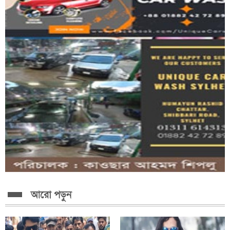
জগন্নাথপুরে ২৫ কোটি টাকার ৫ সেতুর কাজ অ*নিশ্চিত
আরো পড়ুন