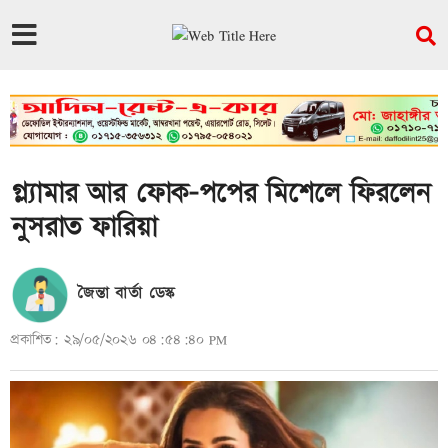
গ্ল্যামার আর ফোক-পপের মিশেলে ফিরলেন
নুসরাত ফারিয়া
জৈন্তা বার্তা ডেস্ক
প্রকাশিত: ২৯/০৫/২০২৬ ০৪:৫৪:৪০ PM