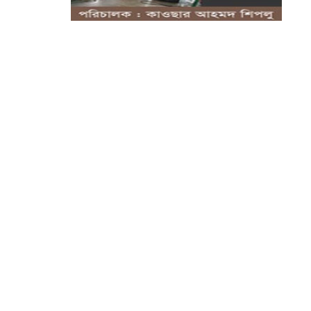
জগন্নাথপুরে নৌ/কাডুবিতে নি/হত চার
পরিবারের...