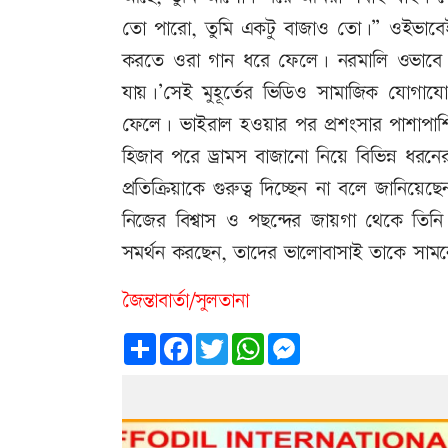
তো পারো, তুমি একটু বাজাও তো।” ওইভাবেই 
করতে ওরা গান ধরে ফেলে। নরমালি ওভাবে 
যায়।’সেই মুহূর্তের ভিডিও সামাজিক যোগায
ফেলে। ভাইরাল হওয়ার পর প্রশংসার পাশাপা
হিজাব পরে ড্রামস বাজানো নিয়ে বিভিন্ন ধরন
প্রতিক্রিয়াকে গুরুত্ব দিচ্ছেন না বলে জানিয়ে
নিজের বিশ্বাস ও পছন্দের জায়গা থেকে তিনি
সমর্থন করছেন, তাদের ভালোবাসাই তাকে সামনে
জৈন্তাবার্তা/সুলতানা
Share
Facebook
Twitter
WhatsApp
Messenger