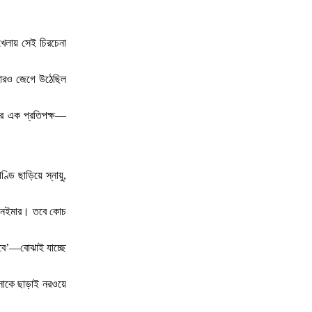
খেলায় সেই চিরচেনা
আবারও জেগে উঠেছিল
শনের এক প্রতিপক্ষ—
ডি ছাড়িয়ে স্নায়ু,
ন নেইমার। তবে কোচ
বে’—বোঝাই যাচ্ছে
রসাকে ছাড়াই নরওয়ে