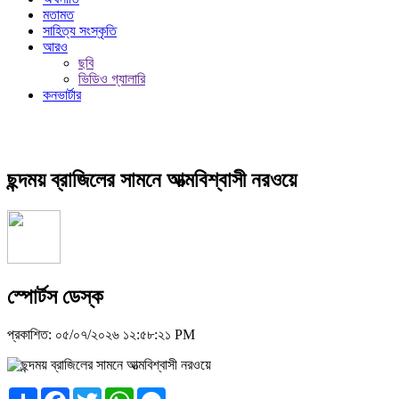
মতামত
সাহিত্য সংস্কৃতি
আরও
ছবি
ভিডিও গ্যালারি
কনভার্টার
ছন্দময় ব্রাজিলের সামনে আত্মবিশ্বাসী নরওয়ে
স্পোর্টস ডেস্ক
প্রকাশিত: ০৫/০৭/২০২৬ ১২:৫৮:২১ PM
Share
Facebook
Twitter
WhatsApp
Messenger