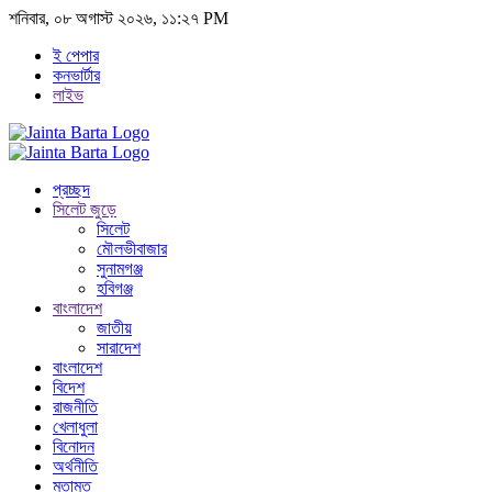
শনিবার, ০৮ অগাস্ট ২০২৬, ১১:২৭ PM
ই পেপার
কনভার্টার
লাইভ
প্রচ্ছদ
সিলেট জুড়ে
সিলেট
মৌলভীবাজার
সুনামগঞ্জ
হবিগঞ্জ
বাংলাদেশ
জাতীয়
সারাদেশ
বাংলাদেশ
বিদেশ
রাজনীতি
খেলাধুলা
বিনোদন
অর্থনীতি
মতামত