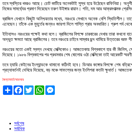
তবে স্বস্তির খবরও আছে। চোট কাটিয়ে অনেকটাই সুস্থ হয়ে উঠেছেন রাফিনিয়া। অনুশীলন
নিজের সামর্থ্যের প্রমাণ দিয়েছেন তরুণ উইঙ্গার রায়ান। গতি, দম আর আক্রমণাত্মক প্র
ব্রাজিল যেখানে কিছুটা অনিশ্চয়তার মধ্যে, নরওয়ে সেখানে অনেক বেশি স্থিতিশীল। তাদের 
এনেছেন। তাঁকে এক মুহূর্তের জন্যও জায়গা দিলে শাস্তি প্রায় অবধারিত। গ্রুপ পর্ব থেকে
ইতিহাসও নরওয়ের পক্ষেই কথা বলে। ব্রাজিলের বিপক্ষে চারবারের দেখায় তারা কখনো 
অদ্ভুত ক্ষমতা আছে ব্রাজিলের। তবে নরওয়ে চাইবে সাম্বার ছন্দ থামিয়ে উত্তরের বরফ 
নরওয়ের মতো একই স্বপ্ন দেখছে মেক্সিকোও। আজতেকায় বিশ্বকাপে হার কী জিনিস, সেই
দিয়েছে। ১৯৮৬ বিশ্বকাপের পর প্রথমবার শেষ ষোলোয় ওঠা মেক্সিকো তাই আরেকটি স্মরণ
তবে হ্যারি কেইনের ইংল্যান্ডকে থামানো কঠিনই হবে। ডিআর কঙ্গোর বিপক্ষে শেষ বত্রিশের
প্রত্যাবর্তনই দেখিয়ে দিয়েছে, বড় মঞ্চে সাফল্যের জন্য ইংলিশরা কতটা ক্ষুধার্ত। আজতেক
জৈন্তাবার্তা/আরআর
Share
Facebook
Twitter
WhatsApp
Messenger
সর্বশেষ
সর্বাধিক