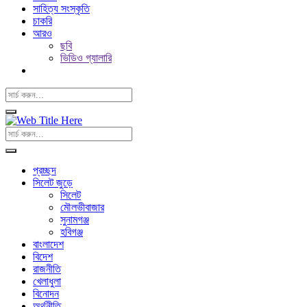
সাহিত্য সংস্কৃতি
চাকরি
আরও
ছবি
ভিডিও গ্যালারি
প্রচ্ছদ
সিলেট জুড়ে
সিলেট
মৌলভীবাজার
সুনামগঞ্জ
হবিগঞ্জ
বাংলাদেশ
বিদেশ
রাজনীতি
খেলাধুলা
বিনোদন
অর্থনীতি