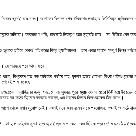
 নিজের ছন্দেই বয়ে চলে। জাপানের বিপক্ষে শেষ বত্রিশের লড়াইয়ে ভিনিসিয়ুস জুনিয়রদের 
ভাবসুলভ ভঙ্গিতে। আক্রমণে গতি, মাঝমাঠে নিয়ন্ত্রণ আর মুহূর্তের জাদু—সব মিলিয়ে যেন 
ও তুলতে চাইবে রেকর্ড পাঁচবারের বিশ্ব চ্যাম্পিয়নরা। তবে এবার সামনে সম্পূর্ণ ভিন্ন দর্
ো। সে প্রসঙ্গে পরে আসা যাবে।
ে থাকে, বিশ্বকাপ যত নক আউটের গভীরে যায়, ফুটবল ততই কৌশল কিংবা পরিসংখ্যানের গণ্
র্ক’ পেয়েই পাস করেছে।
িক নরওয়েকে। ব্রাজিলের জন্য সবচেয়ে বড় সুখবর, পুরো ম্যাচ খেলার মতো ফিট হয়ে উঠেছে
কে সবচেয়ে বড় অস্ত্র হিসেবে ব্যবহার করবেন, এর উত্তর মিলবে কিক-অফের ঠিক আগে।
েটা আগে থেকে বলার সুযোগ নেই। যখনই মনে করব দলের ওকে প্রয়োজন, তখনই ও মাঠে নাম
ন এমনই। না হলে নেইমার সুস্থ হতে হতেই লুকাস পাকেতা কেন ছিটকে পড়বেন! মাঝমাঠে এই ভ