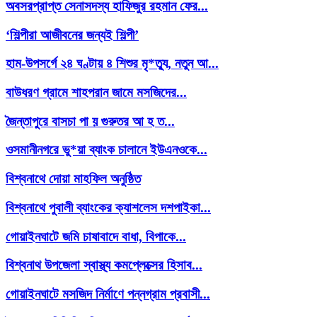
অবসরপ্রাপ্ত সেনাসদস্য হাফিজুর রহমান ফের...
‘শিল্পীরা আজীবনের জন্যই শিল্পী’
হাম-উপসর্গে ২৪ ঘণ্টায় ৪ শিশুর মৃ*ত্যু, নতুন আ...
বাউধরণ গ্রামে শাহপরান জামে মসজিদের...
জৈন্তাপুরে বাসচা পা য় গুরুতর আ হ ত...
ওসমানীনগরে ভু*য়া ব্যাংক চালানে ইউএনওকে...
বিশ্বনাথে দোয়া মাহফিল অনুষ্ঠিত
বিশ্বনাথে পুবালী ব্যাংকের ক্যাশলেস দশপাইকা...
গোয়াইনঘাটে জমি চাষাবাদে বাধা, বিপাকে...
বিশ্বনাথ উপজেলা স্বাস্থ্য কমপ্লেক্সের হিসাব...
গোয়াইনঘাটে মসজিদ নির্মাণে পন্নগ্রাম প্রবাসী...