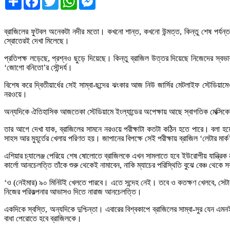
ব্রাজিলের ফুটবল অনেকটা নদীর মতো। কখনো শান্ত, কখনো উন্মত্ত, কিন্তু শেষ পর্যন্ত
স্রোতেরই দেখা মিলেছে।
প্রতিপক্ষ লড়েছে, প্রশ্নও ছুড়ে দিয়েছে। কিন্তু ব্রাজিল উত্তর দিয়েছে নিজেদের স্ব
‘জোগো বনিতো’র সৌন্দর্য।
বিশেষ করে দ্বিতীয়ার্ধের সেই সাম্বা-ছন্দের ঝংকার আজ নিউ জার্সির মেটলাইফ স্টেডিয়ামে
নরওয়ে।
অন্যদিকে ঐতিহাসিক আজতেকা স্টেডিয়ামে ইংল্যান্ডের অপেক্ষায় আছে স্বাগতিক মেক্সিক
তার আগে দেখা যাক, ব্রাজিলের সামনে নরওয়ে পরীক্ষাটা কতটা কঠিন হতে পারে। বলা হয়
সাহস আর মুহূর্তের খেলায় পরিণত হয়। জাপানের বিপক্ষে সেই পরীক্ষায় ব্রাজিল ‘লেটার মা
এশিয়ার চ্যালেঞ্জ পেরিয়ে শেষ ষোলোতে ব্রাজিলকে এখন সামলাতে হবে ইউরোপীয় যান্ত্র
কার্লো আনচেলত্তি তাঁকে শুরু থেকেই নামাবেন, নাকি ম্যাচের পরিস্থিতি বুঝে বেঞ্চ থে
‘ও (নেইমার) ৯০ মিনিটই খেলতে পারবে। এতে সন্দেহ নেই। তবে ও কতক্ষণ খেলবে, স
নিজের পরিকল্পনার আভাসও দিতে নারাজ আনচেলত্তি।
একদিকে স্বস্তি, অন্যদিকে দুশ্চিন্তা। এবারের বিশ্বকাপে ব্রাজিলের সাম্বা-সুর যে
বাধা পেরোতে হবে ব্রাজিলকে।