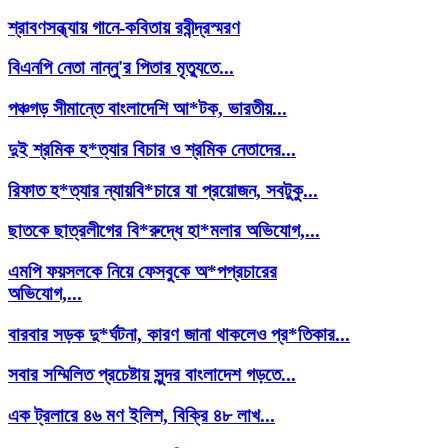
শ্রাবণসন্ধ্যায় গানে-কবিতায় রবীন্দ্রস্মরণ
বিএনপি নেতা নান্নু'র পিতার মৃত্যুতে...
পঞ্চগড় সীমান্তে বাংলাদেশি আ*টক, ভারতীয়...
দুই শ্রমিক হ*ত্যার বিচার ও শ্রমিক নেতাদের...
রিফাত হ*ত্যার ন্যায়বি*চারে যা প্রয়োজন, সবটুকু...
ছাতকে ছাত্রলীগের বি*রুদ্ধে হা*মলার অভিযোগ,...
এমপি ফয়সলকে নিয়ে ফেসবুকে অ*পপ্রচারের
অভিযোগ,...
বারবার সড়ক দু*র্ঘটনা, কারণ জানা থাকলেও প্র*তিকার...
সবার সম্মিলিত প্রচেষ্টায় সুন্দর বাংলাদেশ গড়তে...
এক ট্রলারে ৪৬ মণ ইলিশ, বিক্রি ৪৮ লাখ...