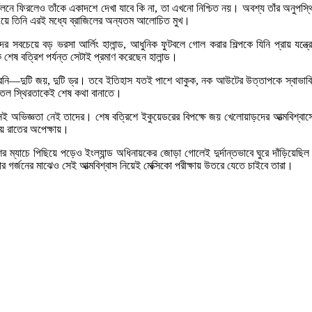
ে ফিরলেও তাঁকে একাদশে দেখা যাবে কি না, তা এখনো নিশ্চিত নয়। অবশ্য তাঁর অনুপস্থি
েসিংয়ে তিনি এরই মধ্যে ব্রাজিলের অন্যতম আলোচিত মুখ।
সবচেয়ে বড় ভরসা আর্লিং হালান্ড, আধুনিক ফুটবলে গোল করার শিল্পকে যিনি প্রায় যন্ত্রের
 শেষ বত্রিশ পর্যন্ত সেটাই প্রমাণ করেছেন হালান্ড।
হারেনি—দুটি জয়, দুটি ড্র। তবে ইতিহাস যতই পাশে থাকুক, নক আউটের উত্তাপকে স্বাভ
শীতল স্থিরতাকেই শেষ কথা বানাতে।
 অভিজ্ঞতা নেই তাদের। শেষ বত্রিশে ইকুয়েডরের বিপক্ষে জয় খেলোয়াড়দের আত্মবিশ্বাস
ীয় রাতের অপেক্ষায়।
 ম্যাচে পিছিয়ে পড়েও ইংল্যান্ড অধিনায়কের জোড়া গোলেই দুর্দান্তভাবে ঘুরে দাঁড়িয়েছিল 
ার গর্জনের মাঝেও সেই আত্মবিশ্বাস নিয়েই মেক্সিকো পরীক্ষায় উতরে যেতে চাইবে তারা।