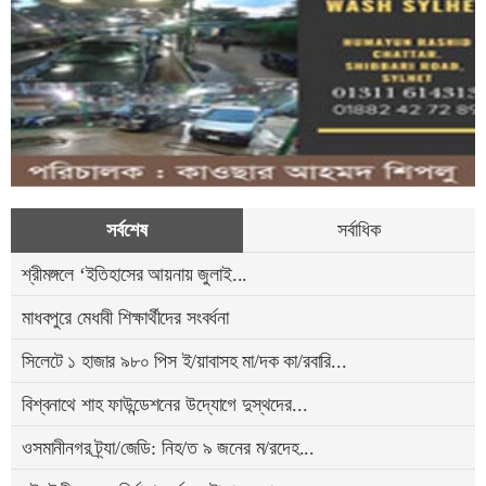
সর্বশেষ
সর্বাধিক
শ্রীমঙ্গলে ‘ইতিহাসের আয়নায় জুলাই...
মাধবপুরে মেধাবী শিক্ষার্থীদের সংবর্ধনা
সিলেটে ১ হাজার ৯৮০ পিস ই/য়াবাসহ মা/দক কা/রবারি...
বিশ্বনাথে শাহ ফাউন্ডেশনের উদ্যোগে দুস্থদের...
ওসমানীনগর ট্র্যা/জেডি: নিহ/ত ৯ জনের ম/রদেহ...