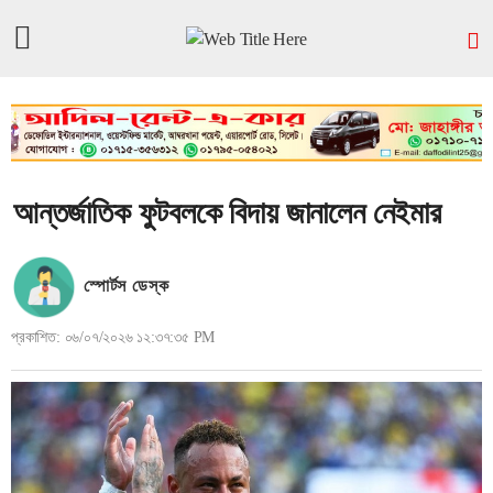
আন্তর্জাতিক ফুটবলকে বিদায় জানালেন নেইমার
স্পোর্টস ডেস্ক
প্রকাশিত: ০৬/০৭/২০২৬ ১২:৩৭:৩৫ PM