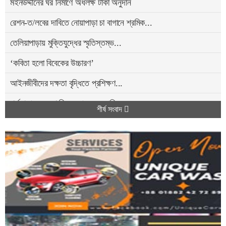
মইনউদ্দীনের ঘর নির্মাণে অর্ধলক্ষ টাকা অনুদান
রেশন-ত/লবের দাবিতে নোয়াপাড়া চা বাগানে শ্রমিক...
তেলিয়াপাড়ায় মুক্তিযুদ্ধের স্মৃতিস্তম্ভ...
‘কবিতা হলো বিবেকের উচ্চারণ’
আইনজীবীদের দক্ষতা বৃদ্ধিতে প্রশিক্ষণ...
শর্তসাপেক্ষে দেশে ফিরতে প্রস্তুত সাকিব, হবেন...
শীর্ষ সংবাদ
বন্ধুদের সাথে সিলেট থেকে বাড়ি ফেরা হলনা...
এমপিওভুক্ত অবসরপ্রাপ্ত শিক্ষক-কর্মচারীদের...
১৪ বছরের শিক্ষার্থীর গুলিতে নি হ ত স্কুলের...
কক্সবাজারে ৫০০ শয্যার মেডিকেল কলেজ হাসপাতালের...