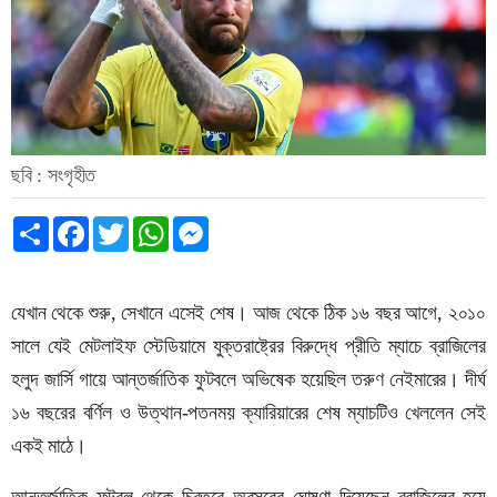
ছবি : সংগৃহীত
Share
Facebook
Twitter
WhatsApp
Messenger
যেখান থেকে শুরু, সেখানে এসেই শেষ। আজ থেকে ঠিক ১৬ বছর আগে, ২০১০
সালে যেই মেটলাইফ স্টেডিয়ামে যুক্তরাষ্ট্রের বিরুদ্ধে প্রীতি ম্যাচে ব্রাজিলের
হলুদ জার্সি গায়ে আন্তর্জাতিক ফুটবলে অভিষেক হয়েছিল তরুণ নেইমারের। দীর্ঘ
১৬ বছরের বর্ণিল ও উত্থান-পতনময় ক্যারিয়ারের শেষ ম্যাচটিও খেললেন সেই
একই মাঠে।
আন্তর্জাতিক ফুটবল থেকে চিরতরে অবসরের ঘোষণা দিয়েছেন ব্রাজিলের হয়ে