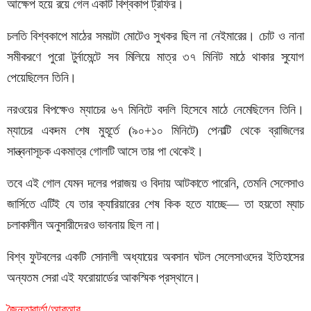
আক্ষেপ হয়ে রয়ে গেল একটি বিশ্বকাপ ট্রফির।
চলতি বিশ্বকাপে মাঠের সময়টা মোটেও সুখকর ছিল না নেইমারের। চোট ও নানা
সমীকরণে পুরো টুর্নামেন্টে সব মিলিয়ে মাত্র ৩৭ মিনিট মাঠে থাকার সুযোগ
পেয়েছিলেন তিনি।
নরওয়ের বিপক্ষেও ম্যাচের ৬৭ মিনিটে বদলি হিসেবে মাঠে নেমেছিলেন তিনি।
ম্যাচের একদম শেষ মুহূর্তে (৯০+১০ মিনিটে) পেনাল্টি থেকে ব্রাজিলের
সান্ত্বনাসূচক একমাত্র গোলটি আসে তার পা থেকেই।
তবে এই গোল যেমন দলের পরাজয় ও বিদায় আটকাতে পারেনি, তেমনি সেলেসাও
জার্সিতে এটিই যে তার ক্যারিয়ারের শেষ কিক হতে যাচ্ছে— তা হয়তো ম্যাচ
চলাকালীন অনুসারীদেরও ভাবনায় ছিল না।
বিশ্ব ফুটবলের একটি সোনালী অধ্যায়ের অবসান ঘটল সেলেসাওদের ইতিহাসের
অন্যতম সেরা এই ফরোয়ার্ডের আকস্মিক প্রস্থানে।
জৈন্তাবার্তা/আরআর