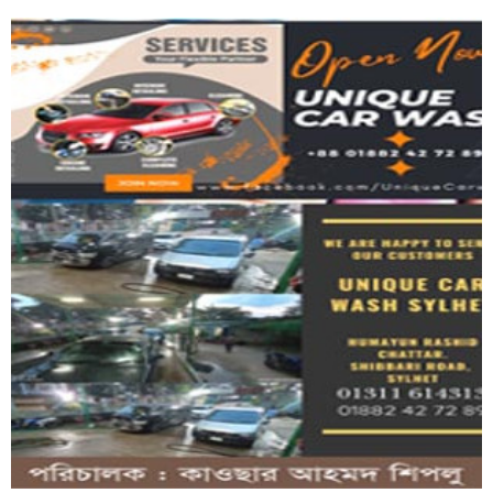
জৈন্তাপুরে বাসচা পা য় গুরুতর আ হ ত...
শাবির দিক থিয়েটারের নতুন মৌলিক নাটক 'অদ্যপুরাণ',...
১ যুগ পূর্তিতে স্টুডেন্টস কেয়ার জগন্নাথপুরের...
গ্যাসের আ গু নে একই পরিবারের তিনজন দ*গ্ধ,...