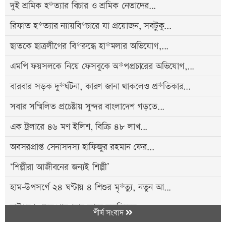
দুই শ্রমিক হ*ত্যার বিচার ও শ্রমিক নেতাদের...
রিফাত হ*ত্যার ন্যায়বি*চারে যা প্রয়োজন, সবটুকু...
ছাতকে ছাত্রলীগের বি*রুদ্ধে হা*মলার অভিযোগ,...
এমপি ফয়সলকে নিয়ে ফেসবুকে অ*পপ্রচারের অভিযোগ,...
বারবার সড়ক দু*র্ঘটনা, কারণ জানা থাকলেও প্র*তিকার...
সবার সম্মিলিত প্রচেষ্টায় সুন্দর বাংলাদেশ গড়তে...
এক ট্রলারে ৪৬ মণ ইলিশ, বিক্রি ৪৮ লাখ...
অবসরপ্রাপ্ত সেনাসদস্য হাফিজুর রহমান ফের...
‘শিল্পীরা আজীবনের জন্যই শিল্পী’
হাম-উপসর্গে ২৪ ঘণ্টায় ৪ শিশুর মৃ*ত্যু, নতুন আ...
বাউধরণ গ্রামে শাহপরান জামে মসজিদের...
শীর্ষ সংবাদ