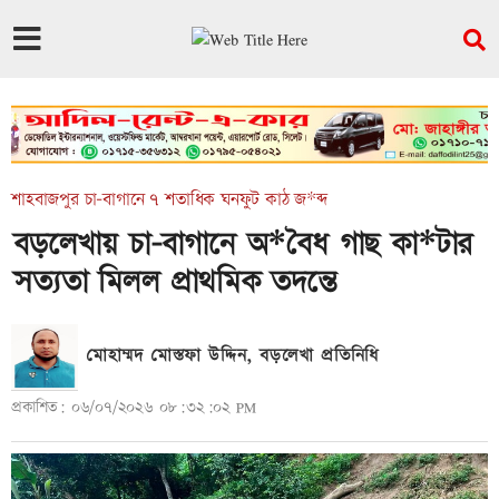
শাহবাজপুর চা-বাগানে ৭ শতাধিক ঘনফুট কাঠ জ*ব্দ
বড়লেখায় চা-বাগানে অ*বৈধ গাছ কা*টার
সত্যতা মিলল প্রাথমিক তদন্তে
মোহাম্মদ মোস্তফা উদ্দিন, বড়লেখা প্রতিনিধি
প্রকাশিত: ০৬/০৭/২০২৬ ০৮:৩২:০২ PM