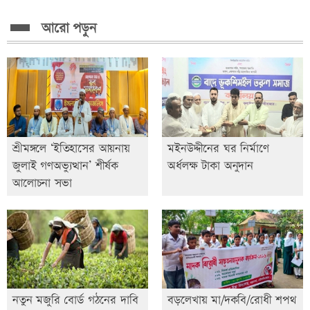
আরো পড়ুন
শ্রীমঙ্গলে ‘ইতিহাসের আয়নায়
মইনউদ্দীনের ঘর নির্মাণে
জুলাই গণঅভ্যুত্থান’ শীর্ষক
অর্ধলক্ষ টাকা অনুদান
আলোচনা সভা
নতুন মজুরি বোর্ড গঠনের দাবি
বড়লেখায় মা/দকবি/রোধী শপথ