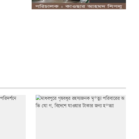
বারবার সড়ক দু*র্ঘটনা, কারণ জানা থাকলেও
প্র*তিকার...
সবার সম্মিলিত প্রচেষ্টায় সুন্দর বাংলাদেশ
গড়তে...