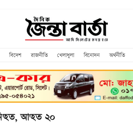
বিদেশ
রাজনীতি
খেলাধুলা
বিনোদন
অর্থনীতি
 নি'হত, আ'হত ২০