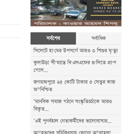
সর্বশেষ
সর্বাধিক
সিলেটে হা'মের উপসর্গে আরও ৩ শিশুর মৃ'ত্যু
কুলাউড়া সী'মান্তে বি'এসএফের গু'লিতে প্রা'ণ
গেলে...
জগন্নাথপুরে ২৫ কোটি টাকার ৫ সেতুর কাজ
অ*নিশ্চিত
‘মানবিক সমাজ গঠনে সংস্কৃতিচর্চাকে আরও
বিস্তৃত...
‘এই পুনর্বহাল নেতাকর্মীদের ভালোবাসার...
আ*হতদের সুচিকিৎসায় কোনো অ*বহেলা