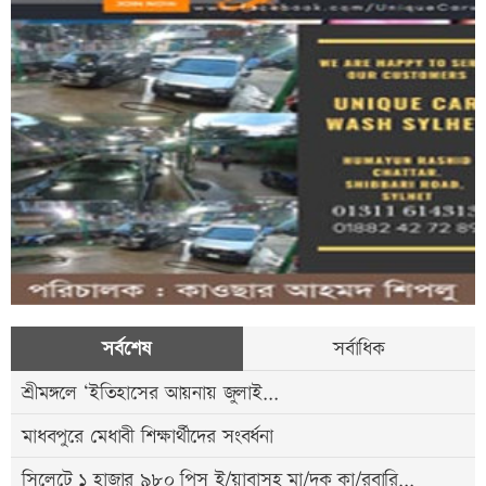
সর্বশেষ
সর্বাধিক
শ্রীমঙ্গলে ‘ইতিহাসের আয়নায় জুলাই...
মাধবপুরে মেধাবী শিক্ষার্থীদের সংবর্ধনা
সিলেটে ১ হাজার ৯৮০ পিস ই/য়াবাসহ মা/দক কা/রবারি...