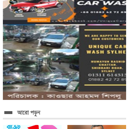
কক্সবাজারে ৫০০ শয্যার মেডিকেল কলেজ হাসপাতালের...
আরো পড়ুন