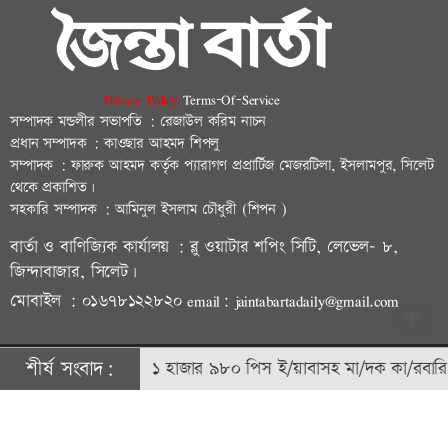
Privacy-Policy
Terms-Of-Service
সম্পাদক মন্ডলীর সভাপতি : রেজাউল করিম নাচন
প্রধান সম্পাদক : কাওছার আহমদ শিপলু
সম্পাদক : ফারুক আহমদ কর্তৃক প্যারাগণ প্রপ্রার্টিজ মেজরটিলা, ইসলামপুর, সিলেট
থেকে প্রকাশিত।
সহকারি সম্পাদক : আমিনুল ইসলাম চৌধুরী (শিপন )
বার্তা ও বাণিজ্যিক কার্যালয় : ব্লু ওয়াটার শপিং সিটি, লেভেল- ৮,
জিন্দাবাজার, সিলেট।
মোবাইল : ০১৬৭৮১২২৮২০ email: jaintabartadaily@gmail.com
শীর্ষ সংবাদ:
সিলেটে ১ হাজার ৯৮০ পিস ই/য়াবাসহ মা/দক কা/রবারি গ্রে/প্তা
© ২০২৩ | জৈন্তাবার্তা কর্তৃক সর্বসত্ব ® সংরক্ষিত | উন্নয়নে
বিডি আইটি
ফ্যাক্টরি