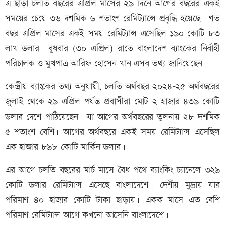
এ ছাড়া চলতি বছরের এপ্রিল মাসের ২৯ দিনে আগের বছরের একই
সময়ের চেয়ে ৩৬ দশমিক ৬ শতাংশ রেমিট্যান্সে প্রবৃ‌দ্ধি হয়েছে। গত
বছর এপ্রিল মাসের একই সময় রেমিট্যান্স এসেছিল ১৯০ কোটি ৮৩
লাখ ডলার। বুধবার (৩০ এপ্রিল) রা‌তে বাংলাদেশ ব্যাংকের নির্বাহী
পরিচালক ও মুখপাত্র আরিফ হোসেন খান এসব তথ‌্য জা‌নি‌য়ে‌ছেন।
কেন্দ্রীয় ব্যাংকের তথ্য অনুযায়ী, চলতি অর্থবছর ২০২৪-২৫ অর্থবছরের
জুলাই থেকে ২৯ এপ্রিল পর্যন্ত প্রবাসীরা মোট ২ হাজার ৪৩৯ কোটি
ডলার দেশে পাঠিয়েছেন। যা আগের অর্থবছরের তুলনায় ২৮ দশমিক
৫ শতাংশ বেশি। আগের অর্থবছরে একই সময় রেমিট্যান্স এসেছিল
এক হাজার ৮৯৮ কোটি মার্কিন ডলার।
এর আগে চলতি বছরের মার্চ মাসে বৈধ পথে ব্যাংকিং চ্যানেলে ৩২৯
কোটি ডলার রেমিট্যান্স এসেছে বাংলাদেশে। দেশীয় মুদ্রায় যার
পরিমাণ ৪০ হাজার কোটি টাকা ছাড়ায়। একক মাসে এত বেশি
পরিমাণ রেমিট্যান্স আগে কখনো আসেনি বাংলাদেশে।