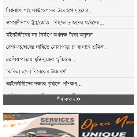
বিশ্বনাথে শাহ ফাউন্ডেশনের উদ্যোগে দুস্থদের...
ওসমানীনগর ট্র্যা/জেডি: নিহ/ত ৯ জনের ম/রদেহ...
মইনউদ্দীনের ঘর নির্মাণে অর্ধলক্ষ টাকা অনুদান
রেশন-ত/লবের দাবিতে নোয়াপাড়া চা বাগানে শ্রমিক...
তেলিয়াপাড়ায় মুক্তিযুদ্ধের স্মৃতিস্তম্ভ...
‘কবিতা হলো বিবেকের উচ্চারণ’
আইনজীবীদের দক্ষতা বৃদ্ধিতে প্রশিক্ষণ...
শর্তসাপেক্ষে দেশে ফিরতে প্রস্তুত সাকিব, হবেন...
শীর্ষ সংবাদ
বন্ধুদের সাথে সিলেট থেকে বাড়ি ফেরা হলনা...
এমপিওভুক্ত অবসরপ্রাপ্ত শিক্ষক-কর্মচারীদের...
১৪ বছরের শিক্ষার্থীর গুলিতে নি হ ত স্কুলের...