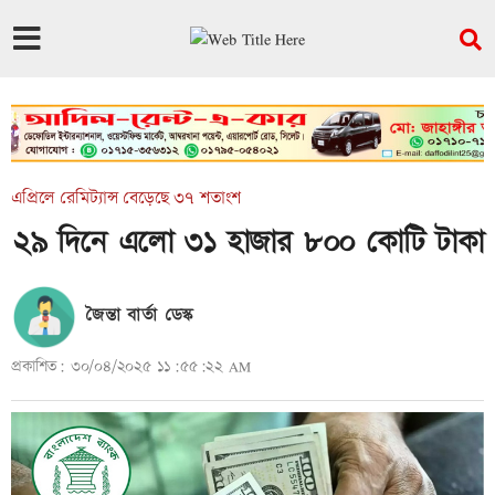
এপ্রিলে রেমিট্যান্স বেড়েছে ৩৭ শতাংশ
২৯ দিনে এলো ৩১ হাজার ৮০০ কোটি টাকা
জৈন্তা বার্তা ডেস্ক
প্রকাশিত: ৩০/০৪/২০২৫ ১১:৫৫:২২ AM