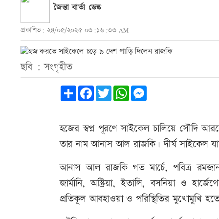
জৈন্তা বার্তা ডেস্ক
প্রকাশিত: ২৪/০৫/২০২৫ ০৩:১৬:৩৩ AM
ছবি : সংগৃহীত
Share
Facebook
Twitter
WhatsApp
Messenger
হজের স্বপ্ন পূরণে সাইকেল চালিয়ে সৌদি 
তার নাম আনাস আল রাজকি। দীর্ঘ সাইকেল যাত
আনাস আল রাজকি গত মার্চে, পবিত্র রমজান
জার্মানি, অস্ট্রিয়া, ইতালি, বসনিয়া ও হ
প্রতিকূল আবহাওয়া ও পরিস্থিতির মুখোমুখি হত