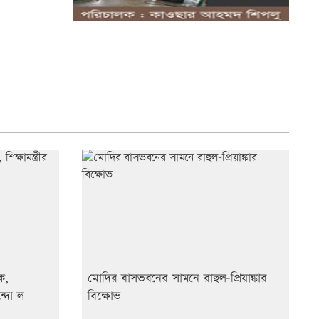
জগন্নাথপুরে নৌ/কাডুবিতে নি/হত চার
পরিবারের...
ক,
মোদির বাসভবনের সামনে রাহুল-প্রিয়াঙ্কার
ন্দো ল
বিক্ষোভ