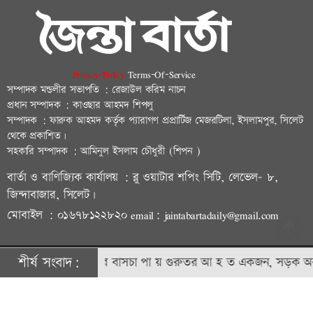
Privacy-Policy
Terms-Of-Service
সম্পাদক মন্ডলীর সভাপতি : রেজাউল করিম নাচন
প্রধান সম্পাদক : কাওছার আহমদ শিপলু
সম্পাদক : ফারুক আহমদ কর্তৃক প্যারাগণ প্রপ্রার্টিজ মেজরটিলা, ইসলামপুর, সিলেট
থেকে প্রকাশিত।
সহকারি সম্পাদক : আমিনুল ইসলাম চৌধুরী (শিপন )
বার্তা ও বাণিজ্যিক কার্যালয় : ব্লু ওয়াটার শপিং সিটি, লেভেল- ৮,
জিন্দাবাজার, সিলেট।
মোবাইল : ০১৬৭৮১২২৮২০ email: jaintabartadaily@gmail.com
শীর্ষ সংবাদ:
জৈন্তাপুরে বাসচা পা য় গুরুতর আ হ ত একজন, সড়ক অবরোধ
© ২০২৩ | জৈন্তাবার্তা কর্তৃক সর্বসত্ব ® সংরক্ষিত | উন্নয়নে
বিডি আইটি
ফ্যাক্টরি