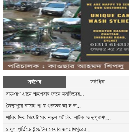
সর্বশেষ
সর্বাধিক
বাউধরণ গ্রামে শাহপরান জামে মসজিদের...
জৈন্তাপুরে বাসচা পা য় গুরুতর আ হ ত...
শাবির দিক থিয়েটারের নতুন মৌলিক নাটক 'অদ্যপুরাণ',...
১ যুগ পূর্তিতে স্টুডেন্টস কেয়ার জগন্নাথপুরের...