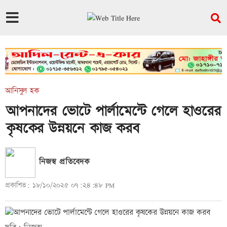
আনিসুল হক
আপনাদের ভোটে পার্লামেন্টে গেলে হাওরের
কৃষকের উন্নয়নে কাজ করব
নিজস্ব প্রতিবেদক
প্রকাশিত: ১৮/১০/২০২৫ ০৭:২৪:৪৮ PM