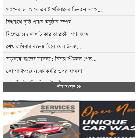
গ্যাসের আ গু নে একই পরিবারের তিনজন দ*গ্ধ,...
বিশ্বনাথে বৃত্তি প্রদান অনুষ্ঠান সম্পন্ন
সিলেটে ৪৭ লাখ টাকার ভা'রতীয় পণ্য জ'ব্দ
শেখ হাসিনার বক্তব্য ঘিরে ফের উত্তপ্ত...
সড়কযো'দ্ধাদের সাফল্য: নিসচা শ্রীমঙ্গল পেল...
কোম্পানীগঞ্জে সংবাদকর্মীর ওপর হা'মলা
আগামী পাঁচ দিন সিলেটে বৃষ্টির আভাস
শীর্ষ সংবাদ
শ্রীমঙ্গলে ‘ইতিহাসের আয়নায় জুলাই...
মাধবপুরে মেধাবী শিক্ষার্থীদের সংবর্ধনা
সিলেটে ১ হাজার ৯৮০ পিস ই/য়াবাসহ মা/দক কা/রবারি...
বিশ্বনাথে শাহ ফাউন্ডেশনের উদ্যোগে দুস্থদের...