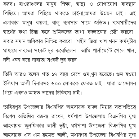
করব। হাওরাঞ্চলের মানুষ শিক্ষা, স্বাস্থ্য ও যোগাযোগ ব্যবস্থায়
পিছিয়ে৷ আমরা পিছিয়ে থাকতে চাইনা,আমরা উন্নয়ন চাই। এই
এলাকার মানুষ কয়লা, বালু ব্যবসার সাথে জড়িত। ব্যবসায়ীদের
স্বার্থের কথা চিন্তা করে শ্রমিকদের ভাগ্য বদলানোর চেষ্টা করবো।
সবার সমান অধিকার নিশ্চিত করবো। শহীদ জিয়া খাল খনন কর্মসুচীর
মাধ্যমে নাব্যতা সংকট দুর করেছিলেন। আমি পার্লামেন্টে গেলে খাল,
নদী খনন করে নাব্যতা সংকট দুর করব।
তিনি আরও বলেন গত ১৭ বছর দেশে গুম,খুন হয়েছে৷ গুম হওয়া
ইলিয়াস আলী দিনারসহ ৬০০ লোককে ফেরত চাই। যারা আন্দোলন
গিয়ে এখনও আহত তাদের চিকিৎসা চাই।
তাহিরপুর উপজেলার বিএনপির আহবায়ক বাদল মিয়ার সভাপতিত্বে
বিশেষ অতিথির বক্তব্য রাখেন, ধর্মপাশা উপজেলায় বিএনপির যুগ্ম
আহবায়ক জুলফিকার আলী ভুট্টা, ধর্মপাশা উপজেলা বিএনপির যুগ্ম
আহবায়ক এস এম রহমত আলী, মধ্যনগর উপজেলা বিএনপির যুগ্ম