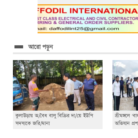
আরো পড়ুন
কুলাউড়ায় অ/বৈধ বালু বিক্রির দা/য়ে ইউপি
শ্রীমঙ্গলে '
সদস্যকে জরি/মানা
অভিযান প্র