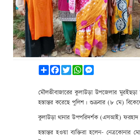
Share
Facebook
Twitter
WhatsApp
Messenger
মৌলভীবাজারের কুলাউড়া উপজেলার মুরইছড়া সী
হস্তান্তর করেছে পুলিশ। শুক্রবার (৮ মে) বিকেলে 
কুলাউড়া থানার উপপরিদর্শক (এসআই) ফরহাদ ম
হস্তান্তর হওয়া ব্যক্তিরা হলেন- নেত্রকোনার 