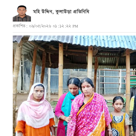
মহি উদ্দিন, কুলাউড়া প্রতিনিধি
প্রকাশিত: ০৯/০৫/২০২৬ ০১:১২:২২ PM