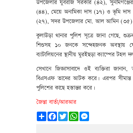
উপজেলার যুবরাজ সরকার (৪২), সুনামগঞ্জের দ
(৪৪), মেয়ে অনামিকা দাস (১৭) ও ভূমি দাস
(২৭), সদর উপজেলার মো. আল আমিন (৩৫) ও
কুলাউড়া থানার পুলিশ সূত্রে জানা গেছে, শু
শিশুসহ ১০ জনকে সন্দেহজনক অবস্থায় ঘোর
ব্যাটালিয়নের স্থানীয় মুরইছড়া ক্যাম্পের টহ
সেখানে জিজ্ঞাসাবাদে ওই ব্যক্তিরা জানান,
বিএসএফ তাদের আটক করে। এরপর সীমান্ত দি
পুলিশের কাছে হস্তান্তর করে।
জৈন্তা বার্তা/আরআর
Share
Facebook
Twitter
WhatsApp
Messenger