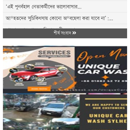
‘এই পুনর্বহাল নেতাকর্মীদের ভালোবাসার...
আ*হতদের সুচিকিৎসায় কোনো অ*বহেলা করা যাবে না’:...
শ্রাবণসন্ধ্যায় গানে-কবিতায় রবীন্দ্রস্মরণ
শীর্ষ সংবাদ
বিএনপি নেতা নান্নু'র পিতার মৃত্যুতে...
পঞ্চগড় সীমান্তে বাংলাদেশি আ*টক, ভারতীয়...
দুই শ্রমিক হ*ত্যার বিচার ও শ্রমিক নেতাদের...
রিফাত হ*ত্যার ন্যায়বি*চারে যা প্রয়োজন, সবটুকু...