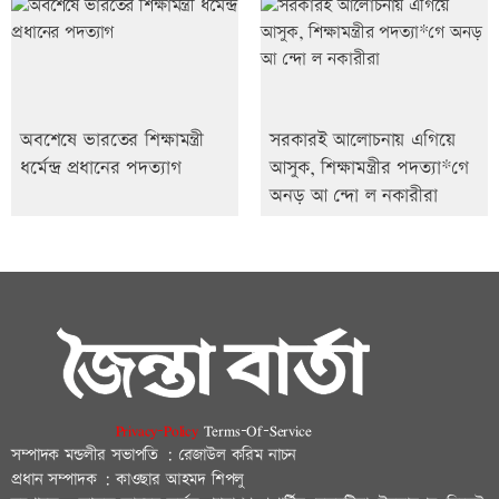
অবশেষে ভারতের শিক্ষামন্ত্রী
সরকারই আলোচনায় এগিয়ে
ধর্মেন্দ্র প্রধানের পদত্যাগ
আসুক, শিক্ষামন্ত্রীর পদত্যা*গে
অনড় আ ন্দো ল নকারীরা
Privacy-Policy
Terms-Of-Service
সম্পাদক মন্ডলীর সভাপতি : রেজাউল করিম নাচন
প্রধান সম্পাদক : কাওছার আহমদ শিপলু