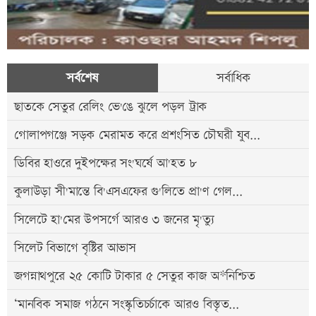
সর্বশেষ
সর্বাধিক
ছাতকে সেতুর রেলিং ভে'ঙে ঝুলে পড়ল ট্রাক
গোলাপগঞ্জে সড়ক মেরামত করে প্রশংসিত চৌঘরী যুব...
ডিবির হাওরে দুইপক্ষের সং'ঘর্ষে আ'হত ৮
কুলাউড়া সী'মান্তে বি'এসএফের গু'লিতে প্রা'ণ গেল...
সিলেটে হা'মের উপসর্গে আরও ৩ জনের মৃ'ত্যু
সিলেট বিভাগে বৃষ্টির আভাস
জগন্নাথপুরে ২৫ কোটি টাকার ৫ সেতুর কাজ অ*নিশ্চিত
‘মানবিক সমাজ গঠনে সংস্কৃতিচর্চাকে আরও বিস্তৃত...