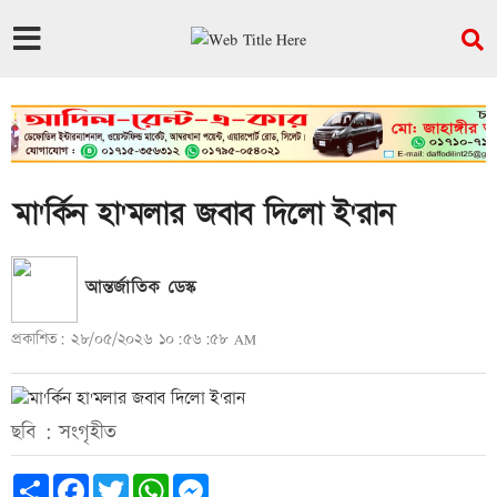
মা'র্কিন হা'মলার জবাব দিলো ই'রান
আন্তর্জাতিক ডেস্ক
প্রকাশিত: ২৮/০৫/২০২৬ ১০:৫৬:৫৮ AM
ছবি : সংগৃহীত
Share
Facebook
Twitter
WhatsApp
Messenger