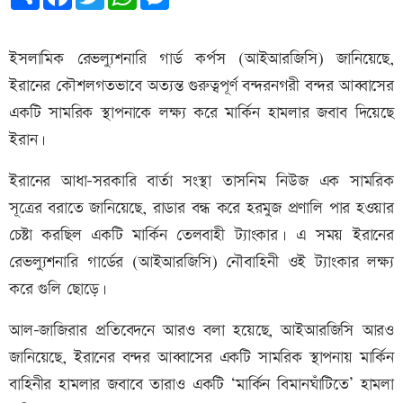
ইসলামিক রেভল্যুশনারি গার্ড কর্পস (আইআরজিসি) জানিয়েছে,
ইরানের কৌশলগতভাবে অত্যন্ত গুরুত্বপূর্ণ বন্দরনগরী বন্দর আব্বাসের
একটি সামরিক স্থাপনাকে লক্ষ্য করে মার্কিন হামলার জবাব দিয়েছে
ইরান।
ইরানের আধা-সরকারি বার্তা সংস্থা তাসনিম নিউজ এক সামরিক
সূত্রের বরাতে জানিয়েছে, রাডার বন্ধ করে হরমুজ প্রণালি পার হওয়ার
চেষ্টা করছিল একটি মার্কিন তেলবাহী ট্যাংকার। এ সময় ইরানের
রেভল্যুশনারি গার্ডের (আইআরজিসি) নৌবাহিনী ওই ট্যাংকার লক্ষ্য
করে গুলি ছোড়ে।
আল-জাজিরার প্রতিবেদনে আরও বলা হয়েছে, আইআরজিসি আরও
জানিয়েছে, ইরানের বন্দর আব্বাসের একটি সামরিক স্থাপনায় মার্কিন
বাহিনীর হামলার জবাবে তারাও একটি ‘মার্কিন বিমানঘাঁটিতে’ হামলা