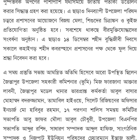
পুষ্পস্তবক অর্পণের পাশাপাশি যথাসময়ে জাতীয় পতাকা উত্তোলন
করার সিদ্ধান্ত গ্রহণ করা হয়েছে। এ ছাড়াও দিনব্যাপী উপজেলা পরিষদ
চত্বরে প্রশাসনের আয়োজনে বিজয় মেলা, শিশুদের চিত্রাঙ্কন ও কুইজ
প্রতিযোগিতা অনুষ্ঠিত হবে। সবশেষে থাকছে বীরমুক্তিযোদ্ধাদের
সংবর্ধনা অনুষ্ঠান। এ ছাড়াও ১৪ ডিসেম্বর শহীদ বুদ্ধিজীবী দিবসে
সকালে কহাইগড় শহীদ কবরস্হানে প্রশাসনের পক্ষ থেকে ফুল দিয়ে
শ্রদ্ধা নিবেদন করা হবে।
এ সময় প্রস্তুতি সভায় আমন্ত্রিত অতিথি হিসেবে আরো উপস্থিত ছিলেন
জৈন্তাপুর উপজেলা সহকারী কমিশনার (ভুমি) মিজ ফারজানা আক্তার
লাবনী, জৈন্তাপুর মডেল থানার ভারপ্রাপ্ত কর্মকর্তা আবুল বাসার
মোহাম্মদ বদরুজ্জামান, তামাবিল হাইওয়ে, সিলেট রিজিয়নের অফিসার
ইনচার্জ মো হাবিবুর রহমান, ১৭ পরগনা শালিস সমন্বয় কমিটির
সভাপতি আবু জাফর মৌলা আবুল চৌধুরী, উপজেলা বিএনপির
সভাপতি আব্দুর রশিদ, সাধারণ সম্পাদক আব্দুল হাফিজ, সাংগঠনিক
সম্পাদক ও নিজপাট ইউনিয়ন পরিষদের চেয়ারম্যান ইন্তাজ আলী,