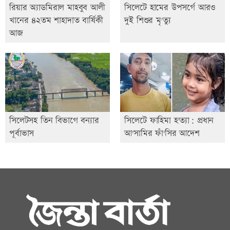
রিয়ার অ্যাডমিরাল মাহবুব আলী
সিলেটে হামের উপসর্গে আরও
খানের ৪২তম শাহাদাত বার্ষিকী
দুই শিশুর মৃ'ত্যু
আজ
সিলেটসহ তিন বিভাগে বন্যার
সিলেটে ফাহিমা হ'ত্যা: প্রধান
পূর্বাভাস
আ'সামির ফাঁ'সির আদেশ