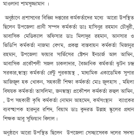
মাওলানা শামসুজ্জামান ।
অনুষ্ঠানে প্রশাসনের বিভিন্ন দপ্তরের কর্মকর্তাদের মধ্যে আরো উপস্থিত
ছিলেন উপজেলা প্রানী সম্পদ কর্মকর্তা ডাঃ হাসিনুর রহমান চৌধুরী,
আবাসিক মেডিক্যাল অফিসার ডাঃ মিলাদুর রহমান, আনসার ও
ভিডিপি কর্মকর্তা নাজমা বেগম, প্রকল্প বাস্তবায়ন কর্মকর্তা মিজানুর
রহমান, উপজেলা ফায়ার সার্ভিসের স্টেশন ইনচার্জ আল আমিন,
আবাসিক প্রকৌশলী সজল চাকলাদার, বৈজ্ঞানিক কর্মকর্তা ঝুটন চন্দ্র
সরকার,স্বাস্থ্য কর্মকর্তা রেন্টু পুরকায়স্থ , মাধ্যমিক একাডেমিক সুপার
আজিজুল হক খোকন, সহকারী শিক্ষা কর্মকর্তা মোঃ জুলহাস , মহিলা
বিষয়ক কর্মকর্তা তাসলিমা, জনস্বাস্থ্য প্রকৌশল কর্মকর্তা রুহুল আমিন,
, উপ সহকারী কৃষি কর্মকর্তা নোমান আহমেদ, কর্মসংস্থান ব্যাংকের
ব্যবস্হাপক হারুনুর রশিদ, বিয়াম ডাঃ কুদরত উল্লাহ স্কুলের প্রধান
শিক্ষক আবু সুফিয়ান বিলাল।
অনুষ্ঠানে আরো উপস্থিত ছিলেন উপজেলা সেচ্ছাসেবক দলের সদস্য