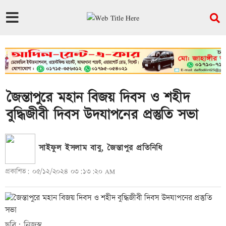
জৈন্তাপুরে মহান বিজয় দিবস ও শহীদ
বুদ্ধিজীবী দিবস উদযাপনের প্রস্তুতি সভা
সাইফুল ইসলাম বাবু, জৈন্তাপুর প্রতিনিধি
প্রকাশিত: ০৫/১২/২০২৪ ০৩:১৩:২০ AM
ছবি: নিজস্ব