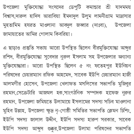
উপজেলা মুক্তিযোদ্ধা সংসদের ডেপুটি কমান্ডার শ্রী যাদমময়
বিশ্বাস,দারুল হাদিস আরাবিয়া ইমদাদুল উলুম লামনীগ্রাম মাদ্রাসার
মুহতামিম হযরত মাওলানা আবদুল জব্বার (দাঃবা), উপজেলা
জামায়াতের আমির গোলাম কিবরিয়া।
এ ছাড়াও প্রস্তুতি সভায় আরো উপস্থিত ছিলেন বীরমুক্তিযোদ্ধা আব্দুর
রশিদ, বীরমুক্তিযোদ্ধা সুবেদার নুরুল ইসলাম সহ উপজেলার অন্যান্য
মুক্তিযোদ্ধারা। আরো উপস্থিত ছিলেন ৫ নং ফতেহপুর ইউনিয়ন
পরিষদের চেয়ারম্যান রফিক আহমেদ, সাবেক ইউপি চেয়ারম্যান হাজী
আলমগীর হোসেন, উপজেলা খেলাফত মসলিসের সভাপতি মুজিবুর
রহমান,সেক্রেটারি আজমল হক,সাংগঠনিক সম্পাদক হাফেজ নুরুর
রহমান, উপজেলা জমিয়তে উলামায়ে ইসলামের সদস্য সচিব মাওলানা
মুহিব উল্লাহ, উপজেলা ক্ষুদ্র নৃ-গোষ্ঠী সমিতির সভাপতি ক্লেমন চিশিং,
ইউপি সদস্য জালাল উদ্দীন, ইউপি সদস্য হারুণ সরকার, সাবেক
ইউপি সদস্য আব্দুস শুক্কুর,উপজেলা উলামা পরিষদের সভাপতি