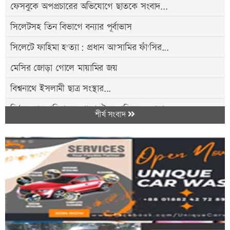
ফেসবুকে অপপ্রচারের অভিযোগে ছাতকে সংবাদ...
সিলেটসহ তিন বিভাগে বন্যার পূর্বাভাস
সিলেটে ফাহিমা হ'ত্যা: প্রধান আ'সামির ফাঁ'সির...
মেসির জোড়া গোলে মায়ামির জয়
বিশ্বনাথে ইসলামী ছাত্র সংস্থার...
নি/হত চার পরিবারের পাশে ঐক্য পরিষদ ও পূজা...
শীর্ষ সংবাদ
জগন্নাথপুরে বি/ক্ষোভ মি/ছিল ও প্র/তিবাদ সভা
ছাতকে জামায়াতের গণমি/ছিল
গোয়াইনঘাটে ১ লাখ ৭০ হাজার টাকার ভারতীয় এসকাফ...
অ/সুস্থ ব্যবসায়ী নেতা দিলওয়ার হোসেনকে দেখতে...