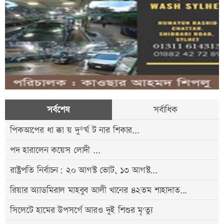
সর্বশেষ
সর্বাধিক
পিকআপের ধা ক্কা য় দু*র্ঘ ট নার শিকার...
পদ হারালেন কয়েস লোদী ​...
রাষ্ট্রপতি নির্বাচন: ২০ আগস্ট ভোট, ১৩ আগস্ট...
রিয়ার অ্যাডমিরাল মাহবুব আলী খানের ৪২তম শাহাদাত...
সিলেটে হামের উপসর্গে আরও দুই শিশুর মৃ'ত্যু