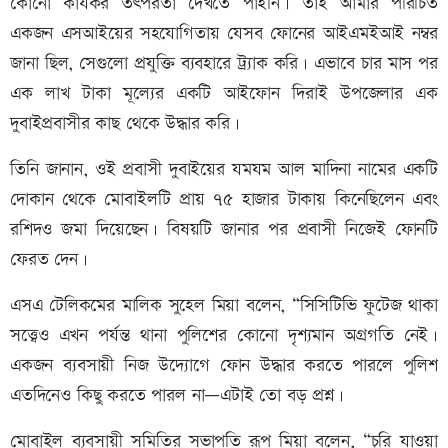
কোনো কার্যকর তৎপরতা দেখতে পাইনি। তাই আমার পরিচিত
একজন এসআইয়ের সহযোগিতায় যেসব ফোনের আইএমইআই নম্বর
জানা ছিল, সেগুলো প্রযুক্তি ব্যবহারে ট্র্যাক করি। এভাবে চার মাস পর
এক লাখ টাকা মূল্যের একটি আইফোন দিরাই উপজেলার এক
দুবাইপ্রবাসীর কাছ থেকে উদ্ধার করি।
তিনি জানান, ওই প্রবাসী দুবাইয়ের যমযম আল মাদিনা নামের একটি
দোকান থেকে মোবাইলটি প্রায় ৭৫ হাজার টাকায় কিনেছিলেন এবং
রশিদও জমা দিয়েছেন। বিষয়টি জানার পর প্রবাসী নিজেই ফোনটি
ফেরত দেন।
এসএ টেলিকমের মালিক সুহেল মিয়া বলেন, “সিসিটিভি ফুটেজ থাকা
সত্ত্বেও এখন পর্যন্ত থানা পুলিশের কোনো দৃশ্যমান অগ্রগতি নেই।
একজন ব্যবসায়ী নিজ উদ্যোগে ফোন উদ্ধার করতে পারলে পুলিশ
এতদিনেও কিছু করতে পারল না—এটাই তো বড় প্রশ্ন।
মোবাইল ব্যবসায়ী সমিতির সভাপতি রূপ মিয়া বলেন, “চুরি যাওয়া