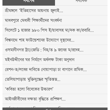
সর্বশেষ
সর্বাধিক
শ্রীমঙ্গলে ‘ইতিহাসের আয়নায় জুলাই...
মাধবপুরে মেধাবী শিক্ষার্থীদের সংবর্ধনা
সিলেটে ১ হাজার ৯৮০ পিস ই/য়াবাসহ মা/দক কা/রবারি...
বিশ্বনাথে শাহ ফাউন্ডেশনের উদ্যোগে দুস্থদের...
ওসমানীনগর ট্র্যা/জেডি: নিহ/ত ৯ জনের ম/রদেহ...
মইনউদ্দীনের ঘর নির্মাণে অর্ধলক্ষ টাকা অনুদান
রেশন-ত/লবের দাবিতে নোয়াপাড়া চা বাগানে শ্রমিক...
তেলিয়াপাড়ায় মুক্তিযুদ্ধের স্মৃতিস্তম্ভ...
‘কবিতা হলো বিবেকের উচ্চারণ’
আইনজীবীদের দক্ষতা বৃদ্ধিতে প্রশিক্ষণ...
শর্তসাপেক্ষে দেশে ফিরতে প্রস্তুত সাকিব, হবেন...