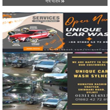
শীর্ষ সংবাদ
বন্ধুদের সাথে সিলেট থেকে বাড়ি ফেরা হলনা...
এমপিওভুক্ত অবসরপ্রাপ্ত শিক্ষক-কর্মচারীদের...
১৪ বছরের শিক্ষার্থীর গুলিতে নি হ ত স্কুলের...
কক্সবাজারে ৫০০ শয্যার মেডিকেল কলেজ হাসপাতালের...