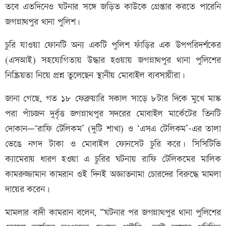
তবে এতদিনেও ঘটনার সঙ্গে জড়িত কাউকে গ্রেপ্তার করতে পারেনি
জগন্নাথপুর থানা পুলিশ।
চুরি যাওয়া ফোনটি অন্য একটি পুলিশ ফাঁড়ির এক উপপরিদর্শকের
(এসআই) সহযোগিতায় উদ্ধার হওয়ায় জগন্নাথপুর থানা পুলিশের
নিষ্ক্রিয়তা নিয়ে প্রশ্ন তুলেছেন স্থানীয় মোবাইল ব্যবসায়ীরা।
জানা গেছে, গত ১৮ ফেব্রুয়ারি সকাল সাড়ে ৮টার দিকে মুখে মাস্ক
পরা পাঁচজন দুর্বৃত্ত জগন্নাথপুর সদরের মোবাইল মার্কেটের তিনটি
দোকান—‘রাফি টেলিকম’ (দুটি শাখা) ও ‘এসএ টেলিকম’-এর তালা
ভেঙে নগদ টাকা ও মোবাইল ফোনসেট চুরি করে। সিসিটিভি
ক্যামেরায় ধারণ হওয়া এ চুরির ঘটনায় রাফি টেলিকমের মালিক
কামরুজ্জামান কামরান ওই দিনই অজ্ঞাতনামা চোরদের বিরুদ্ধে মামলা
দায়ের করেন।
মামলার বাদী কামরান বলেন, “ঘটনার পর জগন্নাথপুর থানা পুলিশের