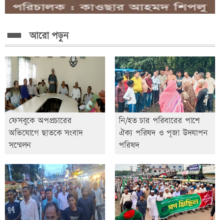
আরো পড়ুন
ফেসবুকে অপপ্রচারের
নি/হত চার পরিবারের পাশে
অভিযোগে ছাতকে সংবাদ
ঐক্য পরিষদ ও পূজা উদযাপন
সম্মেলন
পরিষদ