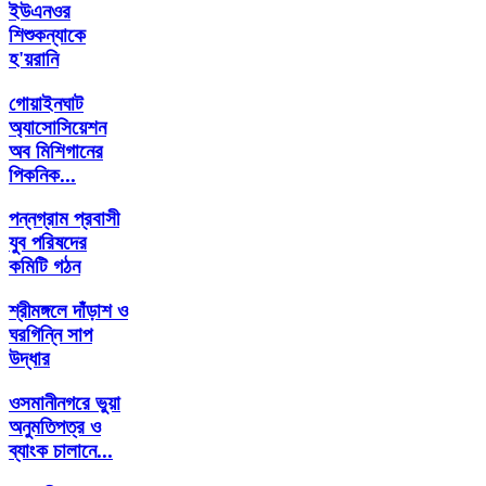
ইউএনওর
শিশুকন্যাকে
হ'য়রানি
গোয়াইনঘাট
অ্যাসোসিয়েশন
অব মিশিগানের
পিকনিক...
পন্নগ্রাম প্রবাসী
যুব পরিষদের
কমিটি গঠন
শ্রীমঙ্গলে দাঁড়াশ ও
ঘরগিন্নি সাপ
উদ্ধার
ওসমানীনগরে ভুয়া
অনুমতিপত্র ও
ব্যাংক চালানে...