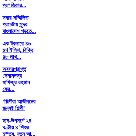
প্র*তিকার...
সবার সম্মিলিত
প্রচেষ্টায় সুন্দর
বাংলাদেশ গড়তে...
এক ট্রলারে ৪৬
মণ ইলিশ, বিক্রি
৪৮ লাখ...
অবসরপ্রাপ্ত
সেনাসদস্য
হাফিজুর রহমান
ফের...
‘শিল্পীরা আজীবনের
জন্যই শিল্পী’
হাম-উপসর্গে ২৪
ঘণ্টায় ৪ শিশুর
মৃ*ত্যু, নতুন আ...