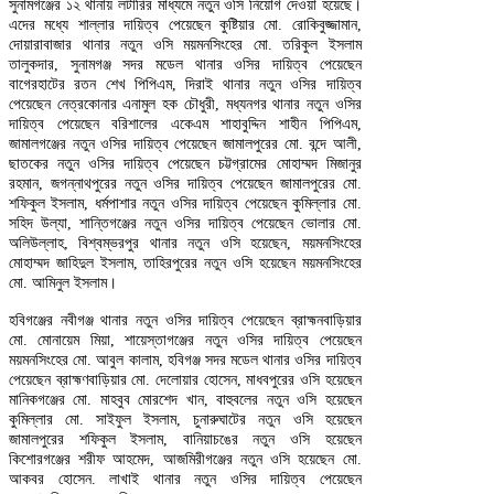
সুনামগঞ্জের ১২ থানায় লটারির মাধ্যমে নতুন ওসি নিয়োগ দেওয়া হয়েছে।
এদের মধ্যে শাল্লার দায়িত্ব পেয়েছেন কুষ্টিয়ার মো. রোকিবুজ্জামান,
দোয়ারাবাজার থানার নতুন ওসি ময়মনসিংহের মো. তরিকুল ইসলাম
তালুকদার, সুনামগঞ্জ সদর মডেল থানার ওসির দায়িত্ব পেয়েছেন
বাগেরহাটের রতন শেখ পিপিএম, দিরাই থানার নতুন ওসির দায়িত্ব
পেয়েছেন নেত্রকোনার এনামুল হক চৌধুরী, মধ্যনগর থানার নতুন ওসির
দায়িত্ব পেয়েছেন বরিশালের একেএম শাহাবুদ্দিন শাহীন পিপিএম,
জামালগঞ্জের নতুন ওসির দায়িত্ব পেয়েছেন জামালপুরের মো. বন্দে আলী,
ছাতকের নতুন ওসির দায়িত্ব পেয়েছেন চট্টগ্রামের মোহাম্মদ মিজানুর
রহমান, জগন্নাথপুরের নতুন ওসির দায়িত্ব পেয়েছেন জামালপুরের মো.
শফিকুল ইসলাম, ধর্মপাশার নতুন ওসির দায়িত্ব পেয়েছেন কুমিল্লার মো.
সহিদ উল্যা, শান্তিগঞ্জের নতুন ওসির দায়িত্ব পেয়েছেন ভোলার মো.
অলিউল্লাহ, বিশ্বম্ভরপুর থানার নতুন ওসি হয়েছেন, ময়মনসিংহের
মোহাম্মদ জাহিদুল ইসলাম, তাহিরপুরের নতুন ওসি হয়েছেন ময়মনসিংহের
মো. আমিনুল ইসলাম।
হবিগঞ্জের নবীগঞ্জ থানার নতুন ওসির দায়িত্ব পেয়েছেন ব্রাহ্মনবাড়িয়ার
মো. মোনায়েম মিয়া, শায়েস্তাগঞ্জের নতুন ওসির দায়িত্ব পেয়েছেন
ময়মনসিংহের মো. আবুল কালাম, হবিগঞ্জ সদর মডেল থানার ওসির দায়িত্ব
পেয়েছেন ব্রাহ্মণবাড়িয়ার মো. দেলোয়ার হোসেন, মাধবপুরের ওসি হয়েছেন
মানিকগঞ্জের মো. মাহবুব মোরশেদ খান, বাহুবলের নতুন ওসি হয়েছেন
কুমিল্লার মো. সাইফুল ইসলাম, চুনারুঘাটের নতুন ওসি হয়েছেন
জামালপুরের শফিকুল ইসলাম, বানিয়াচঙের নতুন ওসি হয়েছেন
কিশোরগঞ্জের শরীফ আহমেদ, আজমিরীগঞ্জের নতুন ওসি হয়েছেন মো.
আকবর হোসেন. লাখাই থানার নতুন ওসির দায়িত্ব পেয়েছেন