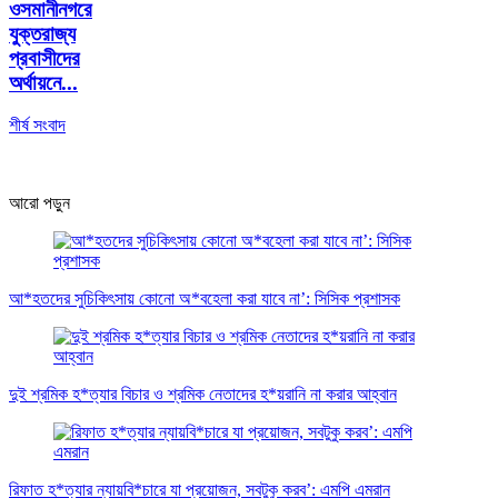
ওসমানীনগরে
যুক্তরাজ্য
প্রবাসীদের
অর্থায়নে...
শীর্ষ সংবাদ
আরো পড়ুন
আ*হতদের সুচিকিৎসায় কোনো অ*বহেলা করা যাবে না’: সিসিক প্রশাসক
দুই শ্রমিক হ*ত্যার বিচার ও শ্রমিক নেতাদের হ*য়রানি না করার আহ্বান
রিফাত হ*ত্যার ন্যায়বি*চারে যা প্রয়োজন, সবটুকু করব’: এমপি এমরান