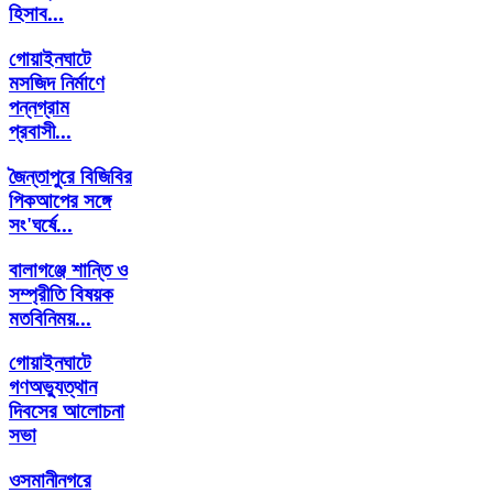
হিসাব...
গোয়াইনঘাটে
মসজিদ নির্মাণে
পন্নগ্রাম
প্রবাসী...
জৈন্তাপুরে বিজিবির
পিকআপের সঙ্গে
সং'ঘর্ষে...
বালাগঞ্জে শান্তি ও
সম্প্রীতি বিষয়ক
মতবিনিময়...
গোয়াইনঘাটে
গণঅভ্যুত্থান
দিবসের আলোচনা
সভা
ওসমানীনগরে