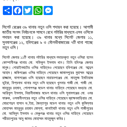
Share
Facebook
Twitter
WhatsApp
Messenger
সিলেট রেঞ্জের ৩৯ থানায় নতুন ওসি পদায়ন করা হয়েছে। আগামী
জাতীয় সংসদ নির্বাচনকে সামনে রেখে লটারির মাধ্যমে এসব ওসিকে
পদায়ন করা হয়েছে। ৩৯ থানার মধ্যে সিলেট জেলার ১১,
সুনমাগঞ্জের ১২, হবিগঞ্জের ৯ ও মৌলভীবাজারের ৭টি থানা পাচ্ছে
নতুন ওসি।
সিলেট জেলার ১১টি থানায় লটারির মাধ্যমে পদায়নকৃত নতুন ওসিরা হলেন
কোম্পানীগঞ্জ থানায় মো. সফিকুল ইসলাম খান। তিনি হবিগঞ্জ জেলার
মানুষ। গোয়াইনঘাটের ওসির দায়িত্বও পেয়েছেন হবিগঞ্জের মো. আব্দুল
আহাদ। জকিগঞ্জের ওসির দায়িত্ব পেয়েছেন জামালপুরের মুহাম্মদ আব্দুর
রাজ্জাক, বালাগঞ্জের ওসি হয়েছেন নারায়নগঞ্জের মো. মাহফুজ ইমতিয়াজ
ভুইয়া, বিশ্বনাথ থানার নতুন ওসি হয়েছেন খুলনার গাজী মো. গাজী মো.
মাহবুবুর রহমান, গোলাপগঞ্জ মডেল থানার দায়িত্ব পেয়েছেন বগুড়ার মো.
আরিফুল ইসলাম, বিয়ানীবাজার মডেল থানার ওসি সুনামগঞ্জের মো. ওমর
ফারুক, ওসমানীনগরের নতুন ওসির দায়িত্ব পেয়েছেন ব্রাহ্মনবাড়িয়ার মো.
মোরশেদুল হাসান ভ‚ইয়া, জৈন্তাপুর মডেল থানার নতুন ওসি কুমিল্লার
মোহাম্মদ মাহবুবুর রহমান মোল্লা, কানাইঘাট থানার নতুন ওসি গাজীপুরের
মো. আমিনুল ইসলাম ও ফেঞ্চুগঞ্জ থানার নতুন ওসির দায়িত্ব পেয়েছেন
শরীয়তপুরের আবু জাফর মোহাম্মদ মাহফুজুল কবির।