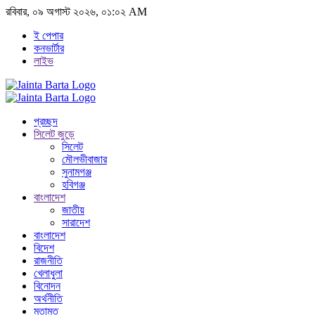
রবিবার, ০৯ অগাস্ট ২০২৬, ০১:০২ AM
ই পেপার
কনভার্টার
লাইভ
প্রচ্ছদ
সিলেট জুড়ে
সিলেট
মৌলভীবাজার
সুনামগঞ্জ
হবিগঞ্জ
বাংলাদেশ
জাতীয়
সারাদেশ
বাংলাদেশ
বিদেশ
রাজনীতি
খেলাধুলা
বিনোদন
অর্থনীতি
মতামত