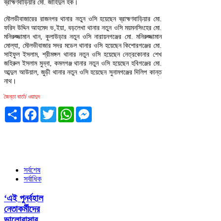
ব্রাহ্মণবাড়িয়ার মো. জাহিদুল হক।
মৌলভীবাজারের রাজনগর থানার নতুন ওসি হয়েছেন ব্রাহ্মণবাড়িয়ার মো.
ফরিদ উদ্দিন আহমেদ ভ‚ইয়া, বড়লেখা থানার নতুন ওসি ময়মনসিংহের মো.
মনিরুজ্জামান খান, কুলাউড়ার নতুন ওসি নারায়নগঞ্জের মো. মনিরুজ্জামান
মোল্যা, মৌলভীবাজার সদর মডেল থানার ওসি হয়েছেন কিশোরগঞ্জের মো.
সাইফুল ইসলাম, শ্রীমঙ্গল থানার নতুন ওসি হয়েছেন নেত্রকোনার শেখ
জহিরুল ইসলাম মুন্না, কমলগঞ্জ থানার নতুন ওসি হয়েছেন হবিগঞ্জের মো.
আব্দুল আউয়াল, জুড়ী থানার নতুন ওসি হয়েছেন সুনামগঞ্জের দিলিপ কান্ত
নাথ।
জৈন্তা বার্তা/ ওয়াদুদ
Share
Facebook
Twitter
WhatsApp
Messenger
সর্বশেষ
সর্বাধিক
‘এই পুনর্বহাল
নেতাকর্মীদের
ভালোবাসার...