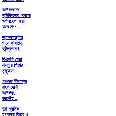
আ*হতদের
সুচিকিৎসায় কোনো
অ*বহেলা করা
যাবে না’:...
শ্রাবণসন্ধ্যায়
গানে-কবিতায়
রবীন্দ্রস্মরণ
বিএনপি নেতা
নান্নু'র পিতার
মৃত্যুতে...
পঞ্চগড় সীমান্তে
বাংলাদেশি
আ*টক,
ভারতীয়...
দুই শ্রমিক
হ*ত্যার বিচার ও