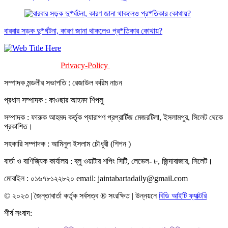
বারবার সড়ক দু*র্ঘটনা, কারণ জানা থাকলেও প্র*তিকার কোথায়?
Privacy-Policy
Terms-Of-Service
সম্পাদক মন্ডলীর সভাপতি : রেজাউল করিম নাচন
প্রধান সম্পাদক : কাওছার আহমদ শিপলু
সম্পাদক : ফারুক আহমদ কর্তৃক প্যারাগণ প্রপ্রার্টিজ মেজরটিলা, ইসলামপুর, সিলেট থেকে
প্রকাশিত।
সহকারি সম্পাদক : আমিনুল ইসলাম চৌধুরী (শিপন )
বার্তা ও বাণিজ্যিক কার্যালয় : ব্লু ওয়াটার শপিং সিটি, লেভেল- ৮, জিন্দাবাজার, সিলেট।
মোবাইল : ০১৬৭৮১২২৮২০ email: jaintabartadaily@gmail.com
© ২০২৩ | জৈন্তাবার্তা কর্তৃক সর্বসত্ব ® সংরক্ষিত | উন্নয়নে
বিডি আইটি ফ্যাক্টরি
শীর্ষ সংবাদ: