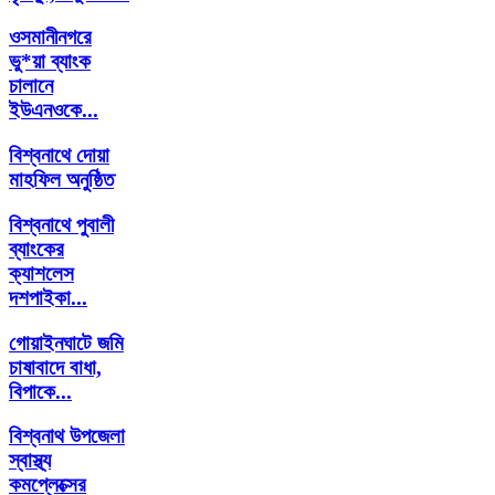
ওসমানীনগরে
ভু*য়া ব্যাংক
চালানে
ইউএনওকে...
বিশ্বনাথে দোয়া
মাহফিল অনুষ্ঠিত
বিশ্বনাথে পুবালী
ব্যাংকের
ক্যাশলেস
দশপাইকা...
গোয়াইনঘাটে জমি
চাষাবাদে বাধা,
বিপাকে...
বিশ্বনাথ উপজেলা
স্বাস্থ্য
কমপ্লেক্সের