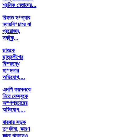
শ্রমিক নেতাদের...
রিফাত হ*ত্যার
ন্যায়বি*চারে যা
প্রয়োজন,
সবটুকু...
ছাতকে
ছাত্রলীগের
বি*রুদ্ধে
হা*মলার
অভিযোগ,...
এমপি ফয়সলকে
নিয়ে ফেসবুকে
অ*পপ্রচারের
অভিযোগ,...
বারবার সড়ক
দু*র্ঘটনা, কারণ
জানা থাকলেও