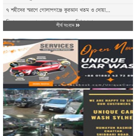
৭ শহীদের স্মরণে গোলাপগঞ্জে কুরআন খতম ও দোয়া...
বিমানবন্দরে সবার জন্য বাধ্যতামূলক নি/রাপত্তা...
শীর্ষ সংবাদ
সোনালী চেলা নদীতে অ/বৈধ বালু উ/ত্তোলন...
মানসম্মত শিক্ষার জন্য আধুনিক অবকাঠামোর বিকল্প...
সিলেটে শিশু ধর্ষণচেষ্টা ও হত্যা মামলায় প্রধান...
ছাত্রীকে ‍অশালীন প্রস্তাব ও ব্ল্যাকমেইল,...