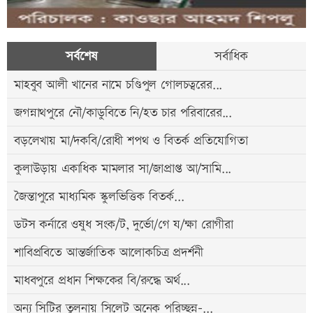
সর্বশেষ
সর্বাধিক
মাহবুব আলী খানের নামে চণ্ডিপুল গোলচত্বরের...
জগন্নাথপুরে নৌ/কাডুবিতে নি/হত চার পরিবারের...
বড়লেখায় মা/দকবি/রোধী শপথ ও বিতর্ক প্রতিযোগিতা
কুলাউড়ায় একাধিক মামলার সা/জাপ্রাপ্ত আ/সামি...
জৈন্তাপুরে মাধ্যমিক স্কুলভিত্তিক বিতর্ক...
ডটস কর্নারে ওষুধ সংক/ট, দুর্ভো/গে য/ক্ষা রোগীরা
শাবিপ্রবিতে আন্তর্জাতিক আলোকচিত্র প্রদর্শনী
মাধবপুরে প্রধান শিক্ষকের বি/রুদ্ধে অর্থ...
অন্য সিটির তুলনায় সিলেট অনেক পরিচ্ছন্ন-...