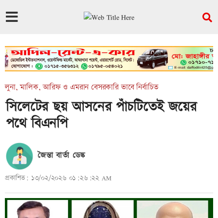
লুনা, মালিক, আরিফ ও এমরান বেসরকারি ভাবে নির্বাচিত
সিলেটের ছয় আসনের পাঁচটিতেই জয়ের
পথে বিএনপি
জৈন্তা বার্তা ডেস্ক
প্রকাশিত: ১৩/০২/২০২৬ ০১:২৬:২২ AM