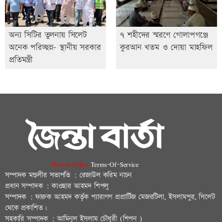
অন্য সিটির তুলনায় সিলেট
৭ শহীদের স্মরণে গোলাপগঞ্জে
অনেক পরিচ্ছন্ন- স্থানীয় সরকার
কুরআন খতম ও দোয়া মাহফিল
প্রতিমন্ত্রী
Privacy-Policy
Terms-Of-Service
সম্পাদক মন্ডলীর সভাপতি : রেজাউল করিম নাচন
প্রধান সম্পাদক : কাওছার আহমদ শিপলু
সম্পাদক : ফারুক আহমদ কর্তৃক প্যারাগণ প্রপ্রার্টিজ মেজরটিলা, ইসলামপুর, সিলেট
থেকে প্রকাশিত।
সহকারি সম্পাদক : আমিনুল ইসলাম চৌধুরী (শিপন )