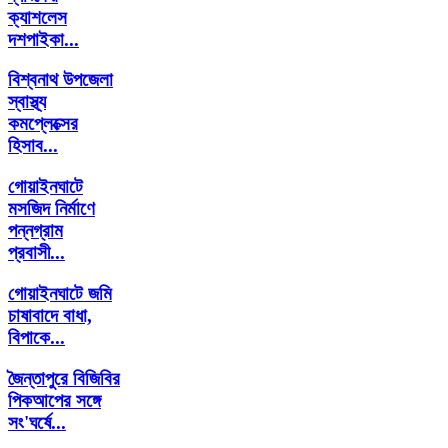
ক্যাশলেস
দশপাইকা...
বিশ্বনাথ উপজেলা
স্বাস্থ্য
কমপ্লেক্সের
হিসাব...
গোয়াইনঘাটে
মসজিদ নির্মাণে
পন্নগ্রাম
প্রবাসী...
গোয়াইনঘাটে জমি
চাষাবাদে বাধা,
বিপাকে...
জৈন্তাপুরে বিজিবির
পিকআপের সঙ্গে
সং'ঘর্ষে...