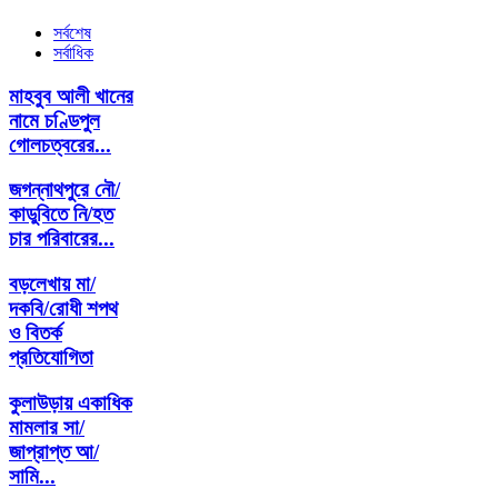
সর্বশেষ
সর্বাধিক
মাহবুব আলী খানের
নামে চণ্ডিপুল
গোলচত্বরের...
জগন্নাথপুরে নৌ/
কাডুবিতে নি/হত
চার পরিবারের...
বড়লেখায় মা/
দকবি/রোধী শপথ
ও বিতর্ক
প্রতিযোগিতা
কুলাউড়ায় একাধিক
মামলার সা/
জাপ্রাপ্ত আ/
সামি...