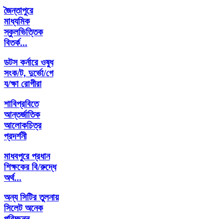
জৈন্তাপুরে
মাধ্যমিক
স্কুলভিত্তিক
বিতর্ক...
ডটস কর্নারে ওষুধ
সংক/ট, দুর্ভো/গে
য/ক্ষা রোগীরা
শাবিপ্রবিতে
আন্তর্জাতিক
আলোকচিত্র
প্রদর্শনী
মাধবপুরে প্রধান
শিক্ষকের বি/রুদ্ধে
অর্থ...
অন্য সিটির তুলনায়
সিলেট অনেক
পরিচ্ছন্ন-...