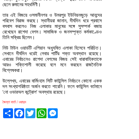
ছেলে রুমানের সহধর্মিণী।
তার এই বিজয়ে ওসমানীনগর ও উমরপুর ইউনিয়নজুড়ে আনন্দের
পরিবেশ বিরাজ করছে। স্থানীয়রা জানান, দীর্ঘদিন ধরে প্রবাসে
বসবাস করলেও নিজ এলাকার মানুষের সঙ্গে সুসম্পর্ক বজায়
রেখেছেন রাশেদা বেগম। সামাজিক ও জনসম্পৃক্ত কর্মকাণ্ডেও
তিনি সক্রিয় ছিলেন।
নিউ টাউন ওয়ার্ডটি এশিয়ান অধ্যুষিত এলাকা হিসেবে পরিচিত।
সেখানে দীর্ঘদিন ধরেই লেবার পার্টির শক্ত অবস্থান রয়েছে।
এবারের নির্বাচনেও রাশেদা বেগমের বিজয় সেই ধারাবাহিকতাকে
আরও শক্তিশালী করেছে বলে মনে করছেন রাজনৈতিক
বিশ্লেষকরা।
উল্লেখ্য, এবারের বার্মিংহাম সিটি কাউন্সিল নির্বাচনে কোনো একক
দল সংখ্যাগরিষ্ঠতা অর্জন করতে পারেনি। ফলে কাউন্সিল বর্তমানে
'নো ওভারঅল কন্ট্রোল' অবস্থায় রয়েছে।
জৈন্তা বার্তা / ওয়াদুদ
Share
Facebook
Twitter
WhatsApp
Messenger