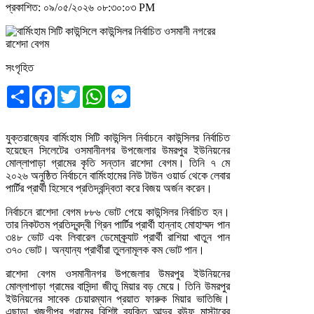
প্রকাশিত: ০৯/০৫/২০২৬ ০৮:৩০:০৩ PM
সংগৃহিত
Share
Facebook
Twitter
WhatsApp
Messenger
যুক্তরাজ্যের বার্মিংহাম সিটি কাউন্সিল নির্বাচনে কাউন্সিলর নির্বাচিত
হয়েছেন সিলেটের ওসমানীনগর উপজেলার উমরপুর ইউনিয়নের
মোল্লাপাড়া গ্রামের কৃতি সন্তান রাশেদা বেগম। তিনি ৭ মে
২০২৬ অনুষ্ঠিত নির্বাচনে বার্মিংহামের নিউ টাউন ওয়ার্ড থেকে লেবার
পার্টির প্রার্থী হিসেবে প্রতিদ্বন্দ্বিতা করে বিজয় অর্জন করেন।
নির্বাচনে রাশেদা বেগম ৮৮৬ ভোট পেয়ে কাউন্সিলর নির্বাচিত হন।
তার নিকটতম প্রতিদ্বন্দ্বী গ্রিন পার্টির প্রার্থী হান্নাহ মোহাম্মদ পান
৩৪৮ ভোট এবং লিবারেল ডেমোক্র্যাট প্রার্থী রাশিয়া খাতুন পান
৩৭০ ভোট। অন্যান্য প্রার্থীরা তুলনামূলক কম ভোট পান।
রাশেদা বেগম ওসমানীনগর উপজেলার উমরপুর ইউনিয়নের
মোল্লাপাড়া গ্রামের বাসিন্দা জীতু মিয়ার বড় মেয়ে। তিনি উমরপুর
ইউনিয়নের সাবেক চেয়ারম্যান প্রয়াত ফারুক মিয়ার ভাতিজি।
এছাড়া খুজগীপুর গ্রামের বিশিষ্ট ব্যক্তি আব্দুর রউফ মাস্টারের