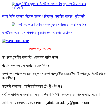
অন্য সিটির তুলনায় সিলেট অনেক পরিচ্ছন্ন- স্থানীয় সরকার প্রতিমন্ত্রী
৭ শহীদের স্মরণে গোলাপগঞ্জে কুরআন খতম ও দোয়া মাহফিল
Privacy-Policy
Terms-Of-Service
সম্পাদক মন্ডলীর সভাপতি : রেজাউল করিম নাচন
প্রধান সম্পাদক : কাওছার আহমদ শিপলু
সম্পাদক : ফারুক আহমদ কর্তৃক প্যারাগণ প্রপ্রার্টিজ মেজরটিলা, ইসলামপুর, সিলেট থেকে
প্রকাশিত।
সহকারি সম্পাদক : আমিনুল ইসলাম চৌধুরী (শিপন )
বার্তা ও বাণিজ্যিক কার্যালয় : ব্লু ওয়াটার শপিং সিটি, লেভেল- ৮, জিন্দাবাজার, সিলেট।
মোবাইল : ০১৬৭৮১২২৮২০ email: jaintabartadaily@gmail.com