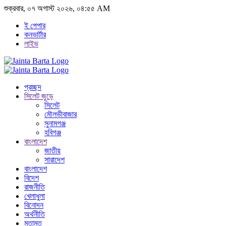
শুক্রবার, ০৭ অগাস্ট ২০২৬, ০৪:৫৫ AM
ই পেপার
কনভার্টার
লাইভ
প্রচ্ছদ
সিলেট জুড়ে
সিলেট
মৌলভীবাজার
সুনামগঞ্জ
হবিগঞ্জ
বাংলাদেশ
জাতীয়
সারাদেশ
বাংলাদেশ
বিদেশ
রাজনীতি
খেলাধুলা
বিনোদন
অর্থনীতি
মতামত