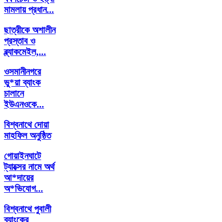
মামলায় প্রধান...
ছাত্রীকে ‍অশালীন
প্রস্তাব ও
ব্ল্যাকমেইল,...
ওসমানীনগরে
ভু*য়া ব্যাংক
চালানে
ইউএনওকে...
বিশ্বনাথে দোয়া
মাহফিল অনুষ্ঠিত
গোয়াইনঘাটে
ট্যাক্সের নামে অর্থ
আ*দায়ের
অ*ভিযোগ...
বিশ্বনাথে পুবালী
ব্যাংকের