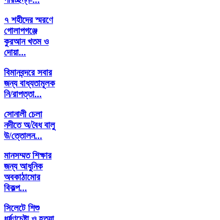
৭ শহীদের স্মরণে
গোলাপগঞ্জে
কুরআন খতম ও
দোয়া...
বিমানবন্দরে সবার
জন্য বাধ্যতামূলক
নি/রাপত্তা...
সোনালী চেলা
নদীতে অ/বৈধ বালু
উ/ত্তোলন...
মানসম্মত শিক্ষার
জন্য আধুনিক
অবকাঠামোর
বিকল্প...
সিলেটে শিশু
ধর্ষণচেষ্টা ও হত্যা