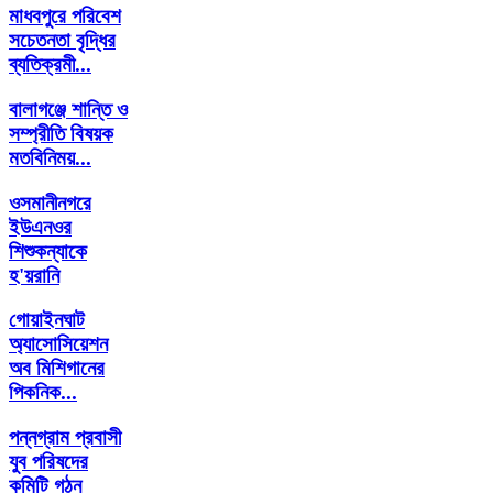
মাধবপুরে পরিবেশ
সচেতনতা বৃদ্ধির
ব্যতিক্রমী...
বালাগঞ্জে শান্তি ও
সম্প্রীতি বিষয়ক
মতবিনিময়...
ওসমানীনগরে
ইউএনওর
শিশুকন্যাকে
হ'য়রানি
গোয়াইনঘাট
অ্যাসোসিয়েশন
অব মিশিগানের
পিকনিক...
পন্নগ্রাম প্রবাসী
যুব পরিষদের
কমিটি গঠন