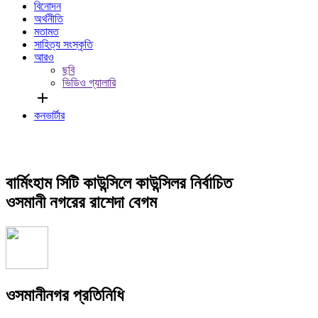
বিনোদন
অর্থনীতি
মতামত
সাহিত্য সংস্কৃতি
আরও
ছবি
ভিডিও গ্যালারি
add
কনভার্টার
বার্মিংহাম সিটি কাউন্সিলে কাউন্সিলর নির্বাচিত
ওসমানী নগরের রাশেদা বেগম
ওসমানীনগর প্রতিনিধি