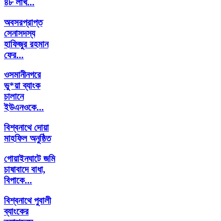
৪৮ লাখ...
অবসরপ্রাপ্ত
সেনাসদস্য
হাফিজুর রহমান
ফের...
ওসমানীনগরে
ভু*য়া ব্যাংক
চালানে
ইউএনওকে...
বিশ্বনাথে দোয়া
মাহফিল অনুষ্ঠিত
গোয়াইনঘাটে জমি
চাষাবাদে বাধা,
বিপাকে...
বিশ্বনাথে পুবালী
ব্যাংকের