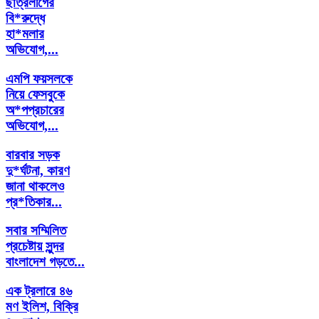
ছাত্রলীগের
বি*রুদ্ধে
হা*মলার
অভিযোগ,...
এমপি ফয়সলকে
নিয়ে ফেসবুকে
অ*পপ্রচারের
অভিযোগ,...
বারবার সড়ক
দু*র্ঘটনা, কারণ
জানা থাকলেও
প্র*তিকার...
সবার সম্মিলিত
প্রচেষ্টায় সুন্দর
বাংলাদেশ গড়তে...
এক ট্রলারে ৪৬
মণ ইলিশ, বিক্রি