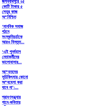
জগন্নাথপুরে ২৫
কোটি টাকার ৫
সেতুর কাজ
অ*নিশ্চিত
‘মানবিক সমাজ
গঠনে
সংস্কৃতিচর্চাকে
আরও বিস্তৃত...
‘এই পুনর্বহাল
নেতাকর্মীদের
ভালোবাসার...
আ*হতদের
সুচিকিৎসায় কোনো
অ*বহেলা করা
যাবে না’:...
শ্রাবণসন্ধ্যায়
গানে-কবিতায়