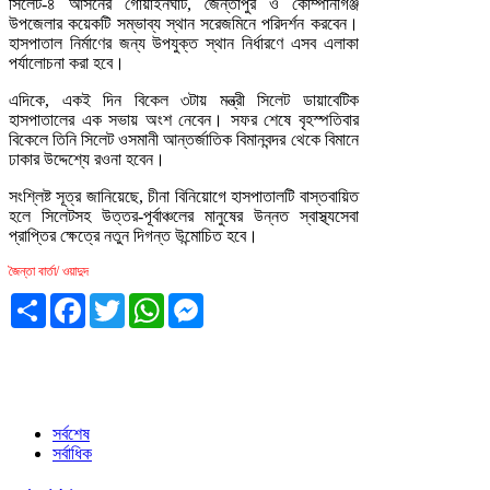
সিলেট-৪ আসনের গোয়াইনঘাট, জৈন্তাপুর ও কোম্পানীগঞ্জ
উপজেলার কয়েকটি সম্ভাব্য স্থান সরেজমিনে পরিদর্শন করবেন।
হাসপাতাল নির্মাণের জন্য উপযুক্ত স্থান নির্ধারণে এসব এলাকা
পর্যালোচনা করা হবে।
এদিকে, একই দিন বিকেল ৩টায় মন্ত্রী সিলেট ডায়াবেটিক
হাসপাতালের এক সভায় অংশ নেবেন। সফর শেষে বৃহস্পতিবার
বিকেলে তিনি সিলেট ওসমানী আন্তর্জাতিক বিমানবন্দর থেকে বিমানে
ঢাকার উদ্দেশ্যে রওনা হবেন।
সংশ্লিষ্ট সূত্র জানিয়েছে, চীনা বিনিয়োগে হাসপাতালটি বাস্তবায়িত
হলে সিলেটসহ উত্তর-পূর্বাঞ্চলের মানুষের উন্নত স্বাস্থ্যসেবা
প্রাপ্তির ক্ষেত্রে নতুন দিগন্ত উন্মোচিত হবে।
জৈন্তা বার্তা/ ওয়াদুদ
Share
Facebook
Twitter
WhatsApp
Messenger
সর্বশেষ
সর্বাধিক