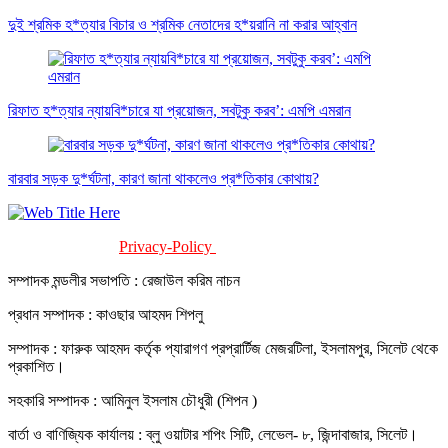
দুই শ্রমিক হ*ত্যার বিচার ও শ্রমিক নেতাদের হ*য়রানি না করার আহ্বান
রিফাত হ*ত্যার ন্যায়বি*চারে যা প্রয়োজন, সবটুকু করব’: এমপি এমরান
বারবার সড়ক দু*র্ঘটনা, কারণ জানা থাকলেও প্র*তিকার কোথায়?
Privacy-Policy
Terms-Of-Service
সম্পাদক মন্ডলীর সভাপতি : রেজাউল করিম নাচন
প্রধান সম্পাদক : কাওছার আহমদ শিপলু
সম্পাদক : ফারুক আহমদ কর্তৃক প্যারাগণ প্রপ্রার্টিজ মেজরটিলা, ইসলামপুর, সিলেট থেকে
প্রকাশিত।
সহকারি সম্পাদক : আমিনুল ইসলাম চৌধুরী (শিপন )
বার্তা ও বাণিজ্যিক কার্যালয় : ব্লু ওয়াটার শপিং সিটি, লেভেল- ৮, জিন্দাবাজার, সিলেট।