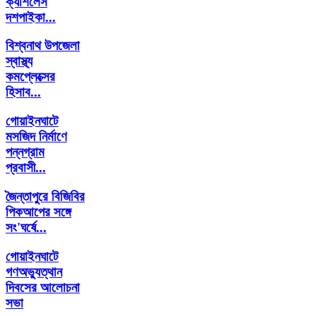
ক্যাশলেস
দশপাইকা...
বিশ্বনাথ উপজেলা
স্বাস্থ্য
কমপ্লেক্সের
হিসাব...
গোয়াইনঘাটে
মসজিদ নির্মাণে
পন্নগ্রাম
প্রবাসী...
জৈন্তাপুরে বিজিবির
পিকআপের সঙ্গে
সং'ঘর্ষে...
গোয়াইনঘাটে
গণঅভ্যুত্থান
দিবসের আলোচনা
সভা