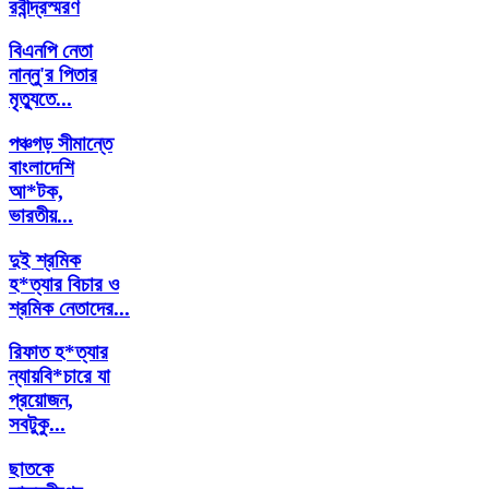
রবীন্দ্রস্মরণ
বিএনপি নেতা
নান্নু'র পিতার
মৃত্যুতে...
পঞ্চগড় সীমান্তে
বাংলাদেশি
আ*টক,
ভারতীয়...
দুই শ্রমিক
হ*ত্যার বিচার ও
শ্রমিক নেতাদের...
রিফাত হ*ত্যার
ন্যায়বি*চারে যা
প্রয়োজন,
সবটুকু...
ছাতকে