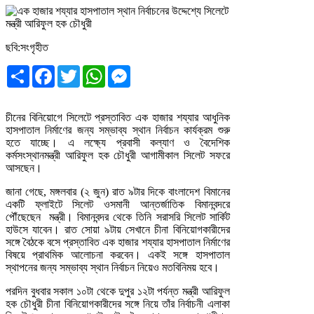
ছবি:সংগৃহীত
Share
Facebook
Twitter
WhatsApp
Messenger
চীনের বিনিয়োগে সিলেটে প্রস্তাবিত এক হাজার শয্যার আধুনিক
হাসপাতাল নির্মাণের জন্য সম্ভাব্য স্থান নির্বাচন কার্যক্রম শুরু
হতে যাচ্ছে। এ লক্ষ্যে প্রবাসী কল্যাণ ও বৈদেশিক
কর্মসংস্থানমন্ত্রী আরিফুল হক চৌধুরী আগামীকাল সিলেট সফরে
আসছেন।
জানা গেছে, মঙ্গলবার (২ জুন) রাত ৯টার দিকে বাংলাদেশ বিমানের
একটি ফ্লাইটে সিলেট ওসমানী আন্তর্জাতিক বিমানবন্দরে
পৌঁছেছেন মন্ত্রী। বিমানবন্দর থেকে তিনি সরাসরি সিলেট সার্কিট
হাউসে যাবেন। রাত সোয়া ৯টায় সেখানে চীনা বিনিয়োগকারীদের
সঙ্গে বৈঠকে বসে প্রস্তাবিত এক হাজার শয্যার হাসপাতাল নির্মাণের
বিষয়ে প্রাথমিক আলোচনা করবেন। একই সঙ্গে হাসপাতাল
স্থাপনের জন্য সম্ভাব্য স্থান নির্বাচন নিয়েও মতবিনিময় হবে।
পরদিন বুধবার সকাল ১০টা থেকে দুপুর ১২টা পর্যন্ত মন্ত্রী আরিফুল
হক চৌধুরী চীনা বিনিয়োগকারীদের সঙ্গে নিয়ে তাঁর নির্বাচনী এলাকা