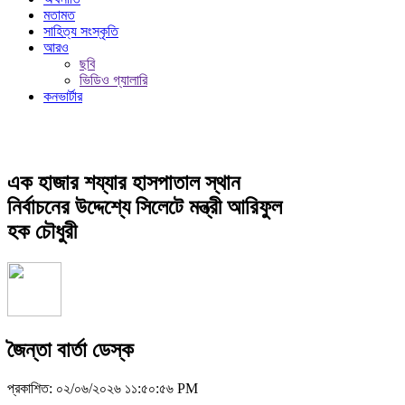
মতামত
সাহিত্য সংস্কৃতি
আরও
ছবি
ভিডিও গ্যালারি
কনভার্টার
এক হাজার শয্যার হাসপাতাল স্থান
নির্বাচনের উদ্দেশ্যে সিলেটে মন্ত্রী আরিফুল
হক চৌধুরী
জৈন্তা বার্তা ডেস্ক
প্রকাশিত: ০২/০৬/২০২৬ ১১:৫০:৫৬ PM