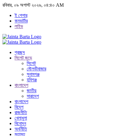
রবিবার, ০৯ অগাস্ট ২০২৬, ০৪:৪০ AM
ই পেপার
কনভার্টার
লাইভ
প্রচ্ছদ
সিলেট জুড়ে
সিলেট
মৌলভীবাজার
সুনামগঞ্জ
হবিগঞ্জ
বাংলাদেশ
জাতীয়
সারাদেশ
বাংলাদেশ
বিদেশ
রাজনীতি
খেলাধুলা
বিনোদন
অর্থনীতি
মতামত