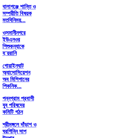
বালাগঞ্জে শান্তি ও
সম্প্রীতি বিষয়ক
মতবিনিময়...
ওসমানীনগরে
ইউএনওর
শিশুকন্যাকে
হ'য়রানি
গোয়াইনঘাট
অ্যাসোসিয়েশন
অব মিশিগানের
পিকনিক...
পন্নগ্রাম প্রবাসী
যুব পরিষদের
কমিটি গঠন
শ্রীমঙ্গলে দাঁড়াশ ও
ঘরগিন্নি সাপ