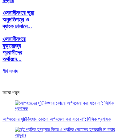
উদ্ধার
ওসমানীনগরে ভুয়া
অনুমতিপত্র ও
ব্যাংক চালানে...
ওসমানীনগরে
যুক্তরাজ্য
প্রবাসীদের
অর্থায়নে...
শীর্ষ সংবাদ
আরো পড়ুন
আ*হতদের সুচিকিৎসায় কোনো অ*বহেলা করা যাবে না’: সিসিক প্রশাসক