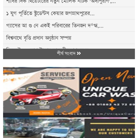
শাবির দিক থিয়েটারের নতুন মৌলিক নাটক 'অদ্যপুরাণ',...
১ যুগ পূর্তিতে স্টুডেন্টস কেয়ার জগন্নাথপুরের...
গ্যাসের আ গু নে একই পরিবারের তিনজন দ*গ্ধ,...
বিশ্বনাথে বৃত্তি প্রদান অনুষ্ঠান সম্পন্ন
সিলেটে ৪৭ লাখ টাকার ভা'রতীয় পণ্য জ'ব্দ
শীর্ষ সংবাদ
শেখ হাসিনার বক্তব্য ঘিরে ফের উত্তপ্ত...
সড়কযো'দ্ধাদের সাফল্য: নিসচা শ্রীমঙ্গল পেল...
কোম্পানীগঞ্জে সংবাদকর্মীর ওপর হা'মলা
আগামী পাঁচ দিন সিলেটে বৃষ্টির আভাস