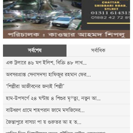
সর্বশেষ
সর্বাধিক
এক ট্রলারে ৪৬ মণ ইলিশ, বিক্রি ৪৮ লাখ...
অবসরপ্রাপ্ত সেনাসদস্য হাফিজুর রহমান ফের...
‘শিল্পীরা আজীবনের জন্যই শিল্পী’
হাম-উপসর্গে ২৪ ঘণ্টায় ৪ শিশুর মৃ*ত্যু, নতুন আ...
বাউধরণ গ্রামে শাহপরান জামে মসজিদের...
জৈন্তাপুরে বাসচা পা য় গুরুতর আ হ ত...