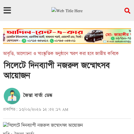
আবৃত্তি, আলোচনা ও সাংস্কৃতিক অনুষ্ঠানে স্মরণ করা হবে জাতীয় কবিকে
সিলেটে দিনব্যাপী নজরুল জন্মোৎসব
আয়োজন
জৈন্তা বার্তা ডেস্ক
প্রকাশিত: ১৩/০৬/২০২৬ ১২:৫২:১৭ AM