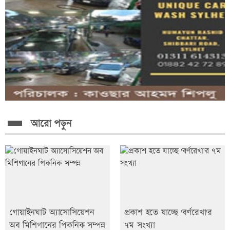
আরো পড়ুন
গোয়াইনঘাট অ্যাসোসিয়েশন
প্রকাশ হতে যাচ্ছে 'বর্ণরেখা'র
অব মিশিগানের পিকনিক সম্পন্ন
৭ম সংখ্যা