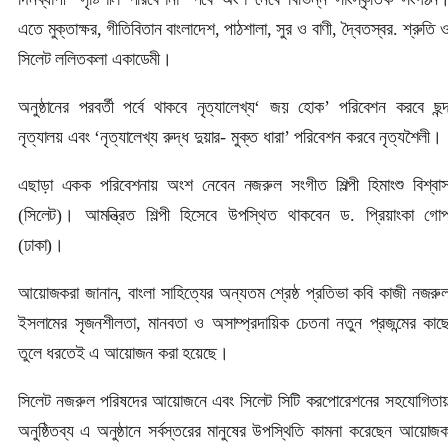
এতে মুক্তাক্ষর, গীতিবিতান বাংলাদেশ, পাঠশালা, সুর ও বাণী, দ্বৈতস্বর. শ্রুতি 
সিলেট ললিতকলা একাডেমী।
অনুষ্ঠানের পরবর্তী পর্বে থাকবে নৃত্যালেখ্য‘ জয় হোক’ পরিবেশন করবে ছন্
নৃত্যালয় এবং ‘নৃত্যালেখ্য রুদ্ধ দুয়ার- মুক্ত ধারা’ পরিবেশন করবে নৃত্যশৈলী।
এছাড়া একক পরিবেশনায় অংশ নেবেন নজরুল সংগীত শিল্পী হিমাংশু বিশ্বা
(সিলেট)। আমন্ত্রিত শিল্পী হিসেবে উপস্থিত থাকবেন ড. প্রিয়াংকা গো
(ঢাকা)।
আয়োজকরা জানান, বাংলা সাহিত্যের অন্যতম শ্রেষ্ঠ প্রতিভা কবি কাজী নজরু
ইসলামের সৃজনশীলতা, মানবতা ও অসাম্প্রদায়িক চেতনা নতুন প্রজন্মের কাছ
তুলে ধরতেই এ আয়োজন করা হয়েছে।
সিলেট নজরুল পরিষদের আয়োজনে এবং সিলেট সিটি করপোরেশনের সহযোগিতা
অনুষ্ঠিতব্য এ অনুষ্ঠানে সর্বস্তরের মানুষের উপস্থিতি কামনা করেছেন আয়োজ