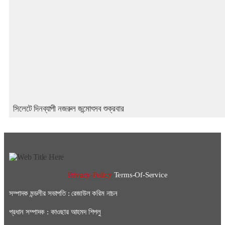
সিলেটে দিনব্যাপী নজরুল জন্মোৎসব শুক্রবার
Privacy-Policy
Terms-Of-Service
সম্পাদক মন্ডলীর সভাপতি : রেজাউল করিম নাচন
প্রধান সম্পাদক : কাওছার আহমদ শিপলু