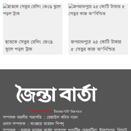
ছাতকে সেতুর রেলিং ভে'ঙে
জগন্নাথপুরে ২৫ কোটি টাকার
ঝুলে পড়ল ট্রাক
৫ সেতুর কাজ অ*নিশ্চিত
Privacy-Policy
Terms-Of-Service
সম্পাদক মন্ডলীর সভাপতি : রেজাউল করিম নাচন
প্রধান সম্পাদক : কাওছার আহমদ শিপলু
সম্পাদক : ফারুক আহমদ কর্তৃক প্যারাগণ প্রপ্রার্টিজ মেজরটিলা, ইসলামপুর, সিলেট