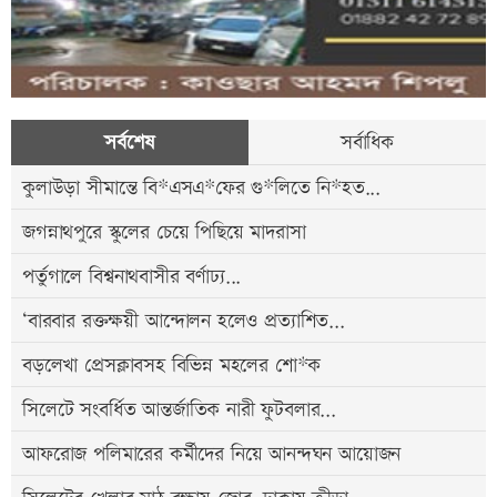
সর্বশেষ
সর্বাধিক
কুলাউড়া সীমান্তে বি*এসএ*ফের গু*লিতে নি*হত...
জগন্নাথপুরে স্কুলের চেয়ে পিছিয়ে মাদরাসা
পর্তুগালে বিশ্বনাথবাসীর বর্ণাঢ্য...
‘বারবার রক্তক্ষয়ী আন্দোলন হলেও প্রত্যাশিত...
বড়লেখা প্রেসক্লাবসহ বিভিন্ন মহলের শো*ক
সিলেটে সংবর্ধিত আন্তর্জাতিক নারী ফুটবলার...
আফরোজ পলিমারের কর্মীদের নিয়ে আনন্দঘন আয়োজন