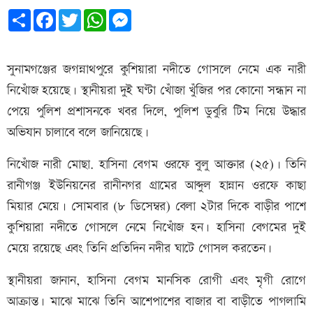
Share
Facebook
Twitter
WhatsApp
Messenger
সুনামগঞ্জের জগন্নাথপুরে কুশিয়ারা নদীতে গোসলে নেমে এক নারী
নিখোঁজ হয়েছে। স্থানীয়রা দুই ঘণ্টা খোঁজা খুঁজির পর কোনো সন্ধান না
পেয়ে পুলিশ প্রশাসনকে খবর দিলে, পুলিশ ডুবুরি টিম নিয়ে উদ্ধার
অভিযান চালাবে বলে জানিয়েছে।
নিখোঁজ নারী মোছা. হাসিনা বেগম ওরফে বুলু আক্তার (২৫)। তিনি
রানীগঞ্জ ইউনিয়নের রানীনগর গ্রামের আব্দুল হান্নান ওরফে কাছা
মিয়ার মেয়ে। সোমবার (৮ ডিসেম্বর) বেলা ২টার দিকে বাড়ীর পাশে
কুশিয়ারা নদীতে গোসলে নেমে নিখোঁজ হন। হাসিনা বেগমের দুই
মেয়ে রয়েছে এবং তিনি প্রতিদিন নদীর ঘাটে গোসল করতেন।
স্থানীয়রা জানান, হাসিনা বেগম মানসিক রোগী এবং মৃগী রোগে
আক্রান্ত। মাঝে মাঝে তিনি আশেপাশের বাজার বা বাড়ীতে পাগলামি