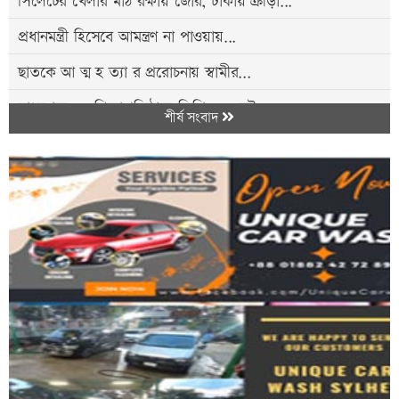
সিলেটের খেলার মাঠ রক্ষায় জোর, ঢাকায় ক্রীড়া...
প্রধানমন্ত্রী হিসেবে আমন্ত্রণ না পাওয়ায়...
ছাতকে আ ত্ম হ ত্যা র প্ররোচনায় স্বামীর...
মাধবপুরে ১২ শিক্ষাপ্রতিষ্ঠানে জিপিএ-৫ নেই
শীর্ষ সংবাদ
বিশ্বনাথে প্রগতি উচ্চ বিদ্যালয়ের প্রধান...
সড়কের পাশে দাঁড়ানো রডবোঝাই ট্রা*কে...
জৈন্তাপুরে গলায় ফাঁ*স দিয়ে যুবকের আ ত্ম হ...
তারেক রহমানের সঙ্গে দীনেশ ত্রিবেদীর বৈঠক,...