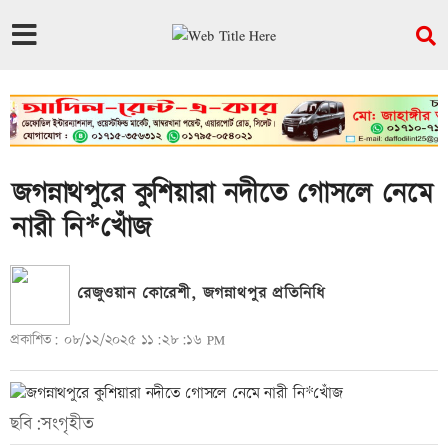
জগন্নাথপুরে কুশিয়ারা নদীতে গোসলে নেমে
নারী নি*খোঁজ
রেজুওয়ান কোরেশী, জগন্নাথপুর প্রতিনিধি
প্রকাশিত: ০৮/১২/২০২৫ ১১:২৮:১৬ PM
ছবি:সংগৃহীত