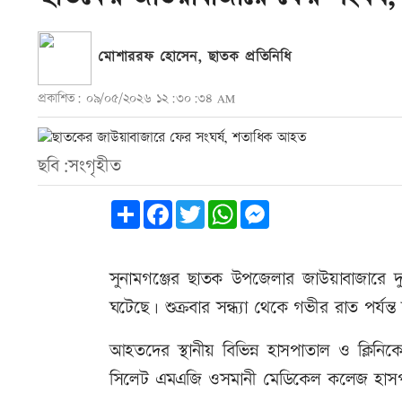
মোশাররফ হোসেন, ছাতক প্রতিনিধি
প্রকাশিত: ০৯/০৫/২০২৬ ১২:৩০:৩৪ AM
ছবি:সংগৃহীত
Share
Facebook
Twitter
WhatsApp
Messenger
সুনামগঞ্জের ছাতক উপজেলার জাউয়াবাজারে দ
ঘটেছে। শুক্রবার সন্ধ্যা থেকে গভীর রাত পর্যন
আহতদের স্থানীয় বিভিন্ন হাসপাতাল ও ক্লি
সিলেট এমএজি ওসমানী মেডিকেল কলেজ হাসপা