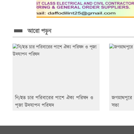
আরো পড়ুন
নি/হত চার পরিবারের পাশে ঐক্য পরিষদ ও
জগন্নাথপুরে
পূজা উদযাপন পরিষদ
সভা