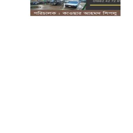
সিলেটে ফাহিমা হ'ত্যা: প্রধান আ'সামির
ফাঁ'সির...