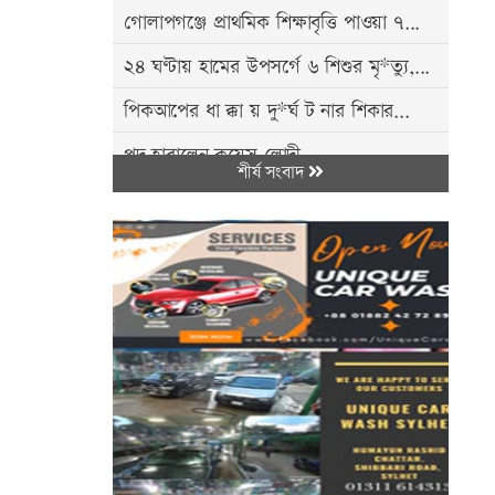
গোলাপগঞ্জে প্রাথমিক শিক্ষাবৃত্তি পাওয়া ৭...
২৪ ঘণ্টায় হামের উপসর্গে ৬ শিশুর মৃ*ত্যু,...
পিকআপের ধা ক্কা য় দু*র্ঘ ট নার শিকার...
পদ হারালেন কয়েস লোদী ​...
শীর্ষ সংবাদ
রাষ্ট্রপতি নির্বাচন: ২০ আগস্ট ভোট, ১৩
আগস্ট...
রিয়ার অ্যাডমিরাল মাহবুব আলী খানের ৪২তম
শাহাদাত...
সিলেটে হামের উপসর্গে আরও দুই শিশুর মৃ'ত্যু
ফেসবুকে অপপ্রচারের অভিযোগে ছাতকে
সংবাদ...
সিলেটসহ তিন বিভাগে বন্যার পূর্বাভাস