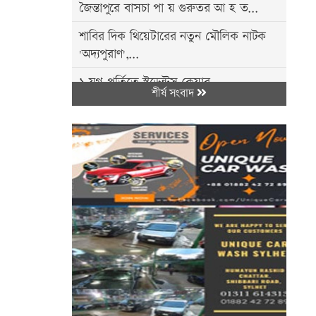
জৈন্তাপুরে বাসচা পা য় গুরুতর আ হ ত...
শাবির দিক থিয়েটারের নতুন মৌলিক নাটক
'অদ্যপুরাণ',...
১ যুগ পূর্তিতে স্টুডেন্টস কেয়ার
শীর্ষ সংবাদ
জগন্নাথপুরের...
গ্যাসের আ গু নে একই পরিবারের তিনজন
দ*গ্ধ,...
বিশ্বনাথে বৃত্তি প্রদান অনুষ্ঠান সম্পন্ন
সিলেটে ৪৭ লাখ টাকার ভা'রতীয় পণ্য জ'ব্দ
শেখ হাসিনার বক্তব্য ঘিরে ফের উত্তপ্ত...
সড়কযো'দ্ধাদের সাফল্য: নিসচা শ্রীমঙ্গল
পেল...
কোম্পানীগঞ্জে সংবাদকর্মীর ওপর হা'মলা