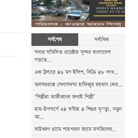
সর্বশেষ
সর্বাধিক
সবার সম্মিলিত প্রচেষ্টায় সুন্দর বাংলাদেশ
গড়তে...
এক ট্রলারে ৪৬ মণ ইলিশ, বিক্রি ৪৮ লাখ...
অবসরপ্রাপ্ত সেনাসদস্য হাফিজুর রহমান ফের...
‘শিল্পীরা আজীবনের জন্যই শিল্পী’
হাম-উপসর্গে ২৪ ঘণ্টায় ৪ শিশুর মৃ*ত্যু, নতুন
আ...
বাউধরণ গ্রামে শাহপরান জামে মসজিদের...