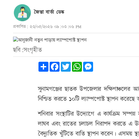
জৈন্তা বার্তা ডেস্ক
প্রকাশিত: ২৩/০৫/২০২৬ ০৯:০৩:০৬ PM
ছবি:সংগৃহীত
Share
Facebook
Twitter
WhatsApp
Messenger
সুনামগঞ্জের ছাতক উপজেলার দক্ষিণাঞ্চলের আ
নিশ্চিত করতে ১০টি ল্যাম্পপোস্ট স্থাপন করেছে
শনিবার সংস্থাটির উদ্যোগে এ কার্যক্রম সম্পন্
লাঘব এবং রাতের চলাচল নিরাপদ করতে এ উদ্যো
বৈদ্যুতিক খুঁটিতে বাতি স্থাপন করেন। এসময় স্