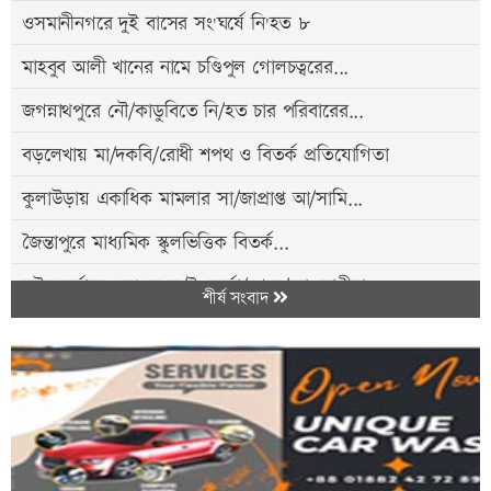
ওসমানীনগরে দুই বাসের সং'ঘর্ষে নি'হত ৮
মাহবুব আলী খানের নামে চণ্ডিপুল গোলচত্বরের...
জগন্নাথপুরে নৌ/কাডুবিতে নি/হত চার পরিবারের...
বড়লেখায় মা/দকবি/রোধী শপথ ও বিতর্ক প্রতিযোগিতা
কুলাউড়ায় একাধিক মামলার সা/জাপ্রাপ্ত আ/সামি...
জৈন্তাপুরে মাধ্যমিক স্কুলভিত্তিক বিতর্ক...
ডটস কর্নারে ওষুধ সংক/ট, দুর্ভো/গে য/ক্ষা রোগীরা
শীর্ষ সংবাদ
শাবিপ্রবিতে আন্তর্জাতিক আলোকচিত্র প্রদর্শনী
মাধবপুরে প্রধান শিক্ষকের বি/রুদ্ধে অর্থ...
অন্য সিটির তুলনায় সিলেট অনেক পরিচ্ছন্ন-...
৭ শহীদের স্মরণে গোলাপগঞ্জে কুরআন খতম ও দোয়া...