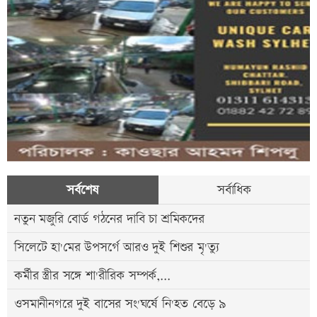
সর্বশেষ
সর্বাধিক
নতুন মজুরি বোর্ড গঠনের দাবি চা শ্রমিকদের
সিলেটে হা'মের উপসর্গে আরও দুই শিশুর মৃ'ত্যু
কর্মীর স্ত্রীর সঙ্গে শা'রীরিক সম্পর্ক,...
ওসমানীনগরে দুই বাসের সং'ঘর্ষে নি'হত বেড়ে ৯