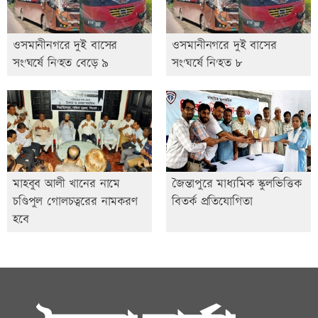
ওসমানীনগরে দুই বাসের
ওসমানীনগরে দুই বাসের
সং'ঘর্ষে নি'হত বেড়ে ৯
সং'ঘর্ষে নি'হত ৮
মাহবুব আলী খানের নামে
জৈন্তাপুরে মাধ্যমিক স্কুলভিত্তিক
চণ্ডিপুল গোলচত্বরের নামকরণ
বিতর্ক প্রতিযোগিতা
হবে