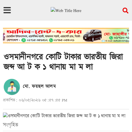
ওসমানীনগরে কোটি টাকার ভারতীয় জিরা
জব্দ আ ট ক ১ থানায় মা ম লা
মো. ফয়ছল আলম
প্রকাশিত: ০৬/০৫/২০২৬ ০৫:৫৭:৫৫ PM
সংগৃহিত