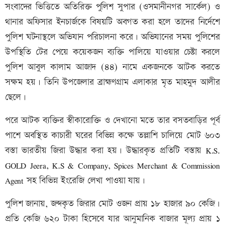
সংবাদের ভিত্তিতে অতিরিক্ত পুলিশ সুপার (ওসমানীনগর সার্কেল) ও
থানার অফিসার ইনচার্জকে বিষয়টি অবগত করা হলে তাদের নির্দেশে
পুলিশ ঘটনাস্থলে অভিযান পরিচালনা করে। অভিযানের সময় পুলিশের
উপস্থিতি টের পেয়ে কয়েকজন ব্যক্তি পালিয়ে যাওয়ার চেষ্টা করলে
পুলিশ আবুল কালাম আজাদ (৪৪) নামে একজনকে আটক করতে
সক্ষম হয়। তিনি উপজেলার ব্রাহ্মণগ্রাম এলাকার মৃত মাহমুদ আলীর
ছেলে।
পরে আটক ব্যক্তির স্বীকারোক্তি ও দেখানো মতে তার বসতবাড়ির পূর্ব
পাশে অবস্থিত কাচারী ঘরের বিভিন্ন কক্ষে তল্লাশি চালিয়ে মোট ৬০৩
বস্তা ভারতীয় জিরা উদ্ধার করা হয়। উদ্ধারকৃত প্রতিটি বস্তায় K.S.
GOLD Jeera, K.S & Company, Spices Merchant & Commission
Agent সহ বিভিন্ন ইংরেজি লেখা পাওয়া যায়।
পুলিশ জানায়, জব্দকৃত জিরার মোট ওজন প্রায় ১৮ হাজার ৯০ কেজি।
প্রতি কেজি ৬২০ টাকা হিসেবে যার আনুমানিক বাজার মূল্য প্রায় ১