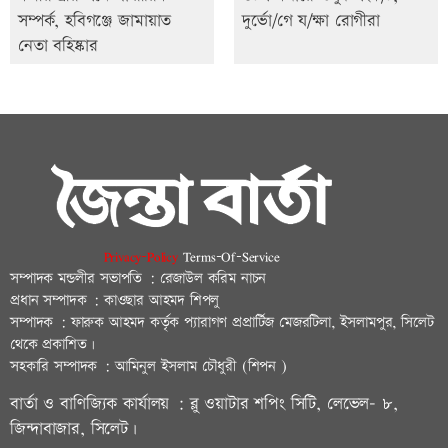
সম্পর্ক, হবিগঞ্জে জামায়াত
দুর্ভো/গে য/ক্ষা রোগীরা
নেতা বহিষ্কার
Privacy-Policy
Terms-Of-Service
সম্পাদক মন্ডলীর সভাপতি : রেজাউল করিম নাচন
প্রধান সম্পাদক : কাওছার আহমদ শিপলু
সম্পাদক : ফারুক আহমদ কর্তৃক প্যারাগণ প্রপ্রার্টিজ মেজরটিলা, ইসলামপুর, সিলেট
থেকে প্রকাশিত।
সহকারি সম্পাদক : আমিনুল ইসলাম চৌধুরী (শিপন )
বার্তা ও বাণিজ্যিক কার্যালয় : ব্লু ওয়াটার শপিং সিটি, লেভেল- ৮,
জিন্দাবাজার, সিলেট।