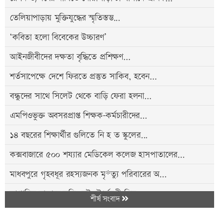
তেলিয়াপাড়ায় মুক্তিযুদ্ধের স্মৃতিস্তম্ভ...
‘কবিতা হলো বিবেকের উচ্চারণ’
আইনজীবীদের দক্ষতা বৃদ্ধিতে প্রশিক্ষণ...
শর্তসাপেক্ষে দেশে ফিরতে প্রস্তুত সাকিব, হবেন...
বন্ধুদের সাথে সিলেট থেকে বাড়ি ফেরা হলনা...
এমপিওভুক্ত অবসরপ্রাপ্ত শিক্ষক-কর্মচারীদের...
১৪ বছরের শিক্ষার্থীর গুলিতে নি হ ত স্কুলের...
কক্সবাজারে ৫০০ শয্যার মেডিকেল কলেজ হাসপাতালের...
মাধবপুরে গৃহবধূর রহস্যজনক মৃ*ত্যু পরিবারের অ...
সাপ্তাহিক বাজারে স্বস্তি নেই, ঊর্ধ্বমুখী ডিম,...
শীর্ষ সংবাদ
নতুন মজুরি বোর্ড গঠনের দাবি চা শ্রমিকদের