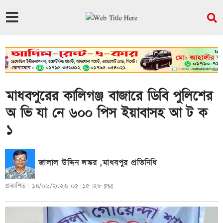
মাধবপুরের কালিগঞ্জ বাজারে ডিবি পুলিশের
অ ভি যা নে ৬০০ পিস ইয়াবাসহ আ ট ক
১
জালাল উদ্দিন লস্কর ,মাধবপুর প্রতিনিধি
প্রকাশিত: ১৪/০৬/২০২৬ ০৫:১৫:২৮ PM