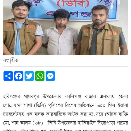
সংগৃহীত
Share
Facebook
Twitter
WhatsApp
Messenger
হবিগঞ্জের মাধবপুর উপজেলার কালিগঞ্জ বাজার এলাকায় জেলা
গোযে়ন্দা শাখা (ডিবি) পুলিশের বিশেষ অভিযানে ৬০০ পিস ইয়াবা
ট্যাবলেটসহ এক মাদক কারবারিকে আটক করা হযে়ছে।আটক ব্যক্তি
মো. শাহ আলম (৩৮)। তিনি উপজেলার ছাতিয়াইন উত্তরপাড়া গ্রামের