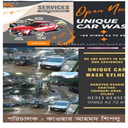
সিলেটে হা'মের উপসর্গে আরও দুই শিশুর মৃ'ত্যু
কর্মীর স্ত্রীর সঙ্গে শা'রীরিক সম্পর্ক,...
ওসমানীনগরে দুই বাসের সং'ঘর্ষে নি'হত বেড়ে ৯