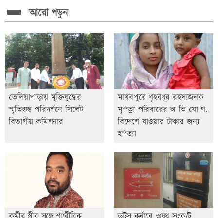
আরো পড়ুন
তেলিয়াপাড়ায় মুক্তিযুদ্ধের
মাধবপুরে গৃহবধূর রহস্যজনক
স্মৃতিস্তম্ভ পরিদর্শনে সিলেট
মৃ*ত্যু পরিবারের অ ভি যো গ,
বিভাগীয় কমিশনার
বিদেশে যাওয়ার টাকার জন্য
হ*ত্যা
কর্মীর স্ত্রীর সঙ্গে শা'রীরিক
ডটস কর্নারে ওষুধ সংক/ট,