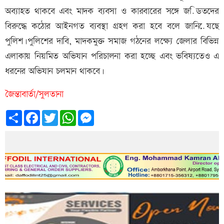
অব্যাহত থাকবে এবং মাদক ব্যবসা ও কারবারের সঙ্গে জডি়তদের
বিরুদ্ধে কঠোর আইনগত ব্যবস্থা গ্রহণ করা হবে বলে জানিযে়ছে
পুলিশ।পুলিশের দাবি, মাদকমুক্ত সমাজ গঠনের লক্ষ্যে জেলার বিভিন্ন
এলাকায় নিয়মিত অভিযান পরিচালনা করা হচ্ছে এবং ভবিষ্যতেও এ
ধরনের অভিযান চলমান থাকবে।
জৈন্তাবার্তা/সুলতানা
Share
Facebook
Twitter
WhatsApp
Messenger