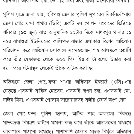
বাসিন্দা। তাঁর পিতা মো. ডোগাই মিয়া এবং মাতা আনোয়ারা বেগম।
পুলিশ সূত্রে জানা যায়, হবিগঞ্জ জেলার পুলিশ সুপারের দিকনির্দেশনায়
জেলা গোযে়ন্দা শাখার (ডিবি) একটি দল গোপন সংবাদের ভিত্তিতে
শনিবার (১৩ জুন) রাত আনুমানিক ১০টার দিকে মাধবপুর থানার ১১
নম্বর বাঘাশুরা ইউনিয়নের কালিগঞ্জ বাজার এলাকায় বিশেষ অভিযান
পরিচালনা করে।অভিযান চলাকালে সন্দেহভাজন শাহ আলমকে তল্লাশি
করে তাঁর হেফাজত থেকে ৬০০ পিস ইয়াবা ট্যাবলেট উদ্ধার করা
হয়। পরে ঘটনাস্থল থেকেই তাঁকে আটক করা হয়।
অভিযানে জেলা গোযে়ন্দা শাখার অফিসার ইনচার্জ (ওসি)-এর
নেতৃত্বে এসআই সাকিব হোসেন, এসআই স্বপন চন্দ্র, এএসআই মো.
নাঈম মিয়া, এএসআই গোলাম সারোয়ারসহ সঙ্গীয় ফোর্স অংশ নেন।
জেলা গোযে়ন্দা পুলিশ জানায়, আটক শাহ আলমের বিরুদ্ধে
মাদকদ্রব্য নিয়ন্ত্রণ আইনে মামলা রুজু করে তাঁকে আদালতের মাধ্যমে
কারাগারে পাঠানো হয়েছে। পাশাপাশি জেলার মাদক নির্মূলে অভিযান