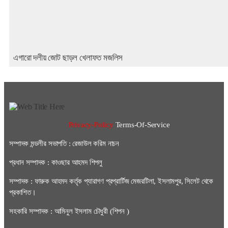
এগারো দলীয় জোট ছাড়ল খেলাফত মজলিস
Privacy-Policy
Terms-Of-Service
সম্পাদক মন্ডলীর সভাপতি : রেজাউল করিম নাচন
প্রধান সম্পাদক : কাওছার আহমদ শিপলু
সম্পাদক : ফারুক আহমদ কর্তৃক প্যারাগণ প্রপ্রার্টিজ মেজরটিলা, ইসলামপুর, সিলেট থেকে
প্রকাশিত।
সহকারি সম্পাদক : আমিনুল ইসলাম চৌধুরী (শিপন )