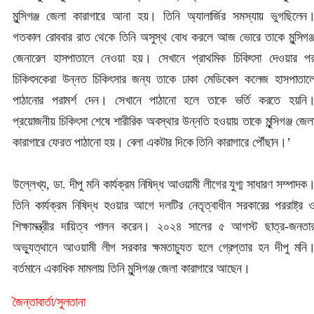
মুন্সিগঞ্জ জেলা কারাগারে আনা হয়। তিনি অ্যালার্জির সমস্যায় ভুগছিলেন
গতকাল রোববার রাত থেকে তিনি অসুস্থ বোধ করলে আজ ভোরে তাকে মুন্সিগঞ্
জেনারেল হাসপাতালে নেওয়া হয়। সেখানে প্রাথমিক চিকিৎসা দেওয়ার প
চিকিৎসকেরা উন্নত চিকিৎসার জন্য তাকে ঢাকা মেডিকেল কলেজ হাসপাতাল
পাঠানোর পরামর্শ দেন। সেখানে পাঠানো হলে তাকে ভর্তি করতে হয়নি
প্রয়োজনীয় চিকিৎসা শেষে শারীরিক অবস্থার উন্নতি হওয়ায় তাকে মুন্সিগঞ্জ জেল
কারাগারে ফেরত পাঠানো হয়। বেলা একটার দিকে তিনি কারাগারে পৌঁছান।’
উল্লেখ্য, ডা. দীপু মনি কার্যক্রম নিষিদ্ধ আওয়ামী লীগের যুগ্ম সাধারণ সম্পাদক
তিনি কার্যক্রম নিষিদ্ধ হওয়ার আগে দলটির নেতৃত্বাধীন সরকারের পররাষ্ট্র 
শিক্ষামন্ত্রীর দায়িত্ব পালন করেন। ২০২৪ সালের ৫ আগস্ট ছাত্র-জনতা
অভ্যুত্থানে আওয়ামী লীগ সরকার ক্ষমতাচ্যুত হলে গ্রেপ্তার হন দীপু মনি
বর্তমানে একাধিক মামলায় তিনি মুন্সিগঞ্জ জেলা কারাগারে আছেন।
জৈন্তাবার্তা/সুলতানা