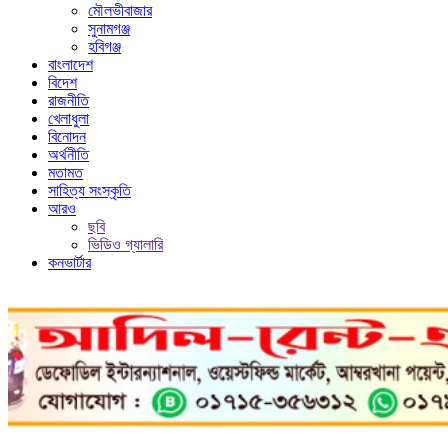
মৌলভীবাজার
সুনামগঞ্জ
হবিগঞ্জ
বাংলাদেশ
বিদেশ
রাজনীতি
খেলাধুলা
বিনোদন
অর্থনীতি
মতামত
সাহিত্য সংস্কৃতি
আরও
ছবি
ভিডিও গ্যালারি
কনভার্টার