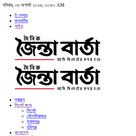
শনিবার, ০৮ অগাস্ট ২০২৬, ১০:৫০ AM
ই পেপার
কনভার্টার
লাইভ
প্রচ্ছদ
সিলেট জুড়ে
সিলেট
মৌলভীবাজার
সুনামগঞ্জ
হবিগঞ্জ
বাংলাদেশ