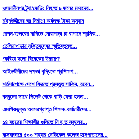
ওসমানীনগর ট্র্যা/জেডি: নিহ/ত ৯ জনের ম/রদেহ...
মইনউদ্দীনের ঘর নির্মাণে অর্ধলক্ষ টাকা অনুদান
রেশন-ত/লবের দাবিতে নোয়াপাড়া চা বাগানে শ্রমিক...
তেলিয়াপাড়ায় মুক্তিযুদ্ধের স্মৃতিস্তম্ভ...
‘কবিতা হলো বিবেকের উচ্চারণ’
আইনজীবীদের দক্ষতা বৃদ্ধিতে প্রশিক্ষণ...
শর্তসাপেক্ষে দেশে ফিরতে প্রস্তুত সাকিব, হবেন...
বন্ধুদের সাথে সিলেট থেকে বাড়ি ফেরা হলনা...
এমপিওভুক্ত অবসরপ্রাপ্ত শিক্ষক-কর্মচারীদের...
১৪ বছরের শিক্ষার্থীর গুলিতে নি হ ত স্কুলের...
কক্সবাজারে ৫০০ শয্যার মেডিকেল কলেজ হাসপাতালের...