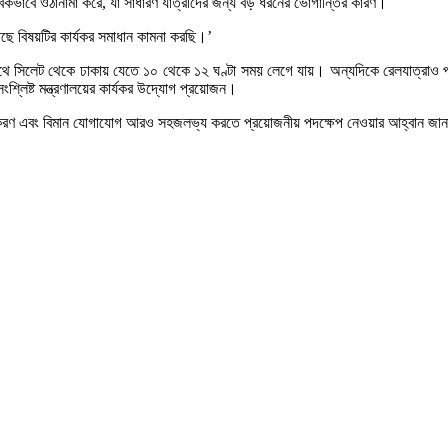
বিকভাবে ওঠানামা করে, যা সাধারণ যাত্রীদের জন্য বড় ধরনের ভোগান্তির কারণ।
কাছে বিষয়টির কার্যকর সমাধান কামনা করছি।’
লেট থেকে ঢাকায় যেতে ১০ থেকে ১২ ঘণ্টা সময় লেগে যায়। অন্যদিকে রেলযাত্রাও পর্য
শ্লিষ্ট মন্ত্রণালয়ের কার্যকর উদ্যোগ প্রয়োজন।
নিশ্চিতকরণ এবং বিমান যোগাযোগ আরও সহজলভ্য করতে প্রয়োজনীয় পদক্ষেপ নেওয়ার আহ্বান জা