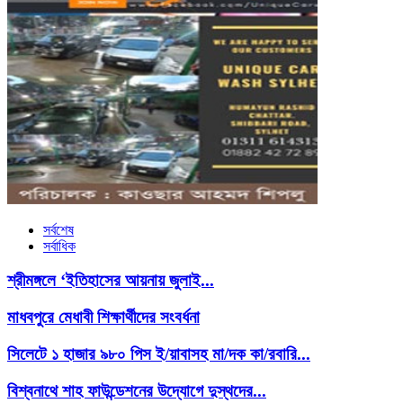
সর্বশেষ
সর্বাধিক
শ্রীমঙ্গলে ‘ইতিহাসের আয়নায় জুলাই...
মাধবপুরে মেধাবী শিক্ষার্থীদের সংবর্ধনা
সিলেটে ১ হাজার ৯৮০ পিস ই/য়াবাসহ মা/দক কা/রবারি...
বিশ্বনাথে শাহ ফাউন্ডেশনের উদ্যোগে দুস্থদের...