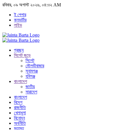
রবিবার, ০৯ অগাস্ট ২০২৬, ০৪:৩২ AM
ই পেপার
কনভার্টার
লাইভ
প্রচ্ছদ
সিলেট জুড়ে
সিলেট
মৌলভীবাজার
সুনামগঞ্জ
হবিগঞ্জ
বাংলাদেশ
জাতীয়
সারাদেশ
বাংলাদেশ
বিদেশ
রাজনীতি
খেলাধুলা
বিনোদন
অর্থনীতি
মতামত