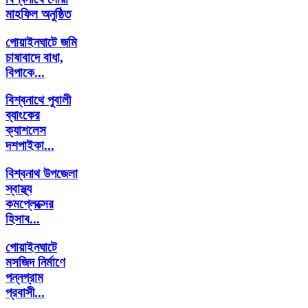
মাহফিল অনুষ্ঠিত
গোয়াইনঘাটে জমি
চাষাবাদে বাধা,
বিপাকে...
বিশ্বনাথে পুবালী
ব্যাংকের
ক্যাশলেস
দশপাইকা...
বিশ্বনাথ উপজেলা
স্বাস্থ্য
কমপ্লেক্সের
হিসাব...
গোয়াইনঘাটে
মসজিদ নির্মাণে
পন্নগ্রাম
প্রবাসী...