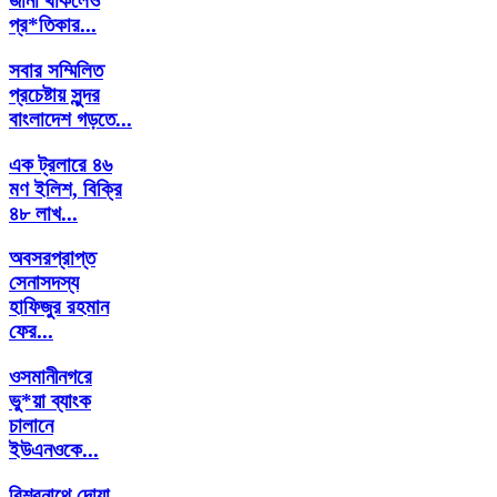
জানা থাকলেও
প্র*তিকার...
সবার সম্মিলিত
প্রচেষ্টায় সুন্দর
বাংলাদেশ গড়তে...
এক ট্রলারে ৪৬
মণ ইলিশ, বিক্রি
৪৮ লাখ...
অবসরপ্রাপ্ত
সেনাসদস্য
হাফিজুর রহমান
ফের...
ওসমানীনগরে
ভু*য়া ব্যাংক
চালানে
ইউএনওকে...
বিশ্বনাথে দোয়া