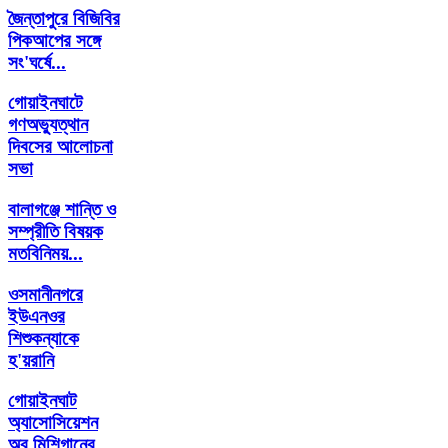
জৈন্তাপুরে বিজিবির
পিকআপের সঙ্গে
সং'ঘর্ষে...
গোয়াইনঘাটে
গণঅভ্যুত্থান
দিবসের আলোচনা
সভা
বালাগঞ্জে শান্তি ও
সম্প্রীতি বিষয়ক
মতবিনিময়...
ওসমানীনগরে
ইউএনওর
শিশুকন্যাকে
হ'য়রানি
গোয়াইনঘাট
অ্যাসোসিয়েশন
অব মিশিগানের