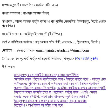
সম্পাদক মন্ডলীর সভাপতি : রেজাউল করিম নাচন
প্রধান সম্পাদক : কাওছার আহমদ শিপলু
সম্পাদক : ফারুক আহমদ কর্তৃক প্যারাগণ প্রপ্রার্টিজ মেজরটিলা, ইসলামপুর, সিলেট থেকে
প্রকাশিত।
সহকারি সম্পাদক : আমিনুল ইসলাম চৌধুরী (শিপন )
বার্তা ও বাণিজ্যিক কার্যালয় : ব্লু ওয়াটার শপিং সিটি, লেভেল- ৮, জিন্দাবাজার, সিলেট।
মোবাইল : ০১৬৭৮১২২৮২০ email: jaintabartadaily@gmail.com
© ২০২৩ | জৈন্তাবার্তা কর্তৃক সর্বসত্ব ® সংরক্ষিত | উন্নয়নে
বিডি আইটি ফ্যাক্টরি
শীর্ষ সংবাদ:
জগন্নাথপুরে ২৫ কোটি টাকার ৫ সেতুর কাজ অ*নিশ্চিত
‘মানবিক সমাজ গঠনে সংস্কৃতিচর্চাকে আরও বিস্তৃত করতে হবে’ - কাইয়ুম চৌধুরী
আ*হতদের সুচিকিৎসায় কোনো অ*বহেলা করা যাবে না’: সিসিক প্রশাসক
পঞ্চগড় সীমান্তে বাংলাদেশি আ*টক, ভারতীয় নাগরিককে ধ*রে আনলেন স্থানীয়রা
রিফাত হ*ত্যার ন্যায়বি*চারে যা প্রয়োজন, সবটুকু করব’: এমপি এমরান
বারবার সড়ক দু*র্ঘটনা, কারণ জানা থাকলেও প্র*তিকার কোথায়?
জৈন্তাপুরে বাসচা পা য় গুরুতর আ হ ত একজন, সড়ক অবরোধ
সিলেটে ৪৭ লাখ টাকার ভা'রতীয় পণ্য জ'ব্দ