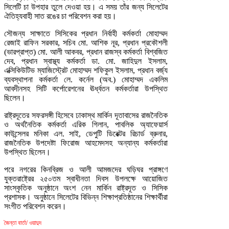
সিলেটি চা উপহার তুলে দেওয়া হয়। এ সময় তাঁর জন্য সিলেটের
ঐতিহ্যবাহী সাত রঙের চা পরিবেশন করা হয়।
সৌজন্য সাক্ষাতে সিসিকের প্রধান নির্বাহী কর্মকর্তা মোহাম্মদ
রেজাই রাফিন সরকার, সচিব মো. আশিক নূর, প্রধান প্রকৌশলী
(ভারপ্রাপ্ত) মো. আলী আকবর, প্রধান রাজস্ব কর্মকর্তা বিশ্বজিত
দেব, প্রধান স্বাস্থ্য কর্মকর্তা ডা. মো. জাহিদুল ইসলাম,
এক্সিকিউটিভ ম্যাজিস্ট্রেট মোহাম্মদ শফিকুল ইসলাম, প্রধান বর্জ্য
ব্যবস্থাপনা কর্মকর্তা লে. কর্নেল (অব.) মোহাম্মদ একলিম
আবদীনসহ সিটি কর্পোরেশনের ঊর্ধ্বতন কর্মকর্তারা উপস্থিত
ছিলেন।
রাষ্ট্রদূতের সফরসঙ্গী হিসেবে ঢাকাস্থ মার্কিন দূতাবাসের রাজনৈতিক
ও অর্থনৈতিক কর্মকর্তা এরিক গিলান, পাবলিক অ্যাফেয়ার্স
কাউন্সেলর মনিকা এল. সাই, ডেপুটি ডিরেক্টর রিচার্ড ব্রুনার,
রাজনৈতিক উপদেষ্টা ফিরোজ আহমেদসহ অন্যান্য কর্মকর্তারা
উপস্থিত ছিলেন।
পরে নগরের কিনব্রিজ ও আলী আমজদের ঘড়িঘর প্রাঙ্গণে
যুক্তরাষ্ট্রের ২৫০তম স্বাধীনতা দিবস উপলক্ষে আয়োজিত
সাংস্কৃতিক অনুষ্ঠানে অংশ নেন মার্কিন রাষ্ট্রদূত ও সিসিক
প্রশাসক। অনুষ্ঠানে সিলেটের বিভিন্ন শিক্ষাপ্রতিষ্ঠানের শিক্ষার্থীরা
সংগীত পরিবেশন করেন।
জৈন্তা বার্তা/ ওয়াদুদ