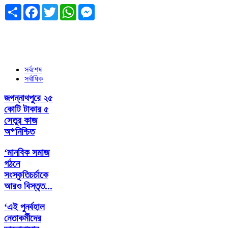
Share
Facebook
Twitter
WhatsApp
Messenger
সর্বশেষ
সর্বাধিক
জগন্নাথপুরে ২৫
কোটি টাকার ৫
সেতুর কাজ
অ*নিশ্চিত
‘মানবিক সমাজ
গঠনে
সংস্কৃতিচর্চাকে
আরও বিস্তৃত...
‘এই পুনর্বহাল
নেতাকর্মীদের