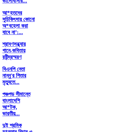
ভালোবাসার...
আ*হতদের
সুচিকিৎসায় কোনো
অ*বহেলা করা
যাবে না’:...
শ্রাবণসন্ধ্যায়
গানে-কবিতায়
রবীন্দ্রস্মরণ
বিএনপি নেতা
নান্নু'র পিতার
মৃত্যুতে...
পঞ্চগড় সীমান্তে
বাংলাদেশি
আ*টক,
ভারতীয়...
দুই শ্রমিক
হ*ত্যার বিচার ও