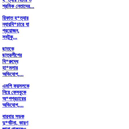
শ্রমিক নেতাদের...
রিফাত হ*ত্যার
ন্যায়বি*চারে যা
প্রয়োজন,
সবটুকু...
ছাতকে
ছাত্রলীগের
বি*রুদ্ধে
হা*মলার
অভিযোগ,...
এমপি ফয়সলকে
নিয়ে ফেসবুকে
অ*পপ্রচারের
অভিযোগ,...
বারবার সড়ক
দু*র্ঘটনা, কারণ