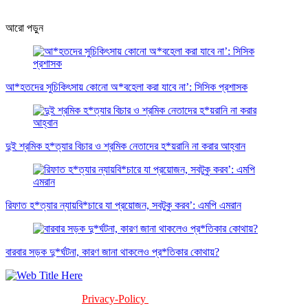
আরো পড়ুন
আ*হতদের সুচিকিৎসায় কোনো অ*বহেলা করা যাবে না’: সিসিক প্রশাসক
দুই শ্রমিক হ*ত্যার বিচার ও শ্রমিক নেতাদের হ*য়রানি না করার আহ্বান
রিফাত হ*ত্যার ন্যায়বি*চারে যা প্রয়োজন, সবটুকু করব’: এমপি এমরান
বারবার সড়ক দু*র্ঘটনা, কারণ জানা থাকলেও প্র*তিকার কোথায়?
Privacy-Policy
Terms-Of-Service