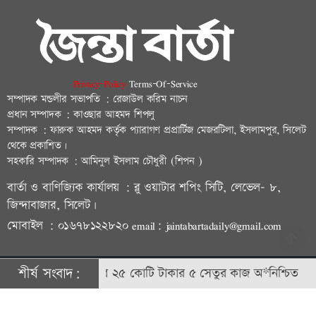
Privacy-Policy
Terms-Of-Service
সম্পাদক মন্ডলীর সভাপতি : রেজাউল করিম নাচন
প্রধান সম্পাদক : কাওছার আহমদ শিপলু
সম্পাদক : ফারুক আহমদ কর্তৃক প্যারাগণ প্রপ্রার্টিজ মেজরটিলা, ইসলামপুর, সিলেট
থেকে প্রকাশিত।
সহকারি সম্পাদক : আমিনুল ইসলাম চৌধুরী (শিপন )
বার্তা ও বাণিজ্যিক কার্যালয় : ব্লু ওয়াটার শপিং সিটি, লেভেল- ৮,
জিন্দাবাজার, সিলেট।
মোবাইল : ০১৬৭৮১২২৮২০ email: jaintabartadaily@gmail.com
শীর্ষ সংবাদ:
জগন্নাথপুরে ২৫ কোটি টাকার ৫ সেতুর কাজ অ*নিশ্চিত
‘মা
© ২০২৩ | জৈন্তাবার্তা কর্তৃক সর্বসত্ব ® সংরক্ষিত | উন্নয়নে
বিডি আইটি
ফ্যাক্টরি