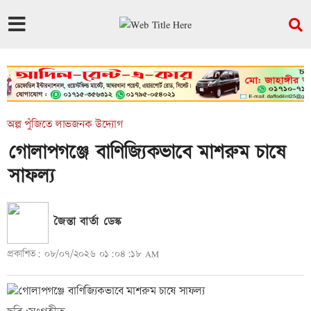
অল্প পুঁজিতে লাভজনক উদ্যোগ
গোলাপগঞ্জে বাণিজ্যিকভাবে মাশরুম চাষে
সাফল্য
জৈন্তা বার্তা ডেস্ক
প্রকাশিত: ০৮/০৭/২০২৬ ০১:০৪:১৮ AM