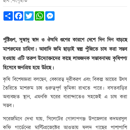
ছবি:সংগৃহীত
Share
Facebook
Twitter
WhatsApp
Messenger
র্পুষ্টিগুণ, সুস্বাদু স্বাদ ও ঔষধি গুণের কারণে দেশে দিন দিন বাড়ছে
মাশরুমের চাহিদা। আবাদি জমি ছাড়াই স্বল্প পুঁজিতে চাষ করা সম্ভব
হওয়ায় এটি তরুণ উদ্যোক্তাদের কাছে লাভজনক সম্ভাবনাময় কৃষিপণ্য
হিসেবে জনপ্রিয় হয়ে উঠছে।
কৃষি বিশেষজ্ঞরা বলছেন, বেকারত্ব দূরীকরণ এবং বিকল্প আয়ের উৎস
তৈরিতে মাশরুম চাষ গুরুত্বপূর্ণ ভূমিকা রাখতে পারে। বসতবাড়ির
অব্যবহৃত স্থান, এমনকি ঘরের বারান্দাতেও সহজেই এ চাষ করা
সম্ভব।
সরেজমিনে দেখা যায়, সিলেটের গোলাপগঞ্জ উপজেলার কদমরসুল
কফি গার্ডেনের মাল্টিপ্রজেক্টের আওতায় ফলদ গাছের পাশাপাশি