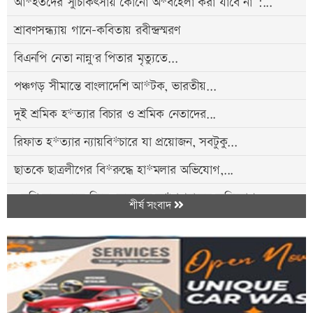
আ*হতদের সুচিকিৎসায় কোনো অ*বহেলা করা যাবে না’:...
শ্রাবণসন্ধ্যায় গানে-কবিতায় রবীন্দ্রস্মরণ
বিএনপি নেতা নান্নু'র পিতার মৃত্যুতে...
পঞ্চগড় সীমান্তে বাংলাদেশি আ*টক, ভারতীয়...
দুই শ্রমিক হ*ত্যার বিচার ও শ্রমিক নেতাদের...
রিফাত হ*ত্যার ন্যায়বি*চারে যা প্রয়োজন, সবটুকু...
ছাতকে ছাত্রলীগের বি*রুদ্ধে হা*মলার অভিযোগ,...
এমপি ফয়সলকে নিয়ে ফেসবুকে অ*পপ্রচারের অভিযোগ,...
শীর্ষ সংবাদ
বারবার সড়ক দু*র্ঘটনা, কারণ জানা থাকলেও প্র*তিকার...
সবার সম্মিলিত প্রচেষ্টায় সুন্দর বাংলাদেশ গড়তে...
এক ট্রলারে ৪৬ মণ ইলিশ, বিক্রি ৪৮ লাখ...
অবসরপ্রাপ্ত সেনাসদস্য হাফিজুর রহমান ফের...