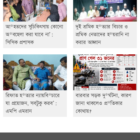
আ*হতদের সুচিকিৎসায় কোনো
দুই শ্রমিক হ*ত্যার বিচার ও
অ*বহেলা করা যাবে না’:
শ্রমিক নেতাদের হ*য়রানি না
সিসিক প্রশাসক
করার আহ্বান
রিফাত হ*ত্যার ন্যায়বি*চারে
বারবার সড়ক দু*র্ঘটনা, কারণ
যা প্রয়োজন, সবটুকু করব’:
জানা থাকলেও প্র*তিকার
এমপি এমরান
কোথায়?