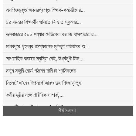
এমপিওভুক্ত অবসরপ্রাপ্ত শিক্ষক-কর্মচারীদের...
১৪ বছরের শিক্ষার্থীর গুলিতে নি হ ত স্কুলের...
কক্সবাজারে ৫০০ শয্যার মেডিকেল কলেজ হাসপাতালের...
মাধবপুরে গৃহবধূর রহস্যজনক মৃ*ত্যু পরিবারের অ...
সাপ্তাহিক বাজারে স্বস্তি নেই, ঊর্ধ্বমুখী ডিম,...
নতুন মজুরি বোর্ড গঠনের দাবি চা শ্রমিকদের
সিলেটে হা'মের উপসর্গে আরও দুই শিশুর মৃ'ত্যু
কর্মীর স্ত্রীর সঙ্গে শা'রীরিক সম্পর্ক,...
ওসমানীনগরে দুই বাসের সং'ঘর্ষে নি'হত বেড়ে ৯
শীর্ষ সংবাদ
ওসমানীনগরে দুই বাসের সং'ঘর্ষে নি'হত ৮
মাহবুব আলী খানের নামে চণ্ডিপুল গোলচত্বরের...