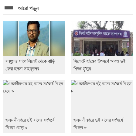
জগন্নাথপুরে নৌ/কাডুবিতে নি/হত চার পরিবারের...
আরো পড়ুন
বড়লেখায় মা/দকবি/রোধী শপথ ও বিতর্ক প্রতিযোগিতা
বন্ধুদের সাথে সিলেট থেকে বাড়ি
সিলেটে হা'মের উপসর্গে আরও দুই
ফেরা হলনা সাইফুলের
শিশুর মৃ'ত্যু
ওসমানীনগরে দুই বাসের সং'ঘর্ষে
ওসমানীনগরে দুই বাসের সং'ঘর্ষে
নি'হত বেড়ে ৯
নি'হত ৮