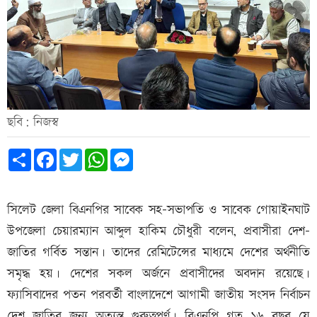
ছবি: নিজস্ব
Share
Facebook
Twitter
WhatsApp
Messenger
সিলেট জেলা বিএনপির সাবেক সহ-সভাপতি ও সাবেক গোয়াইনঘাট
উপজেলা চেয়ারম্যান আব্দুল হাকিম চৌধুরী বলেন, প্রবাসীরা দেশ-
জাতির গর্বিত সন্তান। তাদের রেমিটেন্সের মাধ্যমে দেশের অর্থনীতি
সমৃদ্ধ হয়। দেশের সকল অর্জনে প্রবাসীদের অবদান রয়েছে।
ফ্যাসিবাদের পতন পরবর্তী বাংলাদেশে আগামী জাতীয় সংসদ নির্বাচন
দেশ জাতির জন্য অত্যন্ত গুরুত্বপূর্ণ। বিএনপি গত ১৬ বছর যে