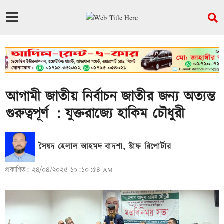
আগামী জাতীয় নির্বাচন জাতীর জন্য অত্যন্ত
গুরুত্বপূর্ণ : যুক্তরাজ্যে হাকিম চৌধুরী
সৈয়দ হেলাল আহমদ বাদশা, স্টাফ রিপোর্টার
প্রকাশিত: ২৪/০৪/২০২৫ ১০:১০:৫৪ AM