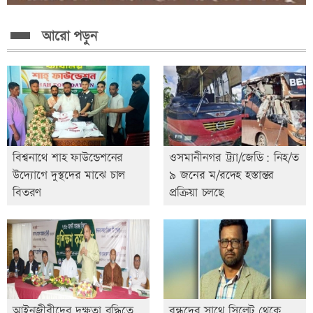
আরো পড়ুন
বিশ্বনাথে শাহ ফাউন্ডেশনের
ওসমানীনগর ট্র্যা/জেডি: নিহ/ত
উদ্যোগে দুস্থদের মাঝে চাল
৯ জনের ম/রদেহ হস্তান্তর
বিতরণ
প্রক্রিয়া চলছে
আইনজীবীদের দক্ষতা বৃদ্ধিতে
বন্ধুদের সাথে সিলেট থেকে