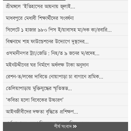
শ্রীমঙ্গলে ‘ইতিহাসের আয়নায় জুলাই...
মাধবপুরে মেধাবী শিক্ষার্থীদের সংবর্ধনা
সিলেটে ১ হাজার ৯৮০ পিস ই/য়াবাসহ মা/দক কা/রবারি...
বিশ্বনাথে শাহ ফাউন্ডেশনের উদ্যোগে দুস্থদের...
ওসমানীনগর ট্র্যা/জেডি: নিহ/ত ৯ জনের ম/রদেহ...
মইনউদ্দীনের ঘর নির্মাণে অর্ধলক্ষ টাকা অনুদান
রেশন-ত/লবের দাবিতে নোয়াপাড়া চা বাগানে শ্রমিক...
তেলিয়াপাড়ায় মুক্তিযুদ্ধের স্মৃতিস্তম্ভ...
‘কবিতা হলো বিবেকের উচ্চারণ’
আইনজীবীদের দক্ষতা বৃদ্ধিতে প্রশিক্ষণ...
শর্তসাপেক্ষে দেশে ফিরতে প্রস্তুত সাকিব, হবেন...
শীর্ষ সংবাদ